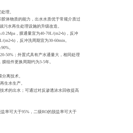
度处理。
和胶体物质的能力，出水水质优于常规介质过
城镇污水再生处理设施的升级改造。
a，膜通量宜为40-70L/(m2•h)，反冲
/(m2•h)，反冲洗周期宜为30-60min。
90%。
0-50%；外置式具有产水通量大，相同处理
膜组件更换周期约为3-5年。
膜分离技术。
的再生水生产。
理技术的出水；可通过对反渗透浓水回收提高
盐率可大于95%，二级RO的脱盐率可大于