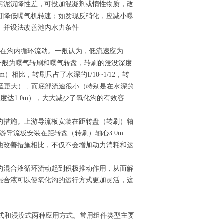
污泥沉降性差，可投加混凝剂或惰性物质，改
可降低曝气机转速；如发现反硝化，应减小曝
，并设法改善池内水力条件
速在沟内循环流动。一般认为，低流速应为
气设备一般为曝气转刷和曝气转盘，转刷的浸没深度
.6m）相比，转刷只占了水深的1/10~1/12，转
m，甚至更大），而底部流速很小（特别是在水深的
厚度达1.0m），大大减少了氧化沟的有效容
的措施。上游导流板安装在距转盘（转刷）轴
下游导流板安装在距转盘（转刷）轴心3.0m
他改善措施相比，不仅不会增加动力消耗和运
的混合液循环流动起到积极推动作用，从而解
混合液可以使氧化沟的运行方式更加灵活，这
式和浸没式两种应用方式。常用组件类型主要