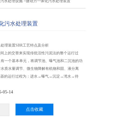
力污水处理设施
>微动力一体化污水处理装置
化污水处理装置
处理装置SBR工艺特点及分析
时间上的交替来实现传统活性污泥法的整个运行过
只有一个基本单元，将调节池、曝气池和二沉池的功
行水质水量调节、微生物降解有机物和固、液分离
应器的运行过程为：进水→曝气→沉淀→滗水→待
05-14
点击收藏