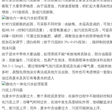
易引发丝状菌性污泥膨胀；非丝状菌性污泥膨胀主要发生在废水水温较
吸取了大量营养物质，由于温度低，代谢速度较慢，积贮起大量高粘性
增加，SVI值很高，形成污泥膨胀。
针对污泥膨胀的起因，可采取不同对策：由缺氧、水温高造成的，可加
低MLSS（控制污泥回流量），使需氧量减少；如污泥负荷过高，可提高
闷曝一段时间；可通过投加氮肥、磷肥，调整混合液中的营养物质平衡（BOD
投加石灰调节；漂白粉和（按干污泥的0.3%~0.6%投加），能抑制丝
泡沫问题
由于进水中带有大量油脂，处理系统不能*有效地将其除去，部分油脂
沫；泥龄偏长，污泥老化，也易产生泡沫。用表面喷淋水或除沫剂去除
为0.5~1.5mg/L。通过增加曝气池污泥浓度或适当减小曝气量，也能
多时，易预先用泡沫分离法或其他方法去除。另外也可考虑增设一套除
油过高废水及其它有毒废水的进入
污泥上浮问题
当废水中含油量过大，整个系统泥质变轻，在操作过程中不能很好控制
化污泥上浮；当曝气时间过长，在池中发生高度硝化作用，使硝酸盐浓
气，使污泥上浮；另外，废水中含油量过大，污泥可能挟油上浮。