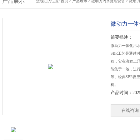
产品展示
您现在的位置:
首页
>
产品展示
>
微动力污水处理设备
>
微动
微动力一体
简要描述：
微动力一体化污水
SBR工艺是通过
程，它在流程上
能集于一池，进
等。经典SBR反
机。
产品时间：2025-
在线咨询