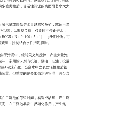
低而污泥负荷较高时。微生物的负荷高，细菌
的多糖类物质，使活性污泥的表面附着水大大
大曝气量或降低进水量以减轻负荷，或适当降
MLSS，以调整负荷，必要时可停止进水，
5：N：P=100：5：1）；pH值过低，可
状菌繁殖，控制结合水性污泥膨胀。
富集于污泥中，经转刷充氧搅拌，产生大量泡
泡沫，常用除沫剂有机油、煤油、硅油，投量
有效控制泡沫产生。当废水中含表面活性物质较
油装置。但重要的是要加强水源管理，减少含
其在二沉池的停留时间，易造成缺氧，产生腐
度高，在二沉池易发生反硝化作用，产生氮