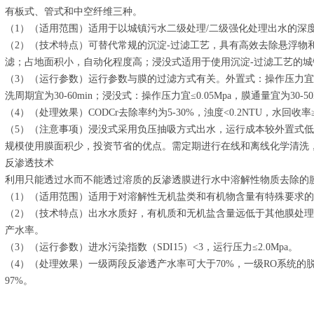
有板式、管式和中空纤维三种。
（1）（适用范围）适用于以城镇污水二级处理/二级强化处理出水的深
（2）（技术特点）可替代常规的沉淀-过滤工艺，具有高效去除悬浮物
滤；占地面积小，自动化程度高；浸没式适用于使用沉淀-过滤工艺的
（3）（运行参数）运行参数与膜的过滤方式有关。外置式：操作压力宜≤0.2Mp
洗周期宜为30-60min；浸没式：操作压力宜≤0.05Mpa，膜通量宜为30-50L
（4）（处理效果）CODCr去除率约为5-30%，浊度<0.2NTU，水回收率≥
（5）（注意事项）浸没式采用负压抽吸方式出水，运行成本较外置式低2
规模使用膜面积少，投资节省的优点。需定期进行在线和离线化学清洗，
反渗透技术
利用只能透过水而不能透过溶质的反渗透膜进行水中溶解性物质去除的
（1）（适用范围）适用于对溶解性无机盐类和有机物含量有特殊要求
（2）（技术特点）出水水质好，有机质和无机盐含量远低于其他膜处
产水率。
（3）（运行参数）进水污染指数（SDI15）<3，运行压力≤2.0Mpa。
（4）（处理效果）一级两段反渗透产水率可大于70%，一级RO系统的脱
97%。