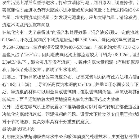
发生污泥上浮后应暂停进水，打碎或清除污泥，判明原因，调整操作。
善沉淀性；如进水负荷大应减小进水量或加大回流量；如污泥颗粒细小
气量，增大回流或排泥量；如发现污泥腐化，应加大曝气量，清除积泥
流速不均及污泥沉积问题
在氧化沟中，为了获得其*的混合和处理效果，混合液必须以一定的流
0.15m/s，不发生沉积的平均流速应达到0.3~0.5m/s。氧化沟的曝
为250~300mm，转盘的浸没深度为480~530mm。与氧化沟水深（3.0~3
盘也只占了1/6~1/7，因此造成氧化沟上部流速较大（约为0.8~1.2
2/3或3/4以下，混合液几乎没有流速），致使沟底大量积泥（有时积泥
积，降低了处理效果，影响了出水水质。
加装上、下游导流板是改善流速分布、提高充氧能力的有效方法和方便
心4.0处（上游），导流板高度为水深的1/5~1/6，并垂直于水面安装；
处。导流板的材料可以用金属或玻璃钢，但以玻璃钢为佳。导流板与其
转成本，而且还能够较大幅度地提高充氧能力和理论动力效率
另外，通过在曝气机上游设置水下推动器也可以对曝气转刷底部低速区
决氧化沟底部流速低、污泥沉积的问题。设置水下推动器专门用于推动
对于节约能源、提高效率具有十分重要的意义。
微滤/超滤膜过滤
利用微滤膜或超滤膜去除水中SS和胶体物质的处理技术，主要包括外置