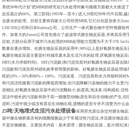
好氧MBR处理大楼废水,经处理后的水做中水回用,处理规模达50m3/d一25
系统90年代计划”把MBR的研究在污水处理对象与规模方面都大大推进
反应器占的66%。第三阶段(1995年—至今):进入20世纪90年代中后
业废水的处理。目前主要有四家大公司经营MBR,它们分别是加拿大Zenon公司,日本
LDE/IDI公司和日本Kubota公司。公司生产一体式聚合物中空纤维膜组件,
件。加拿大的Zenon公司首先推出了超滤管式膜生物反应器,并将其应用
目前,大部分应用于城市污水处理的MBR处理能力范围为不大于378.5m3/d,但处理
数量在逐步增加。在膜生物反应器的应用中,98%以上是好氧膜生物反应
氧膜生物反应器主要是针对城市废水及生活污水的处理,厌氧膜生物反
HRT(水力停留时间)、SRT(污泥龄)和污泥负荷对好氧膜生物反应器去除城
污泥龄和污泥负荷对硝化效率有明显的影响。好氧膜生物反应器处理城市
耗的20%～50%和80%～100%。污泥浓度、污泥负荷和水力停留时间对
和污泥活性随着污泥龄的降低而增加,但污泥降解污染物的能力不太受
泥相比,好氧膜生物反应器中的污泥颗粒小,粘度高,泡沫多,结构疏松,活
泥法中较长的污泥龄有助于高一级微型动物(原生和后生动物)的产生,但
泥时,污泥中很少或没有原后生动物出现,遗憾的是至今并不清楚为什么
25吨/天地埋式生活污水处理设备
采用荧光原位杂交对膜生物反
器中微生物群落含有的细菌细胞远少于常规活性污泥法,并且膜生物反
不是生物捕食。主要技术内容：基本原理：膜生物反应器，是2O世纪