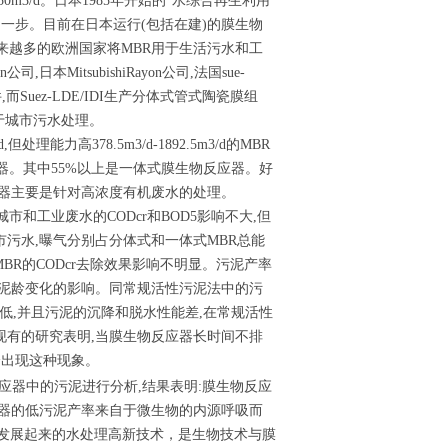
0m3/d。日本1985年开始的“水综合再生利用
了一步。目前在日本运行(包括在建)的膜生物
期,越来越多的欧洲国家将MBR用于生活污水和工
MitsubishiRayon公司,法国sue-
而Suez-LDE/IDI生产分体式管式陶瓷膜组
于城市污水处理。
能力高378.5m3/d-1892.5m3/d的MBR
器。其中55%以上是一体式膜生物反应器。好
应器主要是针对高浓度有机废水的处理。
市和工业废水的CODcr和BOD5影响不大,但
污水,曝气分别占分体式和一体式MBR总能
MBR的CODcr去除效果影响不明显。污泥产率
污泥龄变化的影响。同常规活性污泥法中的污
性低,并且污泥的沉降和脱水性能差,在常规活性
现有的研究表明,当膜生物反应器长时间不排
会出现这种现象。
应器中的污泥进行分析,结果表明:膜生物反应
应器的低污泥产率来自于微生物的内源呼吸而
末发展起来的水处理高新技术，是生物技术与膜