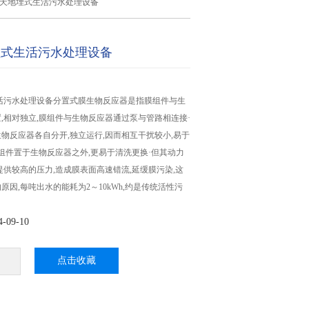
吨/天地埋式生活污水处理设备
地埋式生活污水处理设备
生活污水处理设备分置式膜生物反应器是指膜组件与生
,相对独立,膜组件与生物反应器通过泵与管路相连接·
物反应器各自分开,独立运行,因而相互干扰较小,易于
膜组件置于生物反应器之外,更易于清洗更换·但其动力
提供较高的压力,造成膜表面高速错流,延缓膜污染,这
原因,每吨出水的能耗为2～10kWh,约是传统活性污
09-10
点击收藏