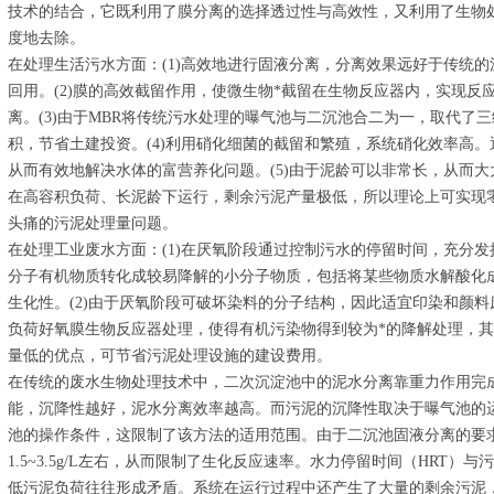
技术的结合，它既利用了膜分离的选择透过性与高效性，又利用了生物
度地去除。
在处理生活污水方面：(1)高效地进行固液分离，分离效果远好于传统
回用。(2)膜的高效截留作用，使微生物*截留在生物反应器内，实现反应器水
离。(3)由于MBR将传统污水处理的曝气池与二沉池合二为一，取代了
积，节省土建投资。(4)利用硝化细菌的截留和繁殖，系统硝化效率高
从而有效地解决水体的富营养化问题。(5)由于泥龄可以非常长，从而大
在高容积负荷、长泥龄下运行，剩余污泥产量极低，所以理论上可实现
头痛的污泥处理量问题。
在处理工业废水方面：(1)在厌氧阶段通过控制污水的停留时间，充分
分子有机物质转化成较易降解的小分子物质，包括将某些物质水解酸化
生化性。(2)由于厌氧阶段可破坏染料的分子结构，因此适宜印染和颜料
负荷好氧膜生物反应器处理，使得有机污染物得到较为*的降解处理，其
量低的优点，可节省污泥处理设施的建设费用。
在传统的废水生物处理技术中，二次沉淀池中的泥水分离靠重力作用完
能，沉降性越好，泥水分离效率越高。而污泥的沉降性取决于曝气池的
池的操作条件，这限制了该方法的适用范围。由于二沉池固液分离的要
1.5~3.5g/L左右，从而限制了生化反应速率。水力停留时间（HRT）
低污泥负荷往往形成矛盾。系统在运行过程中还产生了大量的剩余污泥，