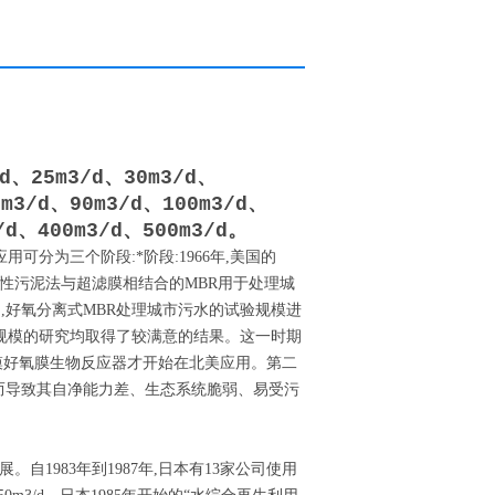
d、25m3/d、30m3/d、
0m3/d、90m3/d、100m3/d、
/d、400m3/d、500m3/d。
可分为三个阶段:*阶段:1966年,美国的
等将好氧活性污泥法与超滤膜相结合的MBR用于处理城
初期,好氧分离式MBR处理城市污水的试验规模进
试规模的研究均取得了较满意的结果。这一时期
规模好氧膜生物反应器才开始在北美应用。第二
短而导致其自净能力差、生态系统脆弱、易受污
1983年到1987年,日本有13家公司使用