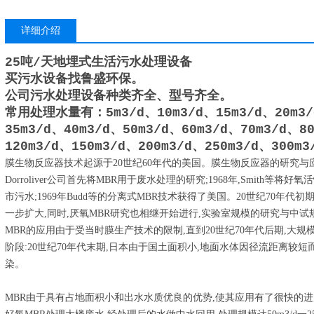
详细介绍
25吨/天地埋式生活污水处理设备
买污水设备找鲁盛环保。
公司污水处理设备种类齐全、型号齐全。
常用处理水量有：5m3/d、10m3/d、15m3/d、20m3/
35m3/d、40m3/d、50m3/d、60m3/d、70m3/d、8
120m3/d、150m3/d、200m3/d、250m3/d、300m3
膜生物反应器技术起源于20世纪60年代的美国。膜生物反应器的研究与应用
Dorroliver公司首先将MBR用于废水处理的研究;1968年,Smith
市污水;1969年Budd等的分离式MBR技术获得了美国。20世纪70年代
一步扩大,同时,厌氧MBR研究也相继开始进行,实验室规模的研究与中
MBR的应用由于受当时膜生产技术的限制,直到20世纪70年代后期,大
阶段:20世纪70年代末期,日本由于国土面积小,地面水体因径流距离较
染。
MBR由于具有占地面积小和出水水质优良的优势,使其应用有了很快的进展。自