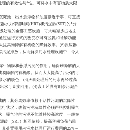
处理的有效性与*性。可将水中有害物质大限
的沉淀池，出水悬浮物和浊度接近于零，可直接
力停留时间(HRT)和污泥龄(SRT)的*分
三级处理的全部工艺设施，可大幅减少占地面
。通过运行方式的改变亦可有脱氮和除磷功能，
大提高难降解有机物的降解效率。(6)反应器
零污泥排放，从而解决污水处理设施中，令人
发挥生物膜和悬浮污泥的作用，确保难降解的大
成易降解的有机酸。从而大大提高了污水的可
废水的脱色。(3)厌氧处理后的污水再经过高
出水可直接回用。(4)该工艺具有剩余污泥产
成的，其分离效率依赖于活性污泥的沉降性
运行状况，改善污泥沉降性必须严格控制曝气
求，曝气池的污泥不能维持较高浓度，一般在
与污泥龄（SRT）相互依赖，提高容积负荷与降
其处置费用占污水处理厂运行费用的25%～