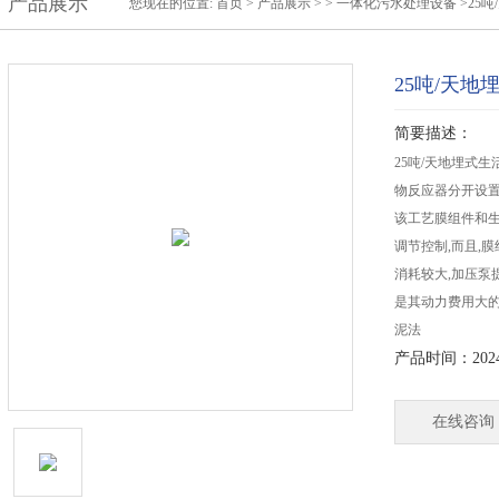
产品展示
您现在的位置:
首页
>
产品展示
> >
一体化污水处理设备
>25
25吨/天
简要描述：
25吨/天地埋式
物反应器分开设置
该工艺膜组件和生
调节控制,而且,
消耗较大,加压泵
是其动力费用大的
泥法
产品时间：2024-
在线咨询