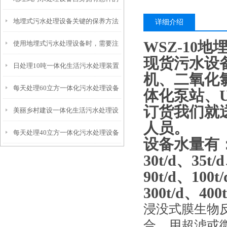
地埋式污水处理设备关键的保养方法
特点呢？
详细介绍
WSZ-10
使用地埋式污水处理设备时，需要注
现货污水设
日处理10吨一体化生活污水处理装置
意以下事项
机、二氧化
每天处理60立方一体化污水处理设备
体化泵站、U
订货我们就
美丽乡村建设一体化生活污水处理设
人员。
每天处理40立方一体化污水处理设备
备
设备水量有：5t/
30t/d、35t/
90t/d、100t
300t/d、400
浸没式膜生物
合。用超滤或