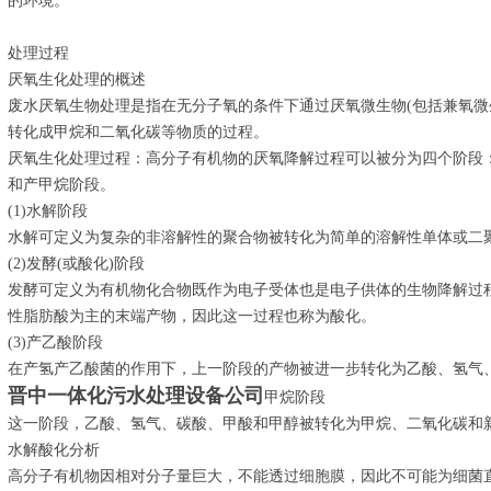
的环境。
处理过程
厌氧生化处理的概述
废水厌氧生物处理是指在无分子氧的条件下通过厌氧微生物(包括兼氧微
转化成甲烷和二氧化碳等物质的过程。
厌氧生化处理过程：高分子有机物的厌氧降解过程可以被分为四个阶段：
和产甲烷阶段。
(1)水解阶段
水解可定义为复杂的非溶解性的聚合物被转化为简单的溶解性单体或二
(2)发酵(或酸化)阶段
发酵可定义为有机物化合物既作为电子受体也是电子供体的生物降解过
性脂肪酸为主的末端产物，因此这一过程也称为酸化。
(3)产乙酸阶段
在产氢产乙酸菌的作用下，上一阶段的产物被进一步转化为乙酸、氢气
晋中一体化污水处理设备公司
甲烷阶段
这一阶段，乙酸、氢气、碳酸、甲酸和甲醇被转化为甲烷、二氧化碳和
水解酸化分析
高分子有机物因相对分子量巨大，不能透过细胞膜，因此不可能为细菌