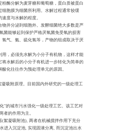
淀粉酶分解为麦芽糖和葡萄糖，蛋白质被蛋白
过细胞膜为细菌所利用。水解过程通常较缓
的速度与水解的程度。
合物并分泌到细胞外。发酵细菌绝大多数是严
厌氧菌能够起到保护严格厌氧菌免受氧的损害
、氢气、氨、硫化氢等，产物的组成取决于厌
利用，必须先水解为小分子有机物，这样才能
它将水解后的小分子有机进一步转化为简单的
解酸化往往作为预处理单元的原因。
的絮凝吸附原理。目前国内外研究的一级处理工
化”的城市污水强化一级处理工艺。该工艺对
前两者的作用为主。
絮凝吸附池), 两者在机械搅拌作用下充分
水进入沉淀池, 实现固液分离, 而沉淀池出水