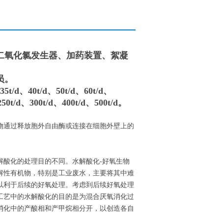
二氧化氯发生器、加药装置、絮凝
员。
5t/d、40t/d、50t/d、60t/d、
250t/d、300t/d、400t/d、500t/d。
物通过释放胞外自由酶或连接在细胞外壁上的
解酸化的处理目的不同。水解酸化-好氧生物
解性有机物，特别是工业废水，主要将其中难
以利于后续的好氧处理。考虑到后续好氧处理
工艺中的水解酸化的目的是为混合厌氧消化过
消化中的产酸相和产甲烷相分开，以创造各自