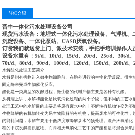
详细介绍
晋中一体化污水处理设备公司
现货污水设备：地埋式一体化污水处理设备、气浮机、
沉淀设备、一体化泵站、UASB厌氧设备。
订货我们就送货上门、派技术安装，手把手培训操作人
设备水量有：5t/d、10t/d、15t/d、20t/d、25t/d、30t/d、3
70t/d、80t/d、90t/d、100t/d、120t/d、150t/d、200t/d、
水解酸化处理工艺简介
水解是指有机物进入微生物细胞前、在胞外进行的生物化学反应。微生
固定酶来完成生物催化反应。
酸化是一类典型的发酵过程，微生物的代谢产物主要是各种有机酸。
从机理上讲，水解和酸化是厌氧消化过程的两个阶段，但不同的工艺水
处理工艺中的水解目的主要是将原有废水中的非溶解性有机物转变为溶
生物降解的有机物转变为易生物降解的有机物，提高废水的可生化性，
的能耗问题，水解主要用于低浓度难降解废水的预处理。混合厌氧消化
程的甲烷发酵提供底物。而两相厌氧消化工艺中的产酸相是将混合厌氧