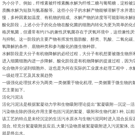
为小分子。例如，纤维素被纤维素酶水解为纤维二糖与葡萄糖，淀粉被
质酶水解为短肽与氨基酸等。这些小分子的水解产物能够溶解于水并透
慢，多种因素如温度、有机物的组成、水解产物的浓度等可能影响水解
酸化阶段，上述小分子的化合物在酸化菌的细胞内转化为更为简单的化
格厌氧菌，但通常有约1%的兼性厌氧菌存在于厌氧环境中，这些兼性
与抑制。这一阶段的主要产物有挥发性脂肪酸、醇类、乳酸、二氧化碳
氧降解的条件、底物种类和参与酸化的微生物种群。
水解阶段是大分子有机物降解的必经过程，大分子有机想要被微生物所
进入细菌细胞内进一步降解。酸化阶段是有机物降解的提速过程，因为
化合物并分泌到细胞外。这也是为何在实际的工业废水处理工程中，水
一级处理工艺及其发展趋势
一级强化处理技术分为两类:一类侧重于物化机理, 一类侧重于微生物
艺主要如下。
活化污泥法
活化污泥法是根据絮凝动力学和生物吸附理论提出“絮凝吸附—沉淀—活
污染物去除的强化作用主要包括污泥的絮凝、吸附和生物代谢3 种, 以
该工艺的特点是未经沉淀的生活污水原水与生物污泥同时进入混合反应器(
混合, 经充分絮凝吸附反应后,大量污染物质被絮凝吸附进入污泥絮体, 出
就是终出水。