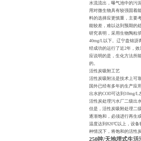
水流流出，曝气池中的污
用对微生物具有较强固着
料的选择应更慎重，主要
能较差，难以达到预期的
研究表明，采用生物陶粒填
40mg/L以下。辽宁盘
经成功的运行了近2年，效
应说明的是，生化方法所
的。
活性炭吸附工艺
活性炭吸附法是技术上可
国外已经有多年的生产应
出水的COD可达到10mg
活性炭处理污水厂二级出
但是，活性炭吸附处理二
逐渐饱和，必须进行再生
温度达到820℃以上，设
种情况下，将饱和的活性
250吨/天地埋式生