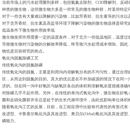
当前市场上的污水处理菌剂多样，包括氨氮去除剂、COD降解剂、反硝
种类的微生物，这些微生物大多是一些常见的微生物种群，对某些特定
对于一些含有大量难以降解的污染物，比如芳香烃、抗生素等的污水以
对于含芳香烃、抗生素及高盐等环境下降解污染物的微生物选择是研究
低温条件下微生物作用效率低
微生物发挥作用需要一定的温度条件，对于北方一些低温地区，温度过
导致微生物对污染物的分解效率降低，终导致污水处理成本增加。因此
物也是目前研究的热点。
氧化沟脱氮除磷工艺
传统氧化沟的脱氮除磷
传统氧化沟的脱氮，主要是利用沟内溶解氧分布的不均匀性，通过合理
区，从而达到脱氮的目的。其大的优点是在不外加碳源的情况下在同一
济的。但在同一沟中好氧区与缺氧区各自的体积和溶解氧浓度很难准确
对除磷几乎不起作用。另外，在传统的单沟式氧化沟中，微生物在好氧-
菌和反硝化菌群并非总是处于的生长代谢环境中，由此也影响单位体积
随着氧化沟工艺的反展，目前，在工程应用中比较有代表性的有形式有：
改进型、卡鲁塞尔氧化沟及其改进型、奥贝尔(Orbal)氧化沟及其改
磷能力。