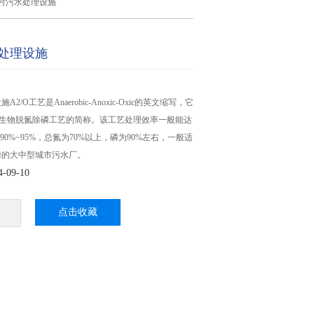
村污水处理设施
处理设施
/O工艺是Anaerobic-Anoxic-Oxic的英文缩写，它
氧生物脱氮除磷工艺的简称。该工艺处理效率一般能达
为90%~95%，总氮为70%以上，磷为90%左右，一般适
磷的大中型城市污水厂。
09-10
点击收藏