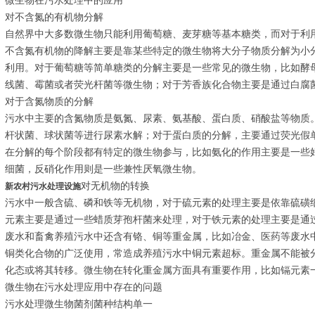
微生物在污水处理中的应用
对不含氮的有机物分解
自然界中大多数微生物只能利用葡萄糖、麦芽糖等基本糖类，而对于利
不含氮有机物的降解主要是靠某些特定的微生物将大分子物质分解为小
利用。对于葡萄糖等简单糖类的分解主要是一些常见的微生物，比如酵
线菌、霉菌或者荧光杆菌等微生物；对于芳香族化合物主要是通过白腐
对于含氮物质的分解
污水中主要的含氮物质是氨氮、尿素、氨基酸、蛋白质、硝酸盐等物质
杆状菌、球状菌等进行尿素水解；对于蛋白质的分解，主要通过荧光假
在分解的每个阶段都有特定的微生物参与，比如氨化的作用主要是一些
细菌，反硝化作用则是一些兼性厌氧微生物。
对无机物的转换
新农村污水处理设施
污水中一般含硫、磷和铁等无机物，对于硫元素的处理主要是依靠硫磺
元素主要是通过一些蜡质芽孢杆菌来处理，对于铁元素的处理主要是通
废水和畜禽养殖污水中还含有铬、铜等重金属，比如冶金、医药等废水
铜类化合物的广泛使用，常造成养殖污水中铜元素超标。重金属不能被
化态或将其转移。微生物在转化重金属方面具有重要作用，比如镉元素
微生物在污水处理应用中存在的问题
污水处理微生物菌剂菌种结构单一