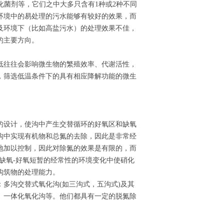
化菌剂等，它们之中大多只含有1种或2种不同
环境中的易处理的污水能够有较好的效果，而
及环境下（比如高盐污水）的处理效果不佳，
的主要方向。
低往往会影响微生物的繁殖效率、代谢活性，
，筛选低温条件下的具有相应降解功能的微生
的设计，使沟中产生交替循环的好氧区和缺氧
沟中实现有机物和总氮的去除，因此是非常经
地加以控制，因此对除氮的效果是有限的，而
缺氧-好氧短暂的经常性的环境变化中使硝化
构筑物的处理能力。
多沟交替式氧化沟(如三沟式，五沟式)及其
进型、一体化氧化沟等。他们都具有一定的脱氮除