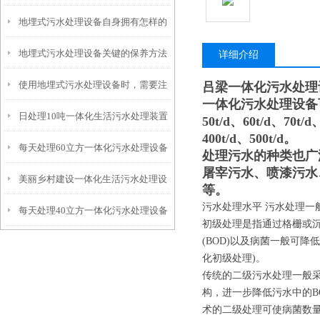
地埋式污水处理设备自身拥有怎样的
安装的呢？
地埋式污水处理设备关键的保养方法
特点呢？
详细介绍
使用地埋式污水处理设备时，需要注
吕梁一体化污水处理
一体化污水处理设备可处理水量
日处理10吨一体化生活污水处理装置
意以下事项
50t/d、60t/d、70t/d
400t/d、500t/d。
每天处理60立方一体化污水处理设备
处理污水的种类也广
屠宰污水、喷漆污水
美丽乡村建设一体化生活污水处理设
等。
污水处理水平 污水处理一
每天处理40立方一体化污水处理设备
备
初级处理是指通过格栅或
(BOD)以及病菌一般可
化初级处理)。
传统的二级污水处理一般
构，进一步降低污水中的B
术的二级处理可使病菌数量