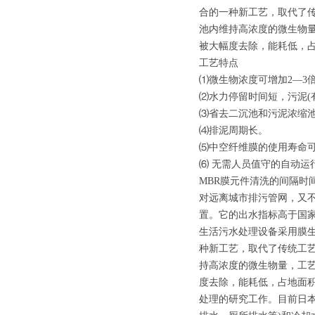
合的一种新工艺，取代了
池内维持高浓度的微生物
被大幅度去除，能耗低，
工艺特点
⑴微生物浓度可增加2—3倍
⑵水力停留时间短，污泥(
⑶省去二沉池和污泥浓缩
⑷排泥周期长。
⑸中空纤维膜的使用寿命可
⑹ 无需人员值守的自动运
MBR膜元件清洗的间隔时
对远离城市排污管网，又
置。它的出水指标高于国
生活污水处理设备采用膜生物反
种新工艺，取代了传统工
持高浓度的微生物量，工
度去除，能耗低，占地面积
处理的研究工作。目前日本