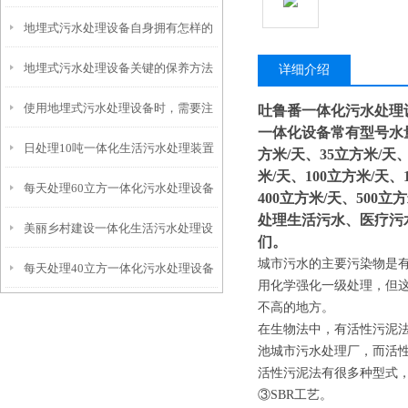
地埋式污水处理设备自身拥有怎样的
安装的呢？
地埋式污水处理设备关键的保养方法
特点呢？
详细介绍
使用地埋式污水处理设备时，需要注
吐鲁番一体化污水处理
一体化设备常有型号水量：
日处理10吨一体化生活污水处理装置
意以下事项
方米/天、35立方米/天、
米/天、100立方米/天、
每天处理60立方一体化污水处理设备
400立方米/天、500立
处理生活污水、医疗污
美丽乡村建设一体化生活污水处理设
们。
城市污水的主要污染物是
每天处理40立方一体化污水处理设备
备
用化学强化一级处理，但
不高的地方。
在生物法中，有活性污泥
池城市污水处理厂，而活
活性污泥法有很多种型式，
③SBR工艺。