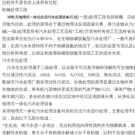
过程并不是包含上述所有过程。
机械处理工段
机械(一级)处理工段包括格栅、沉
30吨/天地埋式一体化生活污水处理设备
浮物为目的，处理的原理在于通过物理法实现固液分离，将污染物从污
械(一级)处理是所有污水处理工艺流程*工程(尽管有时有些工艺流程省去
型去除率分别为25％和50％。在生物除磷脱氮型污水处理厂，一般不
除；在原污水水质特性不利于除磷脱氮的情况下，初沉的设置与否以及
细分析和考虑，以保证和改善除磷除脱氮等后续工艺的进水水质。
污水生化处理
污水生化处理属于二级处理，以去除不可沉悬浮物和溶解性可生物降
可分成活性污泥法、AB法、A/O法、A2/O法、SBR法、氧化沟法、
数城市污水处理厂都采用活性污泥法。生物处理的原理是通过生物作用
生物体的合成，将有机污染物转变成无害的气体产物(CO2)、液体产物(
称生物污泥)；多余的生物污泥在沉淀池中经沉淀池固液分离，从净化
地埋式一体化污水处理设备
采用地埋式一体化污水处理设备对农村生活污水进行处理，主要处理手
法，其由以下几部分组成：
*生化池。将污水进一步混合，充分利用池内弹性填料作为细菌载体，
溶解性有机物，将大分子有机物水解成小分子有机物，以利于后道O级