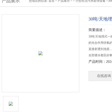
产品展示
您现在的位置:
首页
>
产品展示
> >
小型生活污水处理设备
>3
30吨/天
简要描述：
30吨/天地埋式
的光合作用供氧的
直接射透到池底
全部塘水都呈好
产品时间：2024-
在线咨询