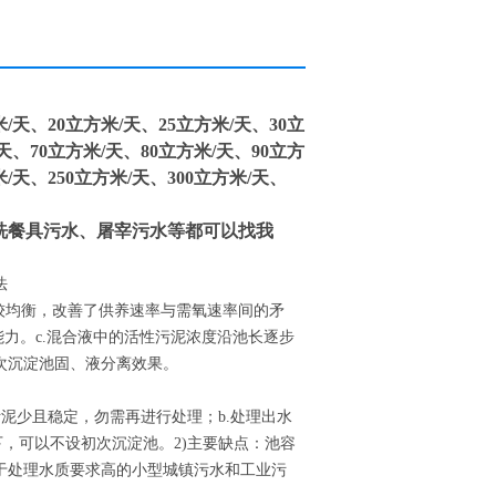
天、20立方米/天、25立方米/天、30立
天、70立方米/天、80立方米/天、90立方
米/天、250立方米/天、300立方米/天、
洗餐具污水、屠宰污水等都可以找我
法
较均衡，改善了供养速率与需氧速率间的矛
力。c.混合液中的活性污泥浓度沿池长逐步
次沉淀池固、液分离效果。
污泥少且稳定，勿需再进行处理；b.处理出水
，可以不设初次沉淀池。2)主要缺点：池容
于处理水质要求高的小型城镇污水和工业污