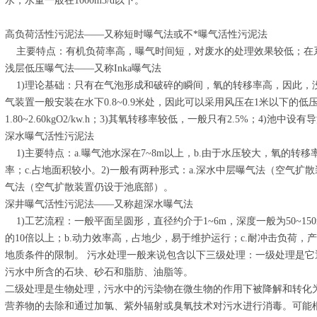
水，水量一般在1000m3/d以下。
高负荷活性污泥法——又称短时曝气法或不*曝气活性污泥法
主要特点：有机负荷率高，曝气时间短，对废水的处理效果较低；在
浅层低压曝气法——又称Inka曝气法
1)理论基础：只有在气泡形成和破碎的瞬间，氧的转移率高，因此，没
气装置一般安装在水下0.8~0.9米处，因此可以采用风压在1米以下的
1.80~2.60kgO2/kw.h；3)其氧转移率较低，一般只有2.5%；4)
深水曝气活性污泥法
1)主要特点：a.曝气池水深在7~8m以上，b.由于水压较大，氧的转
率；c.占地面积较小。2)一般有两种形式：a.深水中层曝气法（空气扩
气法（空气扩散装置仍设于池底部）。
深井曝气活性污泥法——又称超深水曝气法
1)工艺流程：一般平面呈圆形，直径约介于1~6m，深度一般为50~15
的10倍以上；b.动力效率高，占地少，易于维护运行；c.耐冲击负荷，产
地质条件的限制。 污水处理一般来说包含以下三级处理：一级处理是
污水中所含的石块、砂石和脂肪、油脂等。
二级处理是生物处理，污水中的污染物在微生物的作用下被降解和转化
营养物的去除和通过加氯、紫外辐射或臭氧技术对污水进行消毒。可能