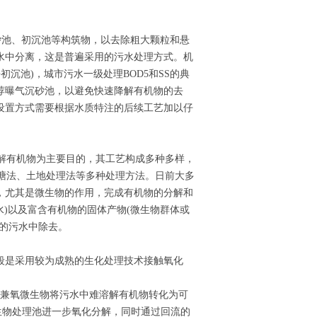
砂池、初沉池等构筑物，以去除粗大颗粒和悬
水中分离，这是普遍采用的污水处理方式。机
初沉池)，城市污水一级处理BOD5和SS的典
推荐曝气沉砂池，以避免快速降解有机物的去
设置方式需要根据水质特注的后续工艺加以仔
解有机物为主要目的，其工艺构成多种多样，
稳定塘法、土地处理法等多种处理方法。日前大多
，尤其是微生物的作用，完成有机物的分解和
水)以及富含有机物的固体产物(微生物群体或
后的污水中除去。
段是采用较为成熟的生化处理技术接触氧化
靠兼氧微生物将污水中难溶解有机物转化为可
生物处理池进一步氧化分解，同时通过回流的