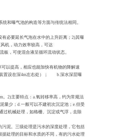
系统和曝气池的构造等方面与传统法相同。
有必要延长气泡在水中的上升距离；2)其曝
低压风机，动力效率较高，可达
池中设有导流板，可使混合液呈循环流动状态。
移率可以提高，相应也能加快有机物的降解速
散装置设在深4m左右处）； b.深水深层曝
0m。2)主要特点：a.氧转移率高，约为常规法
泥量少；d.一般可以不建初次沉淀池；e.但受
它通过机械处理，如格栅、沉淀或气浮，去除
为污泥。三级处理是污水的深度处理，它包括
根据处理的目标和水质的不同，有的污水处理