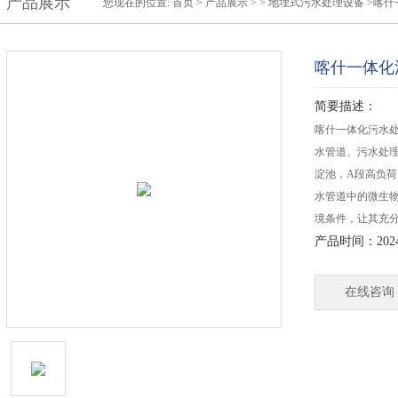
产品展示
您现在的位置:
首页
>
产品展示
> >
地埋式污水处理设备
>喀什
喀什一体化
简要描述：
喀什一体化污水
水管道、污水处
淀池，A段高负荷
水管道中的微生
境条件，让其充
产品时间：2024-
在线咨询