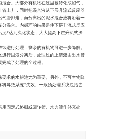
匀混合。大部分有机物在这里被转化成沼气，
升管上升，同时把混合液从下层升流式反应器
出气管排走，而分离出的泥水混合液将沿着一
充分混合。内循环的结果是使下层升流式反应
污泥*达到流化状态，大大提高下层升流式厌
继续进行处理，剩余的有机物可进一步降解。
区进行固液分离后，处理过的上清液由出水管
就完成了处理的全过程。
殊要求的水解池尤为重要。另外，不可生物降
终将导致系统*失效。一般预处理系统包括去
采用固定式格栅或回转筛、水力筛作补充处