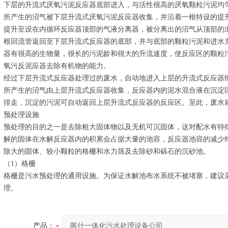
下层的升流式厌氧污泥反应器底部进入，与活性很高的厌氧颗粒污泥均
所产生的沼气被下层升流式厌氧污泥反应器收集，并沿着一根特设的提
提升至设在内循环反应器顶部的气液分离器，被分离出的沼气从顶部的
根回流管返回至下层升流式反应器的底部，并与底部的颗粒污泥和进水
器有很高的生物量，很长的污泥龄和很大的升流速度，使反应区的颗粒
氧污反泥应器去除有机物的能力。
经过下层升流式反应器处理过的废水，自动地进入上层的升流式反应器
所产生的沼气由上层升流式反应器收集，反应器内的泥水混合液在沉淀
排走，沉淀的污泥可自动返回上层升流式反应器的反应区。至此，废水
预处理设施
预处理的目的之一是去除粗大固体物以及无机可沉固体，这对配水有特
解的固体在水解反应器内的积累会占据大量的池容，反应器池容的减少
除大的固体、较小颗粒的格栅和水力筛及去除砂和砾石的沉砂池。
（1）格栅
格栅是污水预处理的通用设施。为保证水解池布水系统不被堵塞，建议
理。
产品：