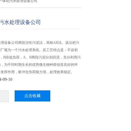
一体化污水处理设备公司
污水处理设备公司
处理设备公司两段活性污泥法，简称AB法。该法把污
理厂视为一个污水处理系统。其工艺特点是：不设初
，B段低负荷，A、B两段污泥分别回流，充分利用污
物，为不同时期生长的优势微生物种群创造良好的环
分发挥作用，耐冲击负荷能力强，处理效果稳定。
09-10
点击收藏