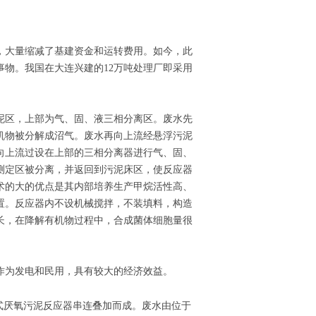
，大量缩减了基建资金和运转费用。如今，此
物。我国在大连兴建的12万吨处理厂即采用
泥区，上部为气、固、液三相分离区。废水先
机物被分解成沼气。废水再向上流经悬浮污泥
向上流过设在上部的三相分离器进行气、固、
测定区被分离，并返回到污泥床区，使反应器
术的大的优点是其内部培养生产甲烷活性高、
置。反应器内不设机械搅拌，不装填料，构造
长，在降解有机物过程中，合成菌体细胞量很
作为发电和民用，具有较大的经济效益。
式厌氧污泥反应器串连叠加而成。废水由位于