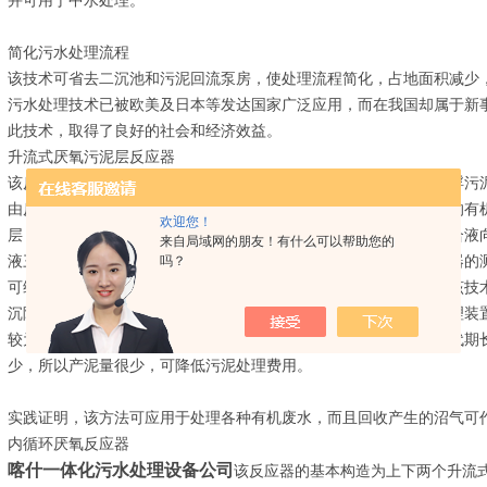
并可用于中水处理。
简化污水处理流程
该技术可省去二沉池和污泥回流泵房，使处理流程简化，占地面积减少
污水处理技术已被欧美及日本等发达国家广泛应用，而在我国却属于新事
此技术，取得了良好的社会和经济效益。
升流式厌氧污泥层反应器
该反应器的构造为上、中、下三个区，下部为污泥床区，中部为悬浮污
由反应器底部进入向上流过污泥床区与大量的厌氧细菌接触，其中的有
欢迎您！
层，使残余的有机物继续得到分解。后含有沼气、污泥和液体的混合液
来自局域网的朋友！有什么可以帮助您的
液三相分离。沼气在气室被分离并通过导管排走，污泥在三相分离器的
吗？
可维持足够的生物量。处理过的上清液由反应器顶部出水渠排走。该技
沉降性能好的厌氧颗粒污泥，能产生大量沼气，是产能型的废水处理装
较为简单，运行管理方便，不需要任何能耗。而且由于其厌氧菌世代期
少，所以产泥量很少，可降低污泥处理费用。
实践证明，该方法可应用于处理各种有机废水，而且回收产生的沼气可
内循环厌氧反应器
喀什一体化污水处理设备公司
该反应器的基本构造为上下两个升流