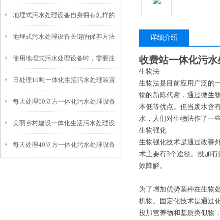
地埋式污水处理设备自身拥有怎样的
安装的呢？
地埋式污水处理设备关键的保养方法
特点呢？
详细介绍
使用地埋式污水处理设备时，需要注
收费站一体化污水
生物法
日处理10吨一体化生活污水处理装置
意以下事项
生物法是目前应用广泛的
物的新陈代谢，通过微生
每天处理60立方一体化污水处理设备
本低等优点。但当废水含
水，人们对生物法作了一
美丽乡村建设一体化生活污水处理设
生物强化
生物强化技术是通过改善
每天处理40立方一体化污水处理设备
备
术主要有3个途径。投加
效降解。
为了增加优势菌种在生物
机物。固定化技术是通过
投加营养物和基质类似物