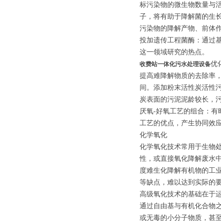
标污染物的微生物数量与
子，将有助于降解菌的生
污染物的降解产物、前体
投加遗传工程菌酶：通过
这一领域研究的热点。
优
收费站一体化污水处理设备
提高难降解物质的去除率
间。添加粉末活性炭活性
炭表面的污泥泥龄较长，
厌氧-好氧工艺的组合：
工艺的优点，产生协同效
化学氧化
化学氧化技术常用于生物
性，或直接氧化降解废水中
度难生化降解有机物的工
等缺点，难以达到实际的
高级氧化技术的基础在于运
通过自由基与有机化合物
或无毒的小分子物质，甚至