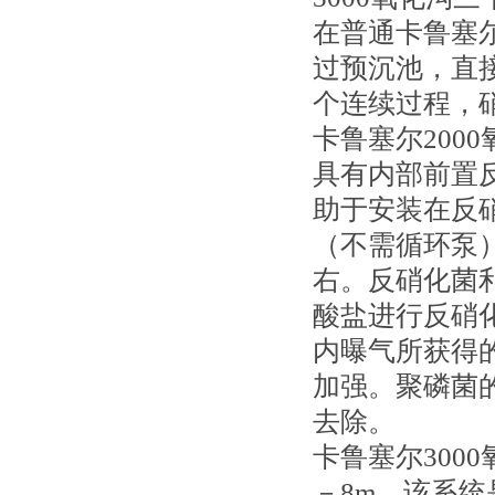
在普通卡鲁塞
过预沉池，直
个连续过程，
卡鲁塞尔200
具有内部前置
助于安装在反
（不需循环泵
右。反硝化菌
酸盐进行反硝
内曝气所获得
加强。聚磷菌
去除。
卡鲁塞尔300
－8m。该系统