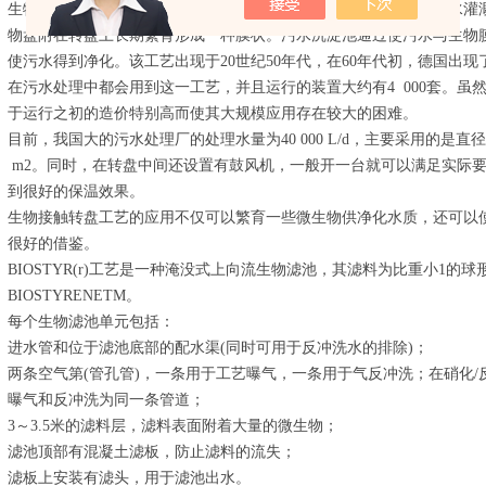
生物接触转盘工艺在生物膜法污水处理中具有重要的意义，它是污水灌
物盘附在转盘上长期繁育形成一种膜状。污水沉淀池通过使污水与生物
使污水得到净化。该工艺出现于20世纪50年代，在60年代初，德国出
在污水处理中都会用到这一工艺，并且运行的装置大约有4 000套。虽
于运行之初的造价特别高而使其大规模应用存在较大的困难。
目前，我国大的污水处理厂的处理水量为40 000 L/d，主要采用的是直径
m2。同时，在转盘中间还设置有鼓风机，一般开一台就可以满足实际
到很好的保温效果。
生物接触转盘工艺的应用不仅可以繁育一些微生物供净化水质，还可以
很好的借鉴。
BIOSTYR(r)工艺是一种淹没式上向流生物滤池，其滤料为比重小1的
BIOSTYRENETM。
每个生物滤池单元包括：
进水管和位于滤池底部的配水渠(同时可用于反冲洗水的排除)；
两条空气第(管孔管)，一条用于工艺曝气，一条用于气反冲洗；在硝化
曝气和反冲洗为同一条管道；
3～3.5米的滤料层，滤料表面附着大量的微生物；
滤池顶部有混凝土滤板，防止滤料的流失；
滤板上安装有滤头，用于滤池出水。