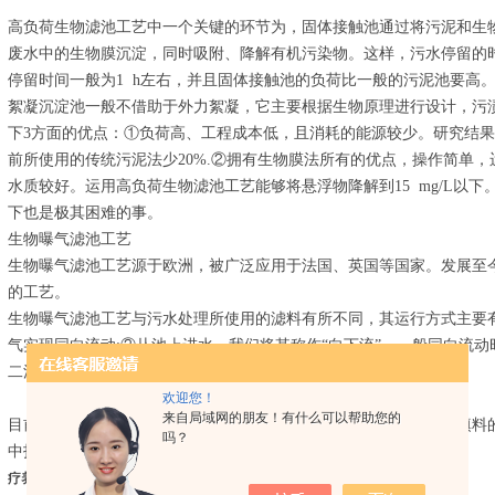
高负荷生物滤池工艺中一个关键的环节为，固体接触池通过将污泥和生
废水中的生物膜沉淀，同时吸附、降解有机污染物。这样，污水停留的
停留时间一般为1 h左右，并且固体接触池的负荷比一般的污泥池要高
絮凝沉淀池一般不借助于外力絮凝，它主要根据生物原理进行设计，污
下3方面的优点：①负荷高、工程成本低，且消耗的能源较少。研究结
前所使用的传统污泥法少20%.②拥有生物膜法所有的优点，操作简单
水质较好。运用高负荷生物滤池工艺能够将悬浮物降解到15 mg/L以下。
下也是极其困难的事。
生物曝气滤池工艺
生物曝气滤池工艺源于欧洲，被广泛应用于法国、英国等国家。发展至
的工艺。
生物曝气滤池工艺与污水处理所使用的滤料有所不同，其运行方式主要
气实现同向流动;②从池上进水，我们将其称作“向下流”。一般同向流
二沉淀池。
欢迎您！
来自局域网的朋友！有什么可以帮助您的
目前，国内主要采用的技术是逆向流。生物曝气滤池工艺可以运用填料
吗？
中投入铁盐，使其成为一种脱氮工艺。
生物接触转盘工艺
疗养院用的污水处理设备