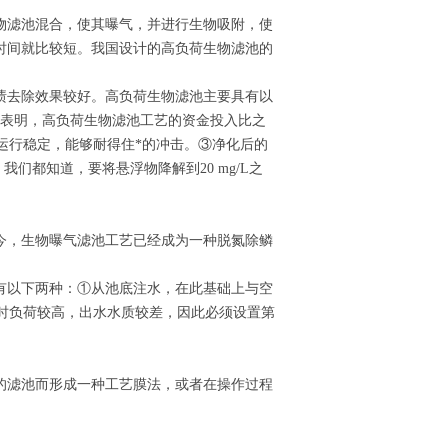
物滤池混合，使其曝气，并进行生物吸附，使
时间就比较短。我国设计的高负荷生物滤池的
。
渍去除效果较好。高负荷生物滤池主要具有以
果表明，高负荷生物滤池工艺的资金投入比之
，运行稳定，能够耐得住*的冲击。③净化后的
我们都知道，要将悬浮物降解到20 mg/L之
今，生物曝气滤池工艺已经成为一种脱氮除鳞
有以下两种：①从池底注水，在此基础上与空
动时负荷较高，出水水质较差，因此必须设置第
的滤池而形成一种工艺膜法，或者在操作过程