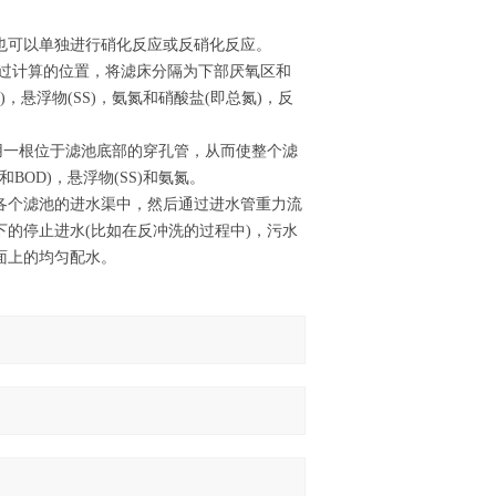
也可以单独进行硝化反应或反硝化反应。
经过计算的位置，将滤床分隔为下部厌氧区和
，悬浮物(SS)，氨氮和硝酸盐(即总氮)，反
用一根位于滤池底部的穿孔管，从而使整个滤
OD)，悬浮物(SS)和氨氮。
各个滤池的进水渠中，然后通过进水管重力流
的停止进水(比如在反冲洗的过程中)，污水
面上的均匀配水。