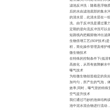
滤池反冲洗：随着悬浮物
后的水由滤池底部的集水沟
的清水层，此清水层在一
冼。由于反冲洗是通过重
定期的逆向流反冲洗可以
短路线内把截留物冲出滤
生物倍增工艺(BDP技术
积，简化操作管理及维护
微生物技术
在特殊的控制条件下(低溶
高效化，从而有效降解水
曝气技术
为给微生物创造稳定的良
加均匀，所产生的气泡，
效率;同时，曝气管的特殊
空气提升技术
我们通过巧妙的池体结构
池中泥水混合物进行流动