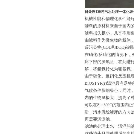
日处理150吨污水处理一体化设
机械性能和物理化学性能
滤料的原材料来自于国内
滤料损失极小，几乎不用
由滤料作为微生物的载体
碳污染物(COD和BOD)
在硝化/反硝化的情况下
床下部的厌氧区，在此进
解，将氨氮转化为硝基氮
由于硝化、反硝化反应机
BIOSTYR(r)滤池具有
气候条件影响极小；同时
内的生物量极大，提高了处
可以在8～30°C的范围内
后，污水流经滤床的方向
再需要沉淀池。
滤池的处理出水：漂浮的
这些滤头只同处理后的水