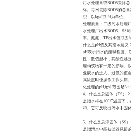
污水处理量或BOD5去除
标。每日去除BOD5的总
积，以kg/d或t/d为单位。
处理质量：二级污水处理厂
水处理厂出水BOD5、S
率。氨氮、TP出水值或去
什么是pH值及其指示意义
pH表示污水的酸碱程度。
性，数值越小，其酸性越强
理构筑物有一定的影响。以生
业废水的进入。过低的值会
高浓度时使操作工作头痛
化处理的pH允许范围是6
4、什么是总固体（TS）？
是指水样在100℃温度下
和。它可反映出污水中固
5、什么是悬浮固体（SS）
是指污水中能被滤器截留