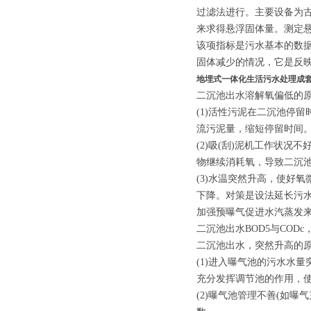
过滤法进行。主要设备为
来求得悬浮固体量。测定
该项指标是污水基本的数
固体减少的情况，它是反
地埋式一体化生活污水处理成
二沉池出水溶解氧偏低的
(1)活性污泥在二沉池停
流污泥量，缩短停留时间
(2)吸(刮)泥机工作状
物继续消耗氧，导致二沉池
(3)水温突然升高，使好
下降。对策是设法延长污
加强预曝气促进水汽蒸发
二沉池出水BOD5与COD
二沉池出水，突然升高的
(1)进入曝气池的污水水
充分发挥调节池的作用，
(2)曝气池管理不善(如