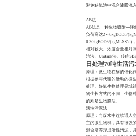
避免缺氧池中混合液回流
AB法
AB法是一种生物吸附—降
负荷高达2～6kgBOD5/(
0.30kgBOD5/(kgM
相对较大、浓度含量相对
沟法、Unitank法、传统S
日处理70吨生活
原理：微生物在酶的催化
根据参与代谢的活动的微
处理。好氧生物处理是城
物生长方式的不同，生物
的则是生物膜法。
活性污泥法
原理：向废水中连续通人
主的微生物群，具有很强
混合培养形成活性污泥，