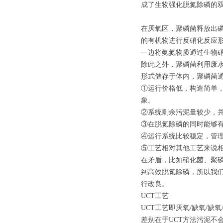
成了生物强化脱氮除磷的
在厌氧区，聚磷菌释放出
的有机物进行反硝化反应
一边将氨氮物质通过生物
除此之外，聚磷菌利用废
形式储存于体内，聚磷菌
①运行价格低，构造简单
象。
②系统剩余污泥量较少，
③在脱氮除磷的同时能够
④运行系统比较稳定，管
⑤工艺相对其他工艺来说
在矛盾，比如硝化菌、聚
到高效脱氮除磷，所以我
行改良。
UCT工艺
UCT工艺即厌氧/缺氧/缺
差别在于UCT方法污泥不