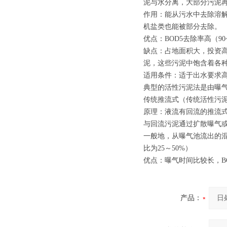
泥与水分离，大部分污泥
作用：能从污水中去除溶
机盐类也能被部分去除。
优点：BOD5去除率高（9
缺点：占地面积大，投资
泥，这些污泥中饱含着各
适用条件：适于出水要求
典型的活性污泥法是由曝
传统推流式（传统活性污
原理：液流有回流的推流
与回流污泥通过扩散曝气
一般地，从曝气池流出的混
比为25～50%）
优点：曝气时间比较长，B
产品：