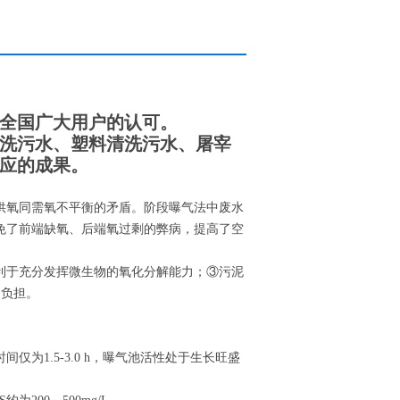
全国广大用户的认可。
洗污水、塑料清洗污水、屠宰
应的成果。
供氧同需氧不平衡的矛盾。阶段曝气法中废水
免了前端缺氧、后端氧过剩的弊病，提高了空
利于充分发挥微生物的氧化分解能力；③污泥
的负担。
为1.5-3.0 h，曝气池活性处于生长旺盛