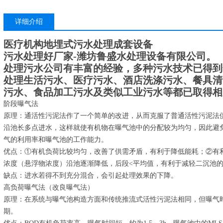
详细介绍
医疗机构地埋式污水处理成套设备
污水处理好厂家-潍坊鲁盛水处理设备有限公司。
处理污水公司有丰富的经验，多种污水技术已得到
处理生活污水、医疗污水、酒店洗涤污水、餐具清
污水、食品加工污水及类似工业污水等都已取得相
阶段曝气法
原理：通活性污泥法作了一个简单的改进，从而克服了普通活性污泥法
沿池长多点进水，这样就使有机物在曝气池中的分配较为均匀，因此避
气的利用率和曝气池的工作能力。
优点：①有机负荷比较均匀，改善了供需矛盾，有利于降低能耗；②有
浓度（悬浮物浓度）沿池逐渐降低，后段<平均值，有利于减轻二沉池
缺点：进水若得不到充分混合，会引起处理效果的下降。
高负荷曝气法（改良曝气法）
原理：在系统与曝气池构造方面和传统推流式活性污泥法相同，但曝气时间仅
期。