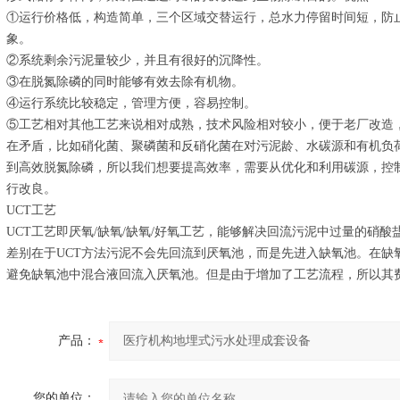
①运行价格低，构造简单，三个区域交替运行，总水力停留时间短，防
象。
②系统剩余污泥量较少，并且有很好的沉降性。
③在脱氮除磷的同时能够有效去除有机物。
④运行系统比较稳定，管理方便，容易控制。
⑤工艺相对其他工艺来说相对成熟，技术风险相对较小，便于老厂改造
在矛盾，比如硝化菌、聚磷菌和反硝化菌在对污泥龄、水碳源和有机负
到高效脱氮除磷，所以我们想要提高效率，需要从优化和利用碳源，控
行改良。
UCT工艺
UCT工艺即厌氧/缺氧/缺氧/好氧工艺，能够解决回流污泥中过量的硝酸
差别在于UCT方法污泥不会先回流到厌氧池，而是先进入缺氧池。在缺
避免缺氧池中混合液回流入厌氧池。但是由于增加了工艺流程，所以其
产品：
您的单位：