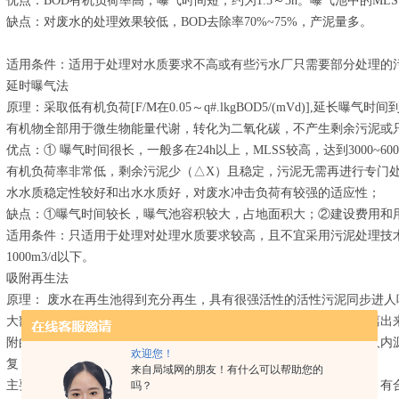
优点：BOD有机负荷率高，曝气时间短，约为1.5～3h。曝气池中的MLSS约
缺点：对废水的处理效果较低，BOD去除率70%~75%，产泥量多。
适用条件：适用于处理对水质要求不高或有些污水厂只需要部分处理的
延时曝气法
原理：采取低有机负荷[F/M在0.05～q#.lkgBOD5/(mVd)],延长
有机物全部用于微生物能量代谢，转化为二氧化碳，不产生剩余污泥或
优点：① 曝气时间很长，一般多在24h以上，MLSS较高，达到3000~6
有机负荷率非常低，剩余污泥少（△X）且稳定，污泥无需再进行专门处
水水质稳定性较好和出水水质好，对废水冲击负荷有较强的适应性；
缺点：①曝气时间较长，曝气池容积较大，占地面积大；②建设费用和
适用条件：只适用于处理对处理水质要求较高，且不宜采用污泥处理技
1000m3/d以下。
吸附再生法
原理： 废水在再生池得到充分再生，具有很强活性的活性污泥同步进
大部分有机物被活性污泥所吸附，废水得到净化。由二次沉淀池分离出
附的有机物进行代谢活动，使有机物降解，微生物增殖，微生物进人内
欢迎您！
复，然后再与废水一同进入吸附池。
来自局域网的朋友！有什么可以帮助您的
主要特点：将吸附、降解两个阶段分别控制在不同的反应器内进行。有
吗？