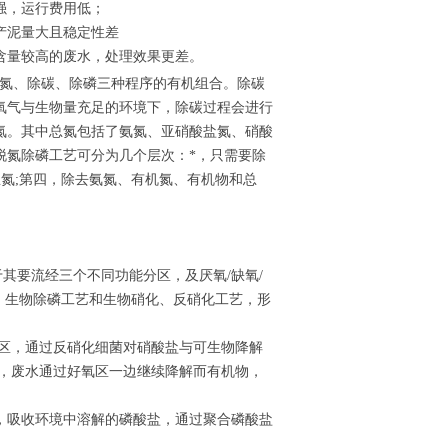
强，运行费用低；
，产泥量大且稳定性差
含量较高的废水，处理效果更差。
氮、除碳、除磷三种程序的有机组合。除碳
氧气与生物量充足的环境下，除碳过程会进行
氮。其中总氮包括了氨氮、亚硝酸盐氮、硝酸
脱氮除磷工艺可分为几个层次：*，只需要除
总氮;第四，除去氨氮、有机氮、有机物和总
其要流经三个不同功能分区，及厌氧/缺氧/
艺、生物除磷工艺和生物硝化、反硝化工艺，形
氧区，通过反硝化细菌对硝酸盐与可生物降解
区，废水通过好氧区一边继续降解而有机物，
，吸收环境中溶解的磷酸盐，通过聚合磷酸盐