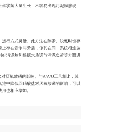
止丝状菌大量生长，不容易出现污泥膨胀现
，运行方式灵活。此方法在除磷、脱氮时也存
荷上存在竞争与矛盾，使其在同一系统很难达
制好污泥龄和根据水质调节污泥负荷等方面进
盐对厌氧放磷的影响。与A/A/O工艺相比，其
氧池中降低回硝酸盐对厌氧放磷的影响，可以
费用也相应增加。