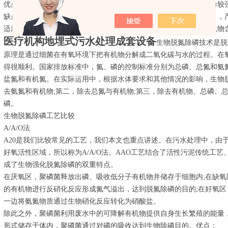
优点：占地少，投资省，构造简单，管理维护方便，抗冲击负荷能力较
缺点：对废水的处理效果低于传统法，BOD5去除率不高（80~90%）
适用条件：适用于悬浮性有机物含量高的大中型污水厂对溶解性有机物
医疗机构地埋式污水处理成套设备
生物脱氮除磷技术是脱
原理是通过细菌在有氧环境下把有机物分解成二氧化碳与水的过程。在
得很顺利。国家排放标准中，氮、磷的控制标准分别为总磷、总氮和氨
盐氮和有机氮。在实际运用中，根据水体要求和其他情况的影响，生物
去氨氮和有机物;第二，除去总氮与有机物;第三，除去有机物、总磷、
磷。
生物脱氮除磷工艺比较
A/A/O法
A20是我们比较常见的工艺，我们本文也重点讲述。在污水处理中，由于
好氧活性区域，所以称为A/A/O法。AAO工艺结合了活性污泥传统工
成了生物强化脱氮除磷的双重特点。
在厌氧区，聚磷菌释放出磷、吸收低分子有机物并储存于细胞内;在缺
的有机物进行反硝化反应形成氮气溢出，达到脱氮除磷的目的;在好氧
一边将氨氮物质通过生物硝化反应转化为硝酸盐。
除此之外，聚磷菌利用废水中的可降解有机物提供自身生长繁殖的能量
形式储存于体内，聚磷菌通过对磷的吸收达到生物除磷目的。优点：