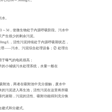
为200～500mg/L。
污水。
曝气时间到1～3d，使微生物处于内源呼吸阶段。污水中
只产生很少的剩余污泥。
000mg/L，活性污泥持续处于内源呼吸期状态，
理——污水、污泥综合处理设备；② 处理出
用于曝气的电耗很高；
术的小城镇污水处理系统，水量一般在
人吸附池，两者在吸附池中充分接触，废水中
来的污泥进入再生池，活性污泥在这里将所吸
源代谢期，污泥的活性、吸附功能得到充分恢
合建式和分建式。