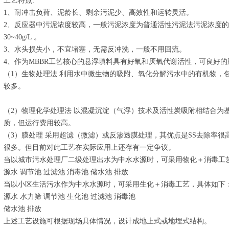
工艺特点:
1、耐冲击负荷、泥龄长、剩余污泥少、高效性和运转灵活。
2、反应器中污泥浓度较高，一般污泥浓度为普通活性污泥法污泥浓度的5
30~40g/L 。
3、水头损失小，不宜堵塞，无需反冲洗，一般不用回流。
4、作为MBBR工艺核心的悬浮填料具有好氧和厌氧代谢活性，可良好
（1）生物处理法 利用水中微生物的吸附、氧化分解污水中的有机物，
较多。
（2）物理化学处理法 以混凝沉淀（气浮）技术及活性炭吸附相结合为
质，但运行费用较高。
（3）膜处理 采用超滤（微滤）或反渗透膜处理，其优点是SS去除率
很多。但目前对此工艺在实际应用上还存有一定争议。
当以城市污水处理厂二级处理出水为中水水源时，可采用物化＋消毒工
源水 调节池 过滤池 消毒池 储水池 排放
当以小区生活污水作为中水水源时，可采用生化＋消毒工艺，具体如下
源水 水力筛 调节池 生化池 过滤池 消毒池
储水池 排放
上述工艺设施可根据现场具体情况，设计成地上式或地埋式结构。