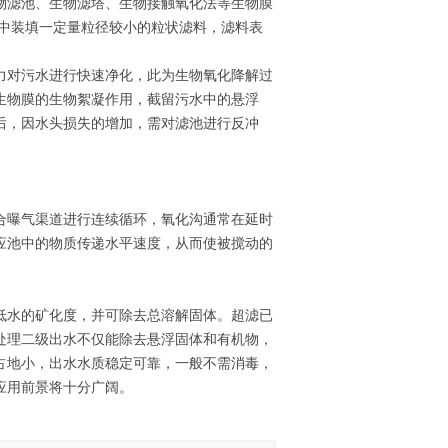
物滤池、生物滤塔、生物接触氧化法等生物膜
池中装填一定量粒径较小的粒状滤料，滤料表
力对污水进行快速净化，此为生物氧化降解过
生物膜的生物絮凝作用，截留污水中的悬浮
后，因水头损失的增加，需对滤池进行反冲
合曝气渠道进行连续循环，氧化沟通常在延时
应池中的物质传递水平速度，从而使被搅动的
低水的矿化度，并可除去总溶解固体。超滤已
处理二级出水不仅能除去悬浮固体和有机物，
占地小，出水水质稳定可靠，一般不需消毒，
应用前景将十分广阔。