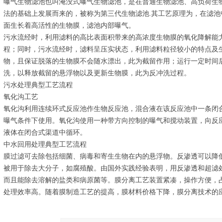
曝气生物滤池也叫淹没式曝气生物滤池，是在普通生物滤池、高负荷生
法的基础上发展而来的，被称为第三代生物滤池.其工艺原理为，在滤
面生长着高活性的生物膜，滤池内部曝气。
污水流经时，利用滤料的高比表面积带来的高浓度生物膜的氧化降解能
程；同时，污水流经时，滤料呈压实状态，利用滤料粒径较小的特点及
物，且保证脱落的生物膜不会随水漂出，此为截留作用；运行一定时间
洗，以释放截留的悬浮物以及更新生物膜，此为反冲洗过程。
污水处理典型工艺流程
氧化沟工艺
氧化沟利用连续环式反应池作生物反应池，混合液在该反应池中一条闭
曝气条件下使用。氧化沟使用一种带方向控制的曝气和搅动装置，向反
液体在闭合式渠道中循环。
中水回用处理典型工艺流程
膜过滤可去除包括细菌、病毒和寄生生物在内的悬浮物。反渗透可以降
被用于除去大分子，如腐殖酸。由国外实践经验表明，用反渗透和超滤
而且能除去溶解的盐类和病原菌等。膜分离工艺装置紧凑，操作方便，
处理效率高。随着膜制造工艺的提高，膜材料价格下降，膜分离技术的