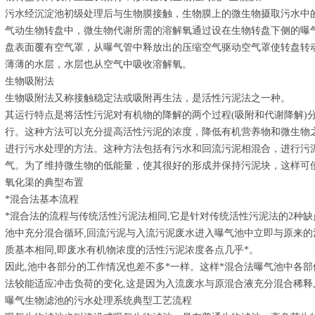
污水经沉淀池初级处理后与生物膜接触，生物膜上的微生物摄取污水中
气动生物转盘中，微生物代谢所需的溶解氧通过设在生物转盘下侧的曝
盘表面覆有空气罩，从曝气管中释放出的压缩空气驱动空气罩使转盘转
薄薄的水层，水层也从空气中吸收溶解氧。
生物吸附法
生物吸附法又称接触稳定法或吸附再生法，是活性污泥法之一种。
其运行特点是将活性污泥对有机物的降解的两个过程(吸附和代谢降解)分
行。这种方法可以充分提高活性污泥的浓度，降低有机营养物和微生物之
进行污水处理的方法。这种方法包括有污水和回流污泥相混合，进行污
气。为了维持微生物的低能量，使其很好的形成并保持污泥块，这样可
氧化渠的典型布置
*混合法基本流程
*混合法的流程与传统活性污泥法相同,它是针对传统活性污泥法的2种缺
池中充分混合循环,回流污泥与入流污泥废水进入曝气池中立即与原来的
质基本相同,即废水有机物浓度的活性污泥浓度各点几乎*。
因此,池中各部分的工作情况也差不多*一样。这样*混合法曝气池中各部
法较能适应冲击负荷的变化,这是因为入流废水与原混合液充分混合稀释
曝气生物滤池的污水处理系统典型工艺流程