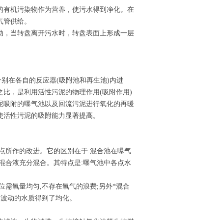
的有机污染物作为营养，使污水得到净化。在
气管供给。
动，当转盘离开污水时，转盘表面上形成一层
别在各自的反应器(吸附池和再生池)内进
比，是利用活性污泥的物理作用(吸附作用)
泥吸附的曝气池以及回流污泥进行氧化的再暖
使活性污泥的吸附能力显著提高。
点所作的改进。它的区别在于:混合池在曝气
混合液充分混合。其特点是:曝气池中各点水
位需氧量均匀,不存在氧气的浪费;另外*混合
,波动的水质得到了均化。