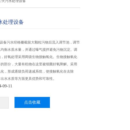
0吨/天污水处理设备
污水处理设备
处理设备污水经格栅截留大颗粒污物后流入调节池，调节
以均衡水质水量，并通过曝气搅拌避免污物沉淀。调
池，好氧处理采用两级生物接触氧化。生物接触氧化
要的部分，大量有机物在这里被细菌好氧降解。采用
氧化，形成逐级负荷递减系统，使接触氧化在去除
、出水水质等方面更具优势和可靠性。
09-11
点击收藏