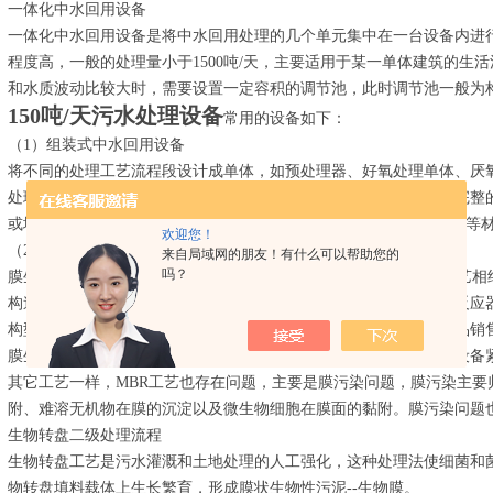
一体化中水回用设备
一体化中水回用设备是将中水回用处理的几个单元集中在一台设备内进
程度高，一般的处理量小于1500吨/天，主要适用于某一单体建筑的生活
和水质波动比较大时，需要设置一定容积的调节池，此时调节池一般为
150吨/天污水处理设备
常用的设备如下：
（1）组装式中水回用设备
将不同的处理工艺流程段设计成单体，如预处理器、好氧处理单体、厌
处理深度要求，选择不同的单体进行连接，如同拼积木，组成一个完整
或地埋式；材质可采用钢筋混凝土，也可采用钢板(做防腐)或玻璃钢等
欢迎您！
（2）MBR生物反应器
来自局域网的朋友！有什么可以帮助您的
吗？
膜生物反应器又称MBR生物反应器，是将膜分离技术与生物处理工艺相
构造上来看，是由膜组件及生物反应器两部分组成，应用于膜生物反应
构型式多采用中空纤维式、平板式等。目前，此类设备已有定型产品销
膜生物反应器有以下几个优点：出水水质好、工艺参数易于控制、设备
其它工艺一样，MBR工艺也存在问题，主要是膜污染问题，膜污染主要
附、难溶无机物在膜的沉淀以及微生物细胞在膜面的黏附。膜污染问题
生物转盘二级处理流程
生物转盘工艺是污水灌溉和土地处理的人工强化，这种处理法使细菌和
物转盘填料载体上生长繁育，形成膜状生物性污泥--生物膜。