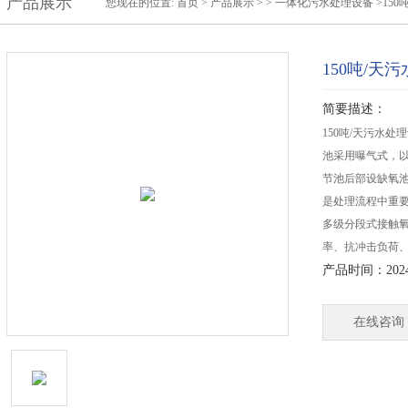
产品展示
您现在的位置:
首页
>
产品展示
> >
一体化污水处理设备
>15
150吨/天
简要描述：
150吨/天污水
池采用曝气式，
节池后部设缺氧
是处理流程中重
多级分段式接触
率、抗冲击负荷
产品时间：2024-
在线咨询