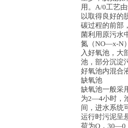
用。A/0工
以取得良好的
碳过程的前部
菌利用原污水
氮（NO—x-
入好氧池，大
池，部分沉淀
好氧池内混合
缺氧池
缺氧池一般采
为2—4小时，
间，进水系统
运行时污泥呈悬
荷为O．30—0