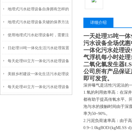
地埋式污水处理设备自身拥有怎样的
安装的呢？
地埋式污水处理设备关键的保养方法
特点呢？
详细介绍
使用地埋式污水处理设备时，需要注
一天处理35吨一
污水设备全场优惠
日处理10吨一体化生活污水处理装置
意以下事项
一体化污水处理设备
气浮机每小时处理1
每天处理60立方一体化污水处理设备
二氧化氯发生器LS-
公司所有产品保证
美丽乡村建设一体化生活污水处理设
即可发货。
深井曝气是活性污泥法的
每天处理40立方一体化污水处理设备
备
1.氧的利用效率高：在深
都有助于提高传氧水平。同
泡与水的接触时间由于深度
率为50~90%。
2.污泥负荷速率高：由于
0.9~1.0kgBOD/(kgML