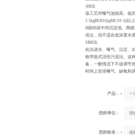
AB法
该工艺对曝气池按高、低
2.5kgBOD/(kgMLS
B级间设中间沉淀池。两级
优点，但不适合低浓度水
SBR法
此法进水、曝气、沉淀、出
称序批式活性污泥法。这
备，一般情况下不设调节
时间上安排曝气、缺氧和
产品：
您的单位：
您的姓名：