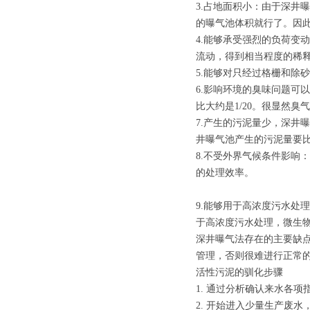
3.占地面积小：由于深井
的曝气池体积就行了。因此
4.能够承受强烈的负荷变
流动，得到相当程度的稀
5.能够对只经过格栅和除
6.影响环境的臭味问题可
比大约是1/20。很显然
7.产生的污泥量少，深井
井曝气池产生的污泥量要比
8.不受外界气候条件影响
的处理效率。
9.能够用于高浓度污水处
于高浓度污水处理，微生物
深井曝气法存在的主要缺
管理，否则很难进行正常
活性污泥的驯化步骤
1. 通过分析确认来水各
2. 开始进入少量生产废水