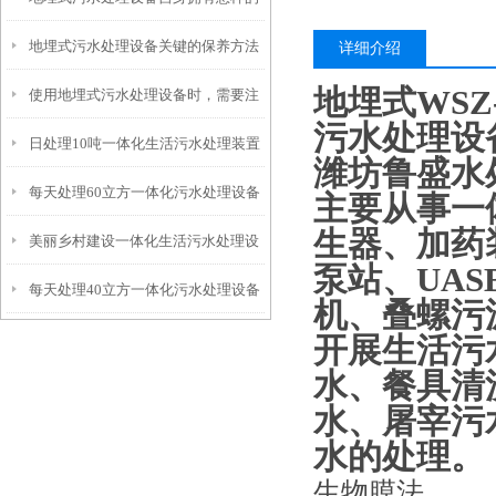
地埋式污水处理设备关键的保养方法
特点呢？
详细介绍
地埋式WSZ
使用地埋式污水处理设备时，需要注
污水处理设
日处理10吨一体化生活污水处理装置
意以下事项
潍坊鲁盛水
每天处理60立方一体化污水处理设备
主要从事一
生器、加药
美丽乡村建设一体化生活污水处理设
泵站、UA
每天处理40立方一体化污水处理设备
备
机、叠螺污
开展生活污
水、餐具清
水、屠宰污
水的处理。
生物膜法