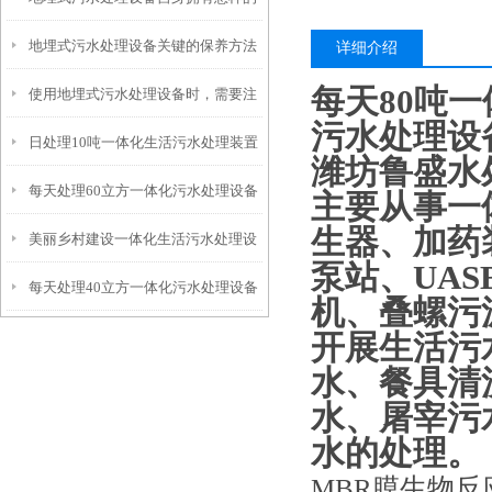
地埋式污水处理设备关键的保养方法
特点呢？
详细介绍
每天80吨
使用地埋式污水处理设备时，需要注
污水处理设
日处理10吨一体化生活污水处理装置
意以下事项
潍坊鲁盛水
每天处理60立方一体化污水处理设备
主要从事一
生器、加药
美丽乡村建设一体化生活污水处理设
泵站、UA
每天处理40立方一体化污水处理设备
备
机、叠螺污
开展生活污
水、餐具清
水、屠宰污
水的处理。
MBR膜生物