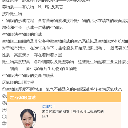
前提条件：起支撑作用的载体物——填料或称滤料
养物质——有机物、N、P以及其它
接种微生物
生物膜的形成过程：含有营养物质和接种微生物的污水在填料的表面流
增殖和生长，形成一层薄的生物膜。
生物膜法生物膜的组成
生物膜上由细菌及其它各种微生物组成的生态系统以及生物膜对有机物
对于城市污水，在20°C条件下，生物膜从开始形成到成熟，一般需要30
性质：高度亲水，存在着附着水层
微生物高度密集：各种细菌以及微型动物，这些微生物起着主要去除废
——细菌——原生动物(后生动物)的食物链
生物膜法生物膜的更新与脱落
厌氧膜的出现过程：
①生物膜厚度不断增加，氧气不能透入的内部深处将转变为厌氧状态
②成熟的生物膜一般都由厌氧膜和好氧膜组成
③好氧膜是有机物降解的主要场所，一般厚度为2mm。
欢迎您！
厌氧膜的加厚过程：
来自局域网的朋友！有什么可以帮助您的
吗？
①厌氧的代谢产物增多，导致厌氧膜与好氧膜之间的平衡被破坏
②气态产物的不断逸出，减弱了生物膜在填料上的附着能力