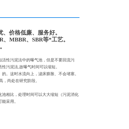
优、价格低廉、服务好。
R、MBBR、SBR等*工艺。
。
似活性污泥法中的曝气池，但是不要回流污
活性污泥法,故曝气时间可以缩短。
）的。这时水流向上，滤床膨胀、不会堵塞。
高，尚处在研究阶段。
化池相比，处理时间可以大大缩短（污泥消化
可能采用。