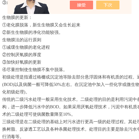
③成为老化生物膜，其净化功能较差，且易于脱落。
生物膜的更新：
①老化膜脱落，新生生物膜又会生长起来
②新生生物膜的净化功能较强。
生物膜法的运行原则
①减缓生物膜的老化进程
②控制厌氧膜的厚度
③加快好氧膜的更新
④尽量控制使生物膜不集中脱落。
初级处理是指通过格栅或沉淀池等除去部分悬浮固体和有机质的过程。
(BOD)以及病菌一般可降低50%左右。在沉淀池中加入一些化学或微
化初级处理)。
传统的二级污水处理一般采用生化技术。二级处理的目的是利用污泥中
构，进一步降低污水中的BOD。如果采用厌氧处理技术，污泥中有机质
术的二级处理可使病菌数量降至10%。
三级处理是在二级处理的基础上对污水进行更高一级的处理过程。其处
换树脂、反渗透工艺以及各种杀菌处理技术。处理目的主要是除去污水
行消毒等。