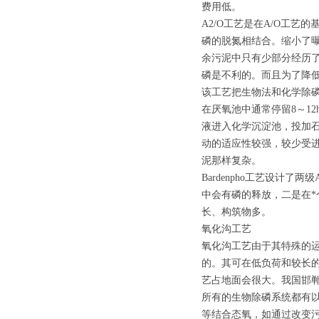
费用低。
A2/O工艺是在A/O工
磷的脱氮相结合。缩小了
余污泥中只有少部分经历
磷是不利的。而且为了降
该工艺把生物法和化学除磷
在厌氧池中通常停留8～1
液进入化学沉淀池，投加石
动的适应性较强，较少受进
泥那样复杂。
Bardenpho工艺设计
中会有磷的释放，二是在
长、构筑物多。
氧化沟工艺
氧化沟工艺由于其特殊的
的。其可在低负荷和较长的
艺占地面会很大。我国邯
所有的生物除磷系统都有
等结合态氧，如通过改变