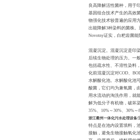
良高降解活性菌种，用于
基因组合技术产生的高效
物强化技术较普遍的应用
出能降解3种染料的菌株。
Novotny证实，白粑
混凝沉淀。混凝沉淀是印
后续生物处理的压力。一般
包括疏水性、不溶性染料
化前混凝沉淀对COD、BOD
水解酸化池。水解酸化池可
酸菌，它们均为兼氧菌，
用水流动的淘洗作用，就
解为低分子有机物，破坏染
35%、10%～30%、30%～
浙江衢州一体化污水处理设备
特点是在池内设置填料，
接触，避免生物接触氧化