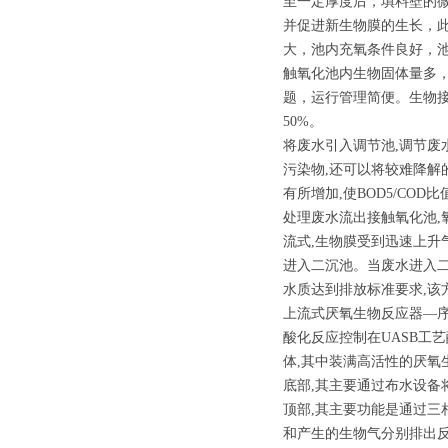
至一定厚度后，填料壁的
并促进新生物膜的生长，
大，池内充氧条件良好，
触氧化池内生物固体量多，
题，运行管理简便。生物接触
50%。
将废水引入调节池,调节废水
污染物,还可以将较难降解
有所增加,使BOD5/CO
处理废水流出接触氧化池,
流式,生物膜受到迅速上升
进入二沉池。当废水进入二
水质达到排放标准要求,该方法C
上流式厌氧生物反应器—序
酸化反应控制在UASB工
体,其中装满高活性的厌
底部,其主要通过布水设备
顶部,其主要功能是通过三
和产生的生物气分别排出反