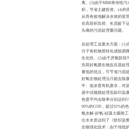
离。(3)由于MBR将传
积，节省土建投资。(4)
从而有效地解决水体的富营
在高容积负荷、长泥龄下
头痛的污泥处理量问题。
在处理工业废水方面：(1
分子有机物质转化成较易
生化性。(2)由于厌氧阶
负荷好氧膜生物反应器处理
量低的优点，可节省污泥
好氧生物处理法只能去除
中、低浓度有机废水，对
器中试规模处理实际印染废水，在
色度平均去除率分别达到55
90%的COD，超过92
氧水解-好氧-硅藻土吸附工
出水水质达到了《纺织染
生物强化技术：由于传统