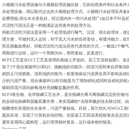
小规模污水处理设施与大规模处理设施比较，它的自然条件和社会条件
水处理设施，用以取代过去的大规模处理方式。小规模污水处理应具备如下
设费用低;④出水水质良好。经过国内外一些污水处理厂(如日本千叶县
式活性污泥法正是一种能满足这些条件的处理方法。
间歇式活性污泥法是采用一个处理池进行曝气、沉淀、排出处理水，使
理方便，可做到无人运转，对于流入污水的负荷变动，有缓冲能力，处
而且脱氮效果好。间歇式活性污泥法具有代表性的方式，一般设2个曝
周期进行运转，运行一个周期为6h，周而复始，反复进行。
BCFS工艺是在UCT工艺及原理的基础上开发的。其工艺流程如图1。改
加了2个混合液循环Q1和Q3。接触池的功能为：回流污泥和来自厌氧池
效防止污泥膨胀。混和池的功能为：程度地保证污泥再生而不影响反硝化或
少的污泥产量。混合液循环Q1的功能是为了增加硝化或同时反硝化的机
辅助回流污泥向缺氧池补充硝酸盐氮的作用。
BCFS将生物、化学除磷工艺合并，是在线磷分离与离线磷沉淀的生物
的反硝化除磷和脱氮双重作用，来实现磷的*去除和氮的佳去除过程。由
细菌增长所需的生长条件，污泥产量较低。目前，荷兰BDG与WGS工程
圆反应池，实现了计算机自动控制。但是该工艺回流系统较复杂且总回
通常采用同心圆构型，运行管理相对复杂，运行成本相对较高。