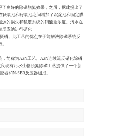
艺，取得了良好的除磷脱氮效果，之后，据此提出了
工艺是在厌氧池和好氧池之间增加了沉淀池和固定膜
碳源的损失和稳定系统的硝酸盐浓度。污水在
膜反应池进行硝化，
和摄磷。此工艺的优点在于能解决除磷系统反
低。
，简称为A2N工艺。A2N连续流反硝化除磷
为改良现有污水生物脱氮除磷工艺提供了一个新
反应器和N-SBR反应器组成。