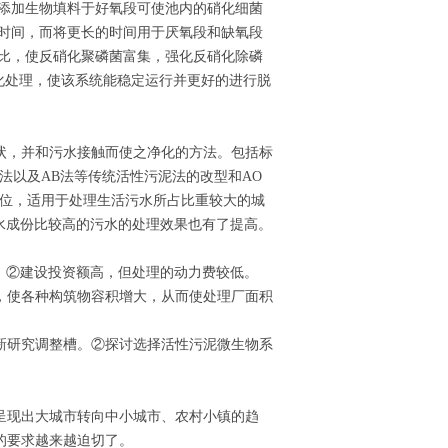
.添加生物填料于好氧段可使池内的硝化细菌
留时间，而将更长的时间用于厌氧段和缺氧段
流比，使反硝化聚磷菌富集，强化反硝化除磷
化处理，使该系统能稳定运行并更好的进行脱
状，并和污水接触而使之净化的方法。包括标
法以及AB法等传统活性污泥法的改型和AO
地位，适用于处理生活污水所占比重较大的城
污水成份比较高的污水的处理效果也有了提高。
上。②建设投资额高，但处理的动力费较低。
，使各种构筑物容积增大，从而使处理厂面积
新研究调整槽。②探讨选择活性污泥微生物系
呈现出大城市转向中小城市、农村小镇的趋
的要求越来越迫切了。