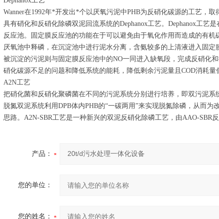
Dephanox工艺
Wanner在1992年*开发出*个以厌氧污泥中PHB为反硝化碳源的工
具有硝化和反硝化除磷双泥回流系统的Dephanox工艺。Dephanox
反应池。固定膜反应池的功能在于可以避免由于氧化作用而造成的有机
厌氧池中释磷，在沉淀池中进行泥水分离，含氨较多的上清液进入固定
被沉淀的污泥则与固定膜反应池中的NO一同进入缺氧段，完成反硝化
硝化碳源不足的问题和降低系统的能耗，降低剩余污泥量且COD消耗量
A2N工艺
把硝化菌和反硝化聚磷菌在不同的污泥系统分别进行培养，即双污泥系统
脱氮双泥系统利用DPB体内PHB的“一碳两用”来实现脱氮除磷，从而
思路。A2N-SBR工艺是一种新兴的双泥反硝化除磷工艺，由AAO-SBR
产品：
您的单位：
您的姓名：