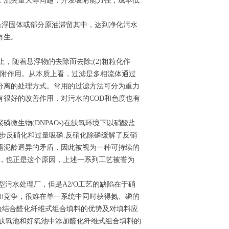
，流失量大等问题，开发吸附能力强，成本低
悬浮固体或部分原油滞留其中，达到净化污水
再生。
，随着悬浮物的去除而去除;(2)粗粒化作
吸附作用。从本质上看，过滤是多相流体通过
分离的处理方式。常用的过滤方法可分为重力
很好的改善作用，对污水的COD和色度也有
微生物(DNPAOs)在缺氧环境下以硝酸盐
同步反硝化和过量吸磷.反硝化除磷缓解了反硝
需泥龄迥异的矛盾，因此被视为一种可持续的
源，也正是这个原因，上述一系列工艺被誉为
型污水处理厂，但是A2/O工艺的缺陷在于硝
和竞争，很难在单一系统中同时获得氮、磷的
试验结合醛化纤维式组合填料的优势及对填料应
、缺氧池和好氧池中添加醛化纤维式组合填料的