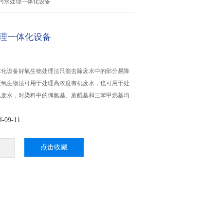
/d污水处理一体化设备
水处理一体化设备
理一体化设备好氧生物处理法只能去除废水中的部分易降
厌氧生物法可用于处理高浓度有机废水，也可用于处
机废水，对染料中的偶氮基、蒽醌基和三苯甲烷基均
09-11
点击收藏