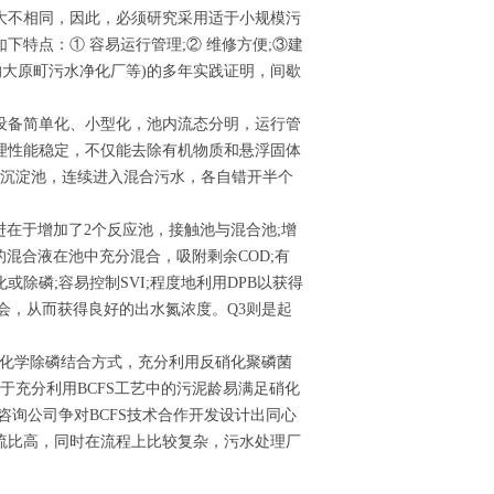
大不相同，因此，必须研究采用适于小规模污
特点：① 容易运行管理;② 维修方便;③建
的大原町污水净化厂等)的多年实践证明，间歇
设备简单化、小型化，池内流态分明，运行管
理性能稳定，不仅能去除有机物质和悬浮固体
气沉淀池，连续进入混合污水，各自错开半个
进在于增加了2个反应池，接触池与混合池;增
的混合液在池中充分混合，吸附剩余COD;有
除磷;容易控制SVI;程度地利用DPB以获得
会，从而获得良好的出水氮浓度。Q3则是起
与化学除磷结合方式，充分利用反硝化聚磷菌
于充分利用BCFS工艺中的污泥龄易满足硝化
咨询公司争对BCFS技术合作开发设计出同心
流比高，同时在流程上比较复杂，污水处理厂