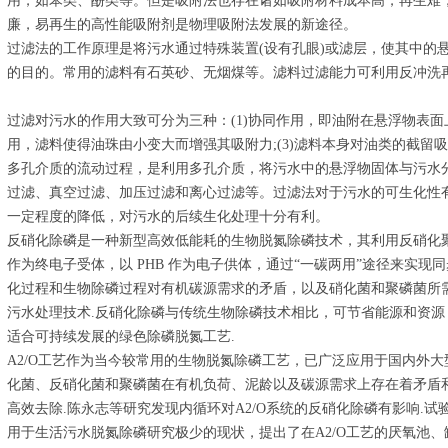
用，如苯类、酚类等。但是吸附法也存在诸如吸附材料成本高，再生难
廉，易再生的高性能吸附剂是物理吸附法发展的新途径。
过滤法的工作原理是将污水通过特殊装置(设有孔眼)或滤层，使其中的
的目的。常用的滤料有石英砂、无烟煤等。滤料过滤能力可利用反冲洗
过滤对污水的作用大致可分为三种：(1)协同作用，即油附在悬浮物表面上
用，滤料使得油珠由小变大而增强其吸附力;(3)滤料本身对油类的截留
多孔介质的流动过程，是利用多孔介质，将污水中的悬浮物固体与污水
过滤、真空过滤、加压过滤和离心过滤等。过滤法对于污水的可生化性有
一定程度的降低，对污水的后续生化处理十分有利。
反硝化除磷是一种新型高效低能耗的生物脱氮除磷技术，其利用反硝化聚磷
作为终电子受体，以 PHB 作为电子供体，通过“一碳两用”途径来实现
化过程和生物除磷过程对有机碳源需求的矛盾，以及硝化菌和聚磷菌所
污水处理技术.反硝化除磷与传统生物除磷技术相比，可节省能源和资
适合可持续发展的绿色除磷脱氮工艺.
A2/O工艺作为当今较常用的生物脱氮除磷工艺，已广泛应用于国内外大
化菌、反硝化菌和聚磷菌在有机负荷、泥龄以及碳源需求上存在着矛盾
高效去除.陈永志等研究发现内循环对A2/O系统的反硝化除磷有影响.
用于生活污水脱氮除磷研究极少的现状，提出了在A2/O工艺的厌氧池