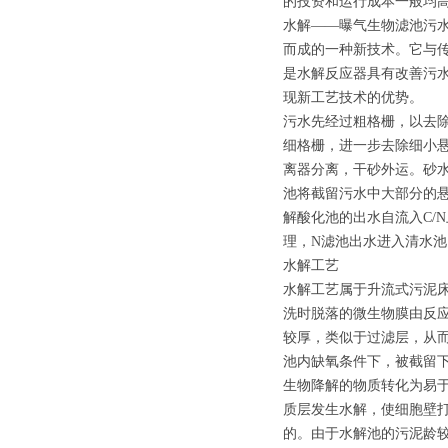
的投资和运行成本一般均高于
水解——曝气生物滤池污
而成的一种新技术。它与
是水解反应器具有改善污
现新工艺技术的优势。
污水先经过粗格栅，以去
细格栅，进一步去除细小
离器分离，干砂外运。砂
池将截留污水中大部分的
解酸化池的出水自流入C/
理，N滤池出水进入清水
水解工艺
水解工艺属于升流式污泥
洗时脱落的微生物膜由反
较厚，类似于过滤层，从
池内缺氧条件下，被截留
生物降解的物质转化为易
质层发生水解，使细胞壁
的。由于水解池的污泥龄