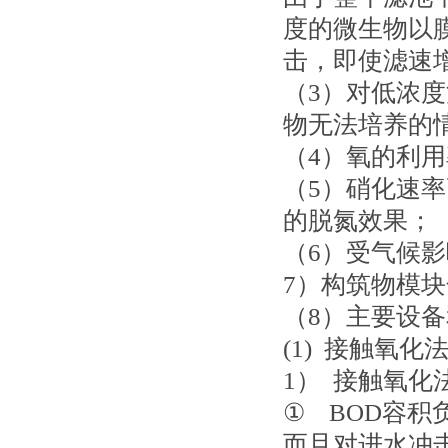
度的微生物以
击，即使滤速
（3）对低浓
物无法培养的
（4）氧的利
（5）硝化速
的脱氮效果；
（6）受气候
7）构筑物模
（8）主要设
(1) 接触氧化
1） 接触氧
① BOD容
而且对进水冲