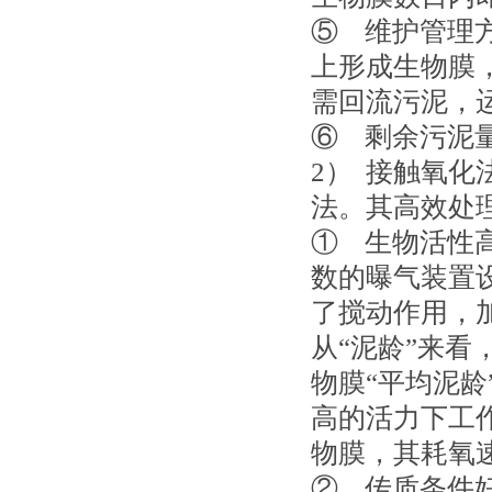
⑤ 维护管理
上形成生物膜
需回流污泥，
⑥ 剩余污泥
2） 接触氧
法。其高效处
① 生物活性
数的曝气装置
了搅动作用，
从“泥龄”来看
物膜“平均泥龄
高的活力下工
物膜，其耗氧速
② 传质条件