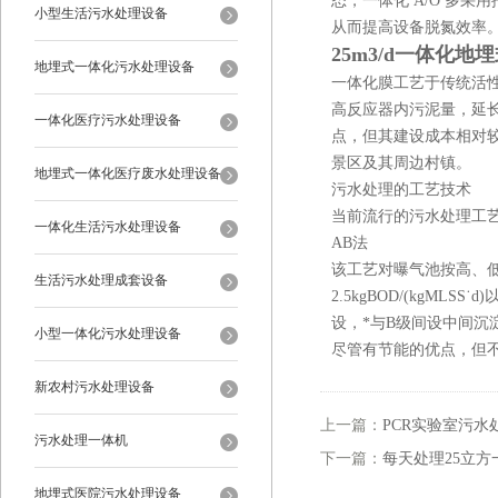
态，一体化 A/O 多
小型生活污水处理设备
从而提高设备脱氮效率
25m3/d一体化
地埋式一体化污水处理设备
一体化膜工艺于传统活
高反应器内污泥量，延
一体化医疗污水处理设备
点，但其建设成本相对
景区及其周边村镇。
地埋式一体化医疗废水处理设备
污水处理的工艺技术
当前流行的污水处理工艺
一体化生活污水处理设备
AB法
该工艺对曝气池按高、
生活污水处理成套设备
2.5kgBOD/(kgML
设，*与B级间设中间沉
小型一体化污水处理设备
尽管有节能的优点，但
新农村污水处理设备
上一篇：
PCR实验室污水
污水处理一体机
下一篇：
每天处理25立
地埋式医院污水处理设备