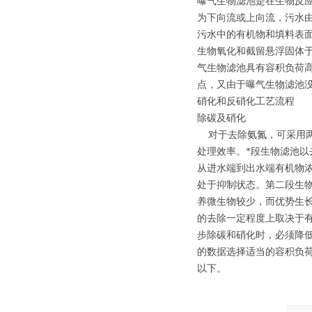
曝气生物滤池是在生物反
为下向流或上向流，污水
污水中的有机物和填料表
生物氧化和截留悬浮固体
气生物滤池具有容积负荷
点，又由于曝气生物滤池
硝化和反硝化工艺流程
除碳及硝化
对于去除氨氮，可采用两
处理效率。*段生物滤池
从进水端到出水端有机物
处于抑制状态。第二段生
养微生物较少，而优势生
的去除一定程度上取决于有机
步除碳和硝化时，必须降
的数据选择适当的容积负荷
以下。