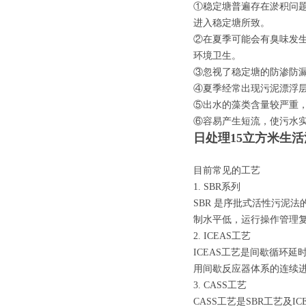
①稳定塘普遍存在淤积问
进入稳定塘所致。
②在夏季可能会有臭味发
环境卫生。
③忽视了稳定塘的防渗防
④夏季经常出现污泥漂浮
⑤出水的藻类含量较严重
⑥容易产生短流，使污水
日处理15立方米生
目前常见的工艺
1. SBR系列
SBR 是序批式活性污泥法的
制水平低，运行操作管理
2. ICEAS工艺
ICEAS工艺是间歇循环延
用间歇反应器体系的连续进
3. CASS工艺
CASS工艺是SBR工艺