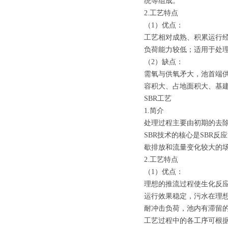
统等组成。
2.工艺特点
（1）优点：
工艺相对成熟、积累运行经
负荷能力较低；适用于处
（2）缺点：
需氧与供氧矛大，池首端
容积大、占地面积大、基建
SBR工艺
1.简介
处理过程主要由初期的去
SBR技术的核心是SBR
歇排放和流量变化较大的
2.工艺特点
（1）优点：
理想的推流过程使生化反
运行效果稳定，污水在理
耐冲击负荷，池内有滞留
工艺过程中的各工序可根