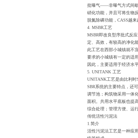
批曝气——非曝气方式间
硝化功能，并且可将生物
脱氮除磷功能，CASS越
4. MSBR工艺
MSBR即改良型序批式反应器（Mo
定、高效，有较高的净化
此工艺在西部小城镇就不
要求的小城镇有一定的适
因此，主要适用于经济水
5. UNITANK 工艺
UNITANK工艺是由比利
SBR系统的主要特点，还
调节池；构筑物采用一体
面积。共用水平底板也提
综合处理；管理方便、运
传统活性污泥法
1.简介
活性污泥法工艺是一种应