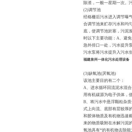
除渣，一般一星期一次。
(2)调节池
经格栅后污水进入调节曝
合调节池来贮存污水和均
底，使调节池於塞，污泥
时以下主要功能：A、避免
急外排口一处，污水提升泵
污水泵将污水提升入污水生
福建泉州一体化污水处理设备
(3)缺氧池(厌氧池)
该池主要目的有二个：
A、进水循环回流泥水混
用有机碳源为电子供体，
B、将污水中悬浮颗粒杂
式上向流、底部有层较厚
和胶体物质及有机物迅速
来的物质吸附在水解污泥
氧池具有*的有机物去除能