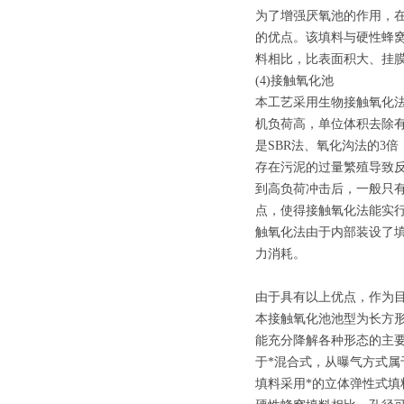
为了增强厌氧池的作用，
的优点。该填料与硬性蜂窝
料相比，比表面积大、挂
(4)接触氧化池
本工艺采用生物接触氧化
机负荷高，单位体积去除有机
是SBR法、氧化沟法的3
存在污泥的过量繁殖导致
到高负荷冲击后，一般只
点，使得接触氧化法能实
触氧化法由于内部装设了
力消耗。
由于具有以上优点，作为
本接触氧化池池型为长方形
能充分降解各种形态的主
于*混合式，从曝气方式
填料采用*的立体弹性式填