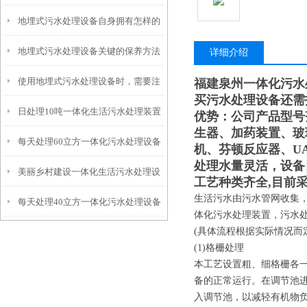
地埋式污水处理设备自身拥有怎样的
安装的呢？
地埋式污水处理设备关键的保养方法
特点呢？
详细介绍
使用地埋式污水处理设备时，需要注
福建泉州一体化污水
买污水处理设备还需
日处理10吨一体化生活污水处理装置
意以下事项
优势：公司产品型号
生器、加药装置、玻
每天处理60立方一体化污水处理设备
机、芬顿反应器、U
处理水量灵活，设备
美丽乡村建设一体化生活污水处理设
工艺种类齐全,目前采
生活污水由污水管网收集
每天处理40立方一体化污水处理设备
备
体化污水处理装置，污水
(具体流程根据实际情况而
(1)格栅处理
本工艺设置粗、细格栅各
备的正常运行。在调节池进
入调节池，以减轻有机物负