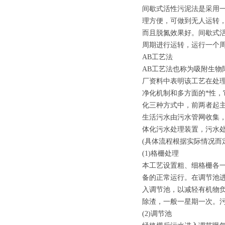
间歇式活性污泥法是采用
理方便，可做到无人运转
而且脱氮效果好。间歇式
周期进行运转，运行一个周
AB工艺法
AB工艺法也称为吸附生
厂资料中表明该工艺在处
净化机制和多方面的*性，
化三种方式中，前两者起
生活污水由污水管网收集
体化污水处理装置，污水
(具体流程根据实际情况而
(1)格栅处理
本工艺设置粗、细格栅各
备的正常运行。在调节池进
入调节池，以减轻有机物负
除渣，一般一星期一次。
(2)调节池