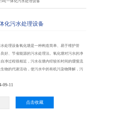
25吨一体化污水处理设备
一体化污水处理设备
污水处理设备氧化塘是一种构造简单、易于维护管
果良好、节省能源的污水处理法。氧化塘对污水的净
体自净过程很相近，污水在塘内经较长时间的缓慢流
微生物的代谢活动，使污水中的有机污染物降解，污
09-11
点击收藏