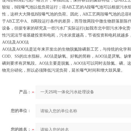
使A段和B段污泥严格分开，单独回流，保持各自的菌群特征；③AB工
较短，B段曝气池以低负荷运行；④AB工艺的A段曝气池可以根据污水
性，这样大大降低B段曝气池的负荷。因此，AB工艺两段曝气池的总容
于AB工艺中A、B两段运行条件的差异，而导致两段中微生物群落新陈
设备，但据专家的研究及一些污水厂实际运行(如我市北中部污水净化责
性污泥法节省基建投资和电耗，污水浓度越高，节省投资和电耗就越多
AO法及AOO法
AO法及AOO法是近年来开发出的生物脱氮除磷新工艺，与传统的化学
COD、SS的出水指标。AO法是缺氧、好氧的简称，AOO法是厌氧、
磷则要求有厌氧段。AO法主要是脱氮，AOO法可以同时去除氮、磷。
物充分硝化，所以必须降低污泥负荷，延长曝气时间和增大鼓风量。
产品：
您的单位：
您的姓名：