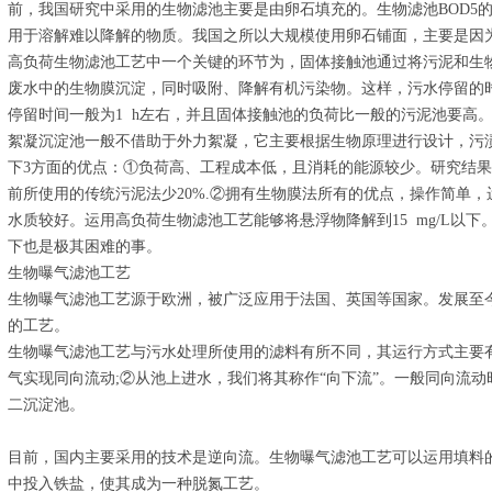
前，我国研究中采用的生物滤池主要是由卵石填充的。生物滤池BOD5的
用于溶解难以降解的物质。我国之所以大规模使用卵石铺面，主要是因
高负荷生物滤池工艺中一个关键的环节为，固体接触池通过将污泥和生
废水中的生物膜沉淀，同时吸附、降解有机污染物。这样，污水停留的
停留时间一般为1 h左右，并且固体接触池的负荷比一般的污泥池要高
絮凝沉淀池一般不借助于外力絮凝，它主要根据生物原理进行设计，污
下3方面的优点：①负荷高、工程成本低，且消耗的能源较少。研究结
前所使用的传统污泥法少20%.②拥有生物膜法所有的优点，操作简单
水质较好。运用高负荷生物滤池工艺能够将悬浮物降解到15 mg/L以下。
下也是极其困难的事。
生物曝气滤池工艺
生物曝气滤池工艺源于欧洲，被广泛应用于法国、英国等国家。发展至
的工艺。
生物曝气滤池工艺与污水处理所使用的滤料有所不同，其运行方式主要
气实现同向流动;②从池上进水，我们将其称作“向下流”。一般同向流
二沉淀池。
目前，国内主要采用的技术是逆向流。生物曝气滤池工艺可以运用填料
中投入铁盐，使其成为一种脱氮工艺。