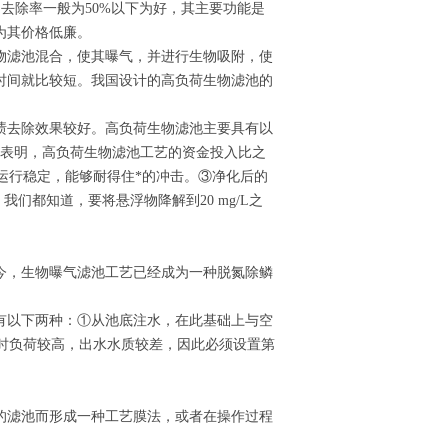
去除率一般为50%以下为好，其主要功能是
为其价格低廉。
物滤池混合，使其曝气，并进行生物吸附，使
时间就比较短。我国设计的高负荷生物滤池的
。
渍去除效果较好。高负荷生物滤池主要具有以
果表明，高负荷生物滤池工艺的资金投入比之
，运行稳定，能够耐得住*的冲击。③净化后的
我们都知道，要将悬浮物降解到20 mg/L之
今，生物曝气滤池工艺已经成为一种脱氮除鳞
有以下两种：①从池底注水，在此基础上与空
动时负荷较高，出水水质较差，因此必须设置第
的滤池而形成一种工艺膜法，或者在操作过程