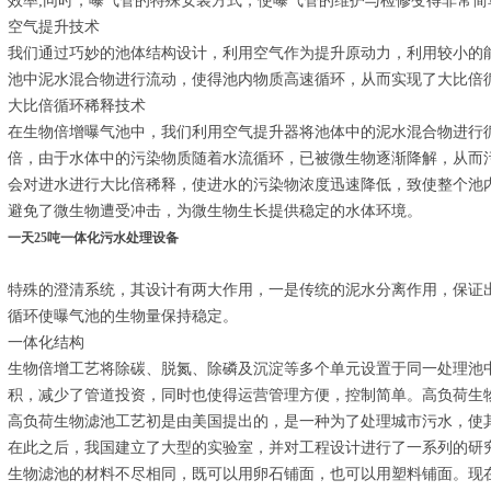
效率;同时，曝气管的特殊安装方式，使曝气管的维护与检修变得非常简
空气提升技术
我们通过巧妙的池体结构设计，利用空气作为提升原动力，利用较小的
池中泥水混合物进行流动，使得池内物质高速循环，从而实现了大比倍
大比倍循环稀释技术
在生物倍增曝气池中，我们利用空气提升器将池体中的泥水混合物进行
倍，由于水体中的污染物质随着水流循环，已被微生物逐渐降解，从而
会对进水进行大比倍稀释，使进水的污染物浓度迅速降低，致使整个池
避免了微生物遭受冲击，为微生物生长提供稳定的水体环境。
一天25吨一体化污水处理设备
特殊的澄清系统，其设计有两大作用，一是传统的泥水分离作用，保证
循环使曝气池的生物量保持稳定。
一体化结构
生物倍增工艺将除碳、脱氮、除磷及沉淀等多个单元设置于同一处理池
积，减少了管道投资，同时也使得运营管理方便，控制简单。高负荷生
高负荷生物滤池工艺初是由美国提出的，是一种为了处理城市污水，使
在此之后，我国建立了大型的实验室，并对工程设计进行了一系列的研
生物滤池的材料不尽相同，既可以用卵石铺面，也可以用塑料铺面。现