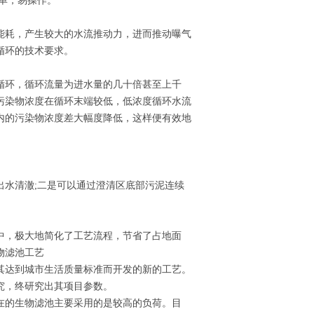
单，易操作。
能耗，产生较大的水流推动力，进而推动曝气
循环的技术要求。
循环，循环流量为进水量的几十倍甚至上千
污染物浓度在循环末端较低，低浓度循环水流
内的污染物浓度差大幅度降低，这样便有效地
出水清澈;二是可以通过澄清区底部污泥连续
中，极大地简化了工艺流程，节省了占地面
物滤池工艺
其达到城市生活质量标准而开发的新的工艺。
究，终研究出其项目参数。
在的生物滤池主要采用的是较高的负荷。目