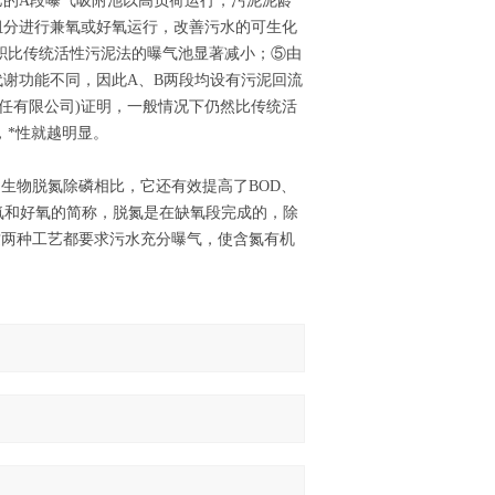
艺的A段曝气吸附池以高负荷运行，污泥泥龄
组分进行兼氧或好氧运行，改善污水的可生化
积比传统活性污泥法的曝气池显著减小；⑤由
代谢功能不同，因此A、B两段均设有污泥回流
任有限公司)证明，一般情况下仍然比传统活
，*性就越明显。
和生物脱氮除磷相比，它还有效提高了BOD、
缺氧和好氧的简称，脱氮是在缺氧段完成的，除
这两种工艺都要求污水充分曝气，使含氮有机