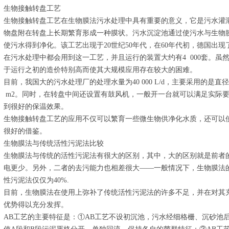
生物接触转盘工艺
生物接触转盘工艺在生物膜法污水处理中具有重要的意义，它是污水灌
物盘附在转盘上长期繁育形成一种膜状。污水沉淀池通过使污水与生物
使污水得到净化。该工艺出现于20世纪50年代，在60年代初，德国出
在污水处理中都会用到这一工艺，并且运行的装置大约有4 000套。虽
于运行之初的造价特别高而使其大规模应用存在较大的困难。
目前，我国大的污水处理厂的处理水量为40 000 L/d，主要采用的是直径
m2。同时，在转盘中间还设置有鼓风机，一般开一台就可以满足实际
到很好的保温效果。
生物接触转盘工艺的应用不仅可以繁育一些微生物供净化水质，还可以
很好的借鉴。
生物膜法与传统活性污泥法比较
生物膜法与传统的活性污泥法有很大的区别，其中，大的区别就是前者
电更少。另外，二者的去污能力也相差很大——一般情况下，生物膜法的
性污泥法仅仅为40%.
目前，生物膜法在使用上弥补了传统活性污泥法的许多不足，并在对其
优势得以充分发挥。
AB工艺的主要特征是：①AB工艺不设初沉池，污水经细格栅、沉砂池