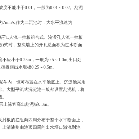
能小于0.01，一般为0.01～0.02。刮泥
速为7mm/s;作为二沉池时，大水平流速为
、底孑L人流一挡板组合式、淹没孔人流一挡板
板)式时，整流墙上的开孔总面积为过水断面
应小于0.25m，一般为0.5～1.0m;出口处
挡板距出水堰板0.25～0.5m。
集泥斗内，也可布置在水平池底上。沉淀池采用
排。大型平流式沉淀池一般都设置刮泥机，将
槽。
层上缘宜高出刮泥板0.3m。
反射板的拦阻向四周分布于整个水平断面上，
，上清液则由池顶四周的出水堰口溢流到池