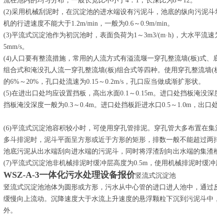
流在池内的均匀分布，一般长宽比不小于4：1，长深比为8～12。
(2)采用机械刮泥时，在沉淀池的进水端设有污泥斗，池底的纵向污泥斗坡度不
机的行进速度不能大于1.2m/min，一般为0.6～0.9m/min。
(3)平流式沉淀池作为初沉池时，表面负荷为1～3m3/(m·h)，大水平流
5mm/s。
(4)人口要有整流措施，常用的人流方式有溢流堰一穿孔整流墙(板)式
组合式和淹没孔人流一穿孔整流墙(板)组合式等四种。使用穿孔整流墙(
的6%～20%，孔口处流速为0.15～0.2m/s，孔口应当做成渐扩形状。
(5)在进出口处均应设置挡板，高出水面0.1～0.15m。进口处挡板淹没深度不
挡板淹没深度一般为0.3～0.4m。进口处挡板距进水口0.5～1.0m，出口处
(6)平流式沉淀池容积较小时，可使用穿孔管排泥。穿孔管大多布置在
多斗排泥时，泥斗平面呈方形或近于方形的矩形，排数一般不能超过两
池底污泥从出水端刮向进水端的污泥斗，同时将浮渣刮向出水端的集渣
(7)平流式沉淀池非机械排泥时缓冲层高度为0.5m，使用机械排泥时缓冲
WSZ-A-3一体化污水处理设备报价
竖流式沉淀池
竖流式沉淀池池体为圆形或方形，污水从中心管的进口进人池中，通过
缓慢向上流动。沉降速度大于水流上升速度的悬浮颗粒下沉到污泥斗中
外。