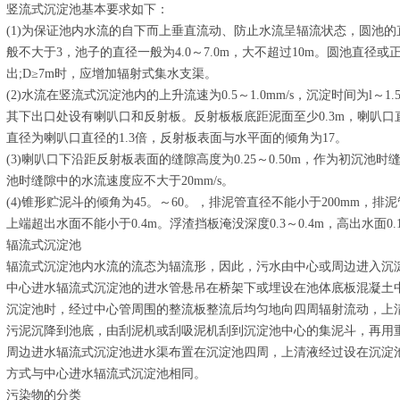
竖流式沉淀池基本要求如下：
(1)为保证池内水流的自下而上垂直流动、防止水流呈辐流状态，圆池
般不大于3，池子的直径一般为4.0～7.0m，大不超过10m。圆池直径
出;D≥7m时，应增加辐射式集水支渠。
(2)水流在竖流式沉淀池内的上升流速为0.5～1.0mm/s，沉淀时间为l～1
其下出口处设有喇叭口和反射板。反射板板底距泥面至少0.3m，喇叭口直
直径为喇叭口直径的1.3倍，反射板表面与水平面的倾角为17。
(3)喇叭口下沿距反射板表面的缝隙高度为0.25～0.50m，作为初沉池时
池时缝隙中的水流速度应不大于20mm/s。
(4)锥形贮泥斗的倾角为45。～60。，排泥管直径不能小于200mm，排
上端超出水面不能小于0.4m。浮渣挡板淹没深度0.3～0.4m，高出水面0.1～0
辐流式沉淀池
辐流式沉淀池内水流的流态为辐流形，因此，污水由中心或周边进入沉
中心进水辐流式沉淀池的进水管悬吊在桥架下或埋设在池体底板混凝土
沉淀池时，经过中心管周围的整流板整流后均匀地向四周辐射流动，上
污泥沉降到池底，由刮泥机或刮吸泥机刮到沉淀池中心的集泥斗，再用
周边进水辐流式沉淀池进水渠布置在沉淀池四周，上清液经过设在沉淀
方式与中心进水辐流式沉淀池相同。
污染物的分类