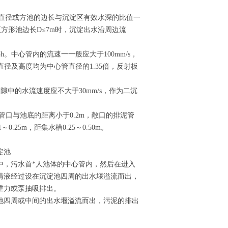
的直径或方池的边长与沉淀区有效水深的比值一
或正方形池边长D≤7m时，沉淀出水沿周边流
.5h。中心管内的流速一一般应大于100mm/s，
径及高度均为中心管直径的1.35倍，反射板
缝隙中的水流速度应不大于30mm/s，作为二沉
泥管口与池底的距离小于0.2m，敞口的排泥管
.25m，距集水槽0.25～0.50m。
淀池
中，污水首*人池体的中心管内，然后在进入
清液经过设在沉淀池四周的出水堰溢流而出，
重力或泵抽吸排出。
池四周或中间的出水堰溢流而出，污泥的排出