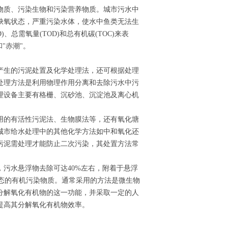
物质、污染生物和污染营养物质。城市污水中
缺氧状态，严重污染水体，使水中鱼类无法生
、总需氧量(TOD)和总有机碳(TOC)来表
"赤潮"。
产生的污泥处置及化学处理法，还可根据处理
处理方法是利用物理作用分离和去除污水中污
理设备主要有格栅、沉砂池、沉淀池及离心机
用的有活性污泥法、生物膜法等，还有氧化塘
城市给水处理中的其他化学方法如中和氧化还
污泥需处理才能防止二次污染，其处置方法常
污水悬浮物去除可达40%左右，附着于悬浮
状态的有机污染物质。通常采用的方法是微生物
分解氧化有机物的这一功能，并采取一定的人
提高其分解氧化有机物效率。