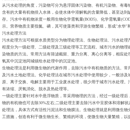
从污水处理的角度，污染物可分为悬浮固体污染物、有机污染物、有毒
含有的大量有机物排入水体，会使水体中溶解氧的含量降低，甚至达到
存。污水中有机物浓度一般用生物化学需氧量(BOD5)、化学需氧量(COD)
示。营养物质主要指氮、磷，其可使藻类和浮游生物繁殖，形成"水华"和
污水处理方法
污水处理方法可根据水质类型分为物理处理法、生物处理法、污水处理
程度分为一级处理、二级处理及三级处理等工艺流程。城市污水的物理
染物质的方法。常用方法有筛滤截留、重力分离、离心分离等，相应处
氧其中沉淀池同城镇给水处理中的沉淀池。
生物处理法是利用微生物的代谢作用，去除污水中有机物质的方法。常
及污水土地处理法。化学处理法在城市污水处理中使用较少，一般涉及
原、离子交换、电解主要用于工业废水处理，很少用于城市污水处理。
有浓缩、厌氧消化、脱水及热处理等。
一级处理主要针对水中悬浮物质，常采用物理的方法，经过一级处理后，
物的有机物也可去除30%左右;二级处理主要去除污水中呈胶体和溶解
处理法，具体方式有活性污泥法和生物膜法。生物处理就是利用微生物
工措施，创造有利于微生物生长、繁殖的环境，使微生物大量繁殖，以