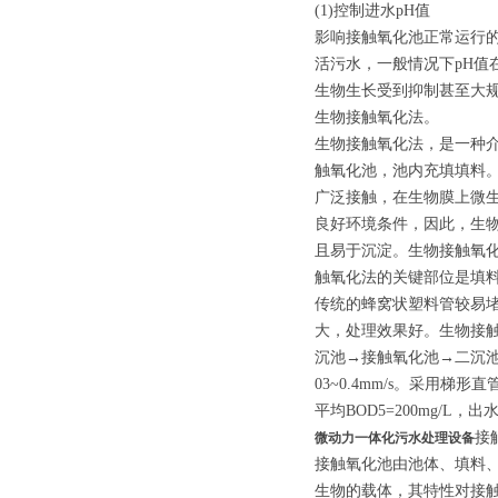
(1)控制进水pH值
影响接触氧化池正常运行的
活污水，一般情况下pH值
生物生长受到抑制甚至大
生物接触氧化法。
生物接触氧化法，是一种
触氧化池，池内充填填料
广泛接触，在生物膜上微
良好环境条件，因此，生
且易于沉淀。生物接触氧
触氧化法的关键部位是填
传统的蜂窝状塑料管较易
大，处理效果好。生物接
沉池→接触氧化池→二沉池→
03~0.4mm/s。采用梯
平均BOD5=200mg/L，出水
接
微动力一体化污水处理设备
接触氧化池由池体、填料
生物的载体，其特性对接