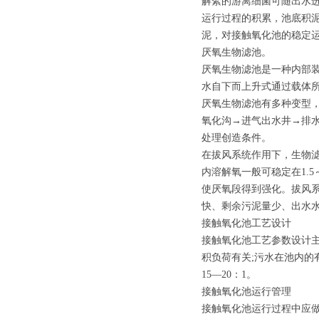
解絮的游离细菌可随出水
运行过程的积累，池底积
泥，对接触氧化池的稳定
厌氧生物滤池。
厌氧生物滤池是一种内部
水自下而上升式通过载体
厌氧生物滤池有多种变型
氧化沟→进气出水井→排
处理创造条件。
在拔风系统作用下，生物
内溶解氧一般可稳定在1.5
使厌氧段得到强化。拔风
快、剩余污泥量少、出水
接触氧化池工艺设计
接触氧化池工艺参数设计主
积负荷有关;污水在池内的有
15—20：1。
接触氧化池运行管理
接触氧化池运行过程中应