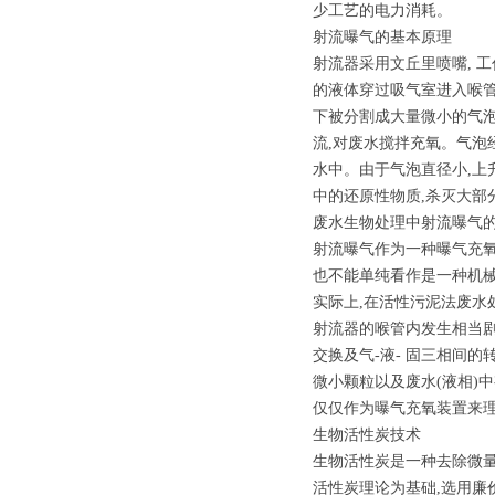
少工艺的电力消耗。
射流曝气的基本原理
射流器采用文丘里喷嘴, 
的液体穿过吸气室进入喉管
下被分割成大量微小的气泡
流,对废水搅拌充氧。气泡
水中。由于气泡直径小,上
中的还原性物质,杀灭大部
废水生物处理中射流曝气的
射流曝气作为一种曝气充氧
也不能单纯看作是一种机械
实际上,在活性污泥法废水
射流器的喉管内发生相当剧
交换及气-液- 固三相间
微小颗粒以及废水(液相)
仅仅作为曝气充氧装置来
生物活性炭技术
生物活性炭是一种去除微
活性炭理论为基础,选用廉