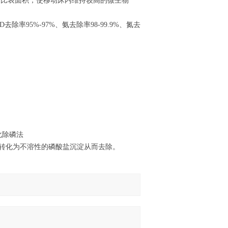
巨大比表面积，使移动床内维持较高的微生物
除率95%-97%、氨去除率98-99.9%、氮去
化除磷法
磷转化为不溶性的磷酸盐沉淀从而去除。