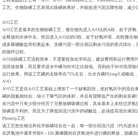
工程实践的工艺有：A/O、A²/O、Bardenpho工艺、Phoredox工艺、UC
工艺。生物除磷工艺表现出除磷效果好，并能改进污泥沉降性能，减少
A/O工艺
A/O工艺是基本的生物除磷工艺，微生物先进入A/O法的A段，处于厌
会释放到水体中去。然后进入A/O法的O段，处于好氧环境，此时微生
成多聚磷酸盐而积累起来。含磷污泥一部分就以剩余污泥的形式排出，
的循环过程。
A/O法除磷工艺流程简单，不需要投加化学药品，建设费用和运行费用
泥排放放量，而且要求进水中磷与BOD之比较低。否则由于BOD负荷
运行效果。用该工艺磷的去除率在75%左右，出水含磷约1mg/L或略低
A²/O
A²/O工艺是在A/O工艺基础上增加了一个缺氧阶段，使好氧区中的混
磷的脱氮相结合。缩小了曝气区的体积，并且有望降低产生的剩余富磷
余污泥中只有少部分经历了完整放磷吸磷过程，其余基本上未经过厌氧
除磷是不利的。而且为了降低回流污泥中的硝酸盐，必须提高混合液回
Phostrip工艺
该工艺把生物法和化学除磷结合在一起，将一部分回流污泥（约为进水流
在厌氧池中通常停留8～10h,聚磷菌则在厌氧池中进行磷的释放，脱磷