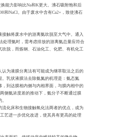
交换能力影响比Na和K更大。沸石吸附饱和后
和NaCl。由于废水中含有Ca2+，致使沸石
液接触将废水中的游离氨吹脱至大气中。通入
该法处理氨时，需考虑排放的游离氨总量应符合
气吹脱，而炼钢、石油化工、化肥、有机化工
多人认为液膜分离法有可能成为继萃取法之后的
程。乳状液膜法去除氨氮的机理是：氨态氮
迁移，到达膜相内侧与内相界面，与膜内相中的
外两侧氨浓度差的推动下，氨分子不断通过膜
的。
的流化床和生物接触氧化法两者的优点，成为
O工艺进一步优化改进，使其具有更高的处理