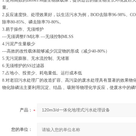
1.使用高效的BioMTM微生物膜载体，提供适合的微生物生长环境及
量。
2.反应速度快、处理效果好，以生活污水为例，BOD去除率96-98%、COD去
除率80-85%、磷去除率70-80%。
3.易于操作、无须维护
---无须调整F/M比率 ---无须控制MLSS
4.污泥产生量极少
---高效的改性载体能够减少沉淀物的形成（减少40-80%）
5.无污泥膨胀、无水流控制、无堵塞
6.无须维护的SS过滤器
7.占地小、投资少、耗电量低、运行成本低
8.对老旧污水处理厂的改造扩容、高污染的废水处理具有显著的效果物
物化除磷法主要利用沉淀、结晶 、吸附等物理化学反应，使废水中的
产品：
您的单位：