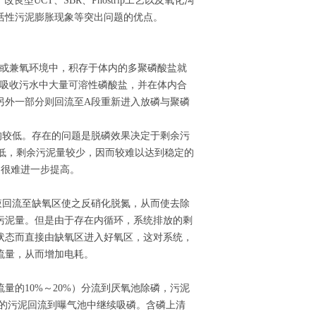
T、改良型UCT、SBR、Phostrip工艺以及氧化沟
活性污泥膨胀现象等突出问题的优点。
氧 或兼氧环境中，积存于体内的多聚磷酸盐就
物吸收污水中大量可溶性磷酸盐，并在体内合
另外一部分则回流至A段重新进入放磷与聚磷
均较低。存在的问题是脱磷效果决定于剩余污
较低，剩余污泥量较少，因而较难以达到稳定的
，很难进一步提高。
合液回流至缺氧区使之反硝化脱氮，从而使去除
污泥量。但是由于存在内循环，系统排放的剩
状态而直接由缺氧区进入好氧区，这对系统，
流量，从而增加电耗。
量的10%～20%）分流到厌氧池除磷，污泥
后的污泥回流到曝气池中继续吸磷。含磷上清