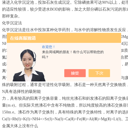
液进入化学沉淀池，投加石灰生成沉淀。它除磷效果可达90%以上，处理
的适应性较强，较少受进水BOD的影响，加之大部分磷以石灰污泥的形
那样复杂。
化学沉淀法
化学沉淀法是往水中投加某种化学药剂，与水中的溶解性物质发生反应
而降低水中溶解性物质的含量。当在含有NH4+的废水中加入PO43-和M
NH4+ + PO43- + Mg2+ → MgNH4PO4↓ ④生成难溶于水的Mg
欢迎您！
的常见沉淀剂是Mg(OH)2和H3PO4，适宜的pH值范围为9.0～11，投加质量比
来自局域网的朋友！有什么可以帮助您的
吗？
氮浓度小于900mg/L时，去除率在90%以上，沉淀物是一种很好的复合肥料
成本较高，处理高浓度氨氮废水可行，但该法向废水中加入了PO43-，
离子交换法
离子交换法的实质是不溶性离子化合物(离子交换剂)上的可交换离子与
殊的吸附过程，通常是可逆性化学吸附。沸石是一种天然离子交换物质，
N具有选择性的吸附能
力，具有较高的阳离子交换容量，纯丝光沸石和斜发沸石的阳离子交换容量平均
量(m.e)。但实际天然沸石中含有不纯物质，所以纯度较高的沸石交换容量每10
150m.e。沸石作为离子交换剂，具有特殊的离子交换特性，对离子的
Cs(Ⅰ)>Rb(Ⅰ)>K(Ⅰ)>NH4+>Sr(Ⅰ)>Na(Ⅰ)>Ca(Ⅱ)>Fe(Ⅲ)>Al(Ⅲ)>M
金属大体上没有什么