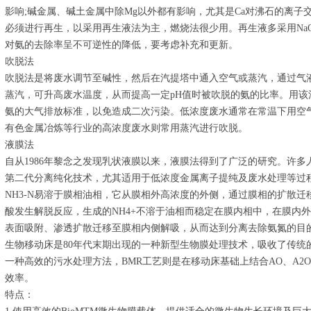
影响;碱金属、碱土金属中除Mg以外都有影响，尤其是Ca对沸石的离子
必须进行再生，以采用再生液法为主，燃烧法很少用。再生液多采用NaOH
对氨的去除率呈不可逆性的降低，要考虑补充和更新。
吹脱法
吹脱法是将废水调节至碱性，然后在汽提塔中通入空气或蒸汽，通过气
蒸汽，可升高废水温度，从而提高一定pH值时被吹脱的氨的比率。用
氨的大气排放标准，以免造成二次污染。低浓度废水通常在常温下用空
有色金属冶炼等行业的高浓度废水则常用蒸汽进行吹脱。
液膜法
自从1986年黎念之发现乳状液膜以来，液膜法得到了广泛的研究。许
第二代分离纯化技术，尤其适用于低浓度金属离子提纯及废水处理等过
NH3-N易溶于膜相油相，它从膜相外高浓度的外侧，通过膜相的扩散
酸发生解脱反应，生成的NH4+不溶于油相而稳定在膜内相中，在膜内
表面吸附、渗透扩散迁移至膜相内侧解吸，从而达到分离去除氨氮的目
生物移动床是80年代末期出现的一种新型生物膜处理技术，吸收了传统
一种高效的污水处理方法，BMR工艺则是在移动床基础上结合AO、A2
效率。
特点：