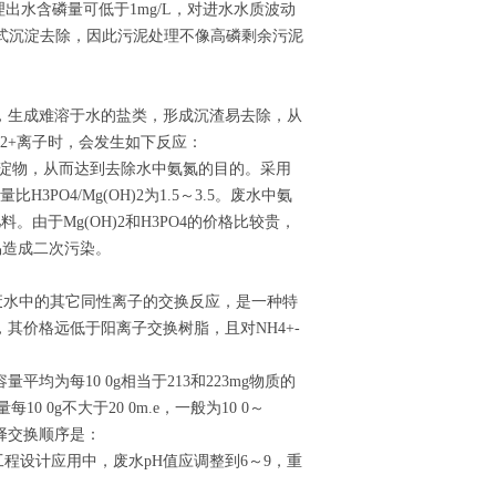
出水含磷量可低于1mg/L，对进水水质波动
式沉淀去除，因此污泥处理不像高磷剩余污泥
，生成难溶于水的盐类，形成沉渣易去除，从
g2+离子时，会发生如下反应：
NH4PO4沉淀物，从而达到去除水中氨氮的目的。采用
H3PO4/Mg(OH)2为1.5～3.5。废水中氨
。由于Mg(OH)2和H3PO4的价格比较贵，
易造成二次污染。
废水中的其它同性离子的交换反应，是一种特
其价格远低于阳离子交换树脂，且对NH4+-
为每10 0g相当于213和223mg物质的
 0g不大于20 0m.e，一般为10 0～
选择交换顺序是：
g(Ⅱ)>Li(Ⅰ)。工程设计应用中，废水pH值应调整到6～9，重