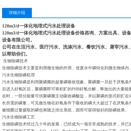
详细介绍
120m3/d一体化地埋式污水处理设备
120m3/d一体化地埋式污水处理设备
价格咨询、方案出具、设
设备有限公司。
公司在生活污水、医疗污水、洗涤污水、餐饮污水、屠宰污水
以帮助你们。
生物除磷技术
生物除磷技术主要是利用微生物的作用，使废水中磷转化到微生物体内
污水生物除磷机理
污水生物除磷是利用聚磷菌的超量磷吸收现象。聚磷菌一旦处于厌氧条
后进入好氧区后，聚磷菌即可将积贮的PHB好氧分解，释放出的大量能
在时，一部分能量可供聚磷菌主动吸收磷酸盐，并以聚磷的形式积贮在
长所需的磷量，可见微生物在好氧条件下吸收的磷大大超过了在厌氧条
被细菌过量摄取的磷也将随之排出系统，因而可获得较好的除磷效果。
污水生物除磷工艺
生物除磷技术经过几十年的发展，已经成为一项非常成熟的技术，并已