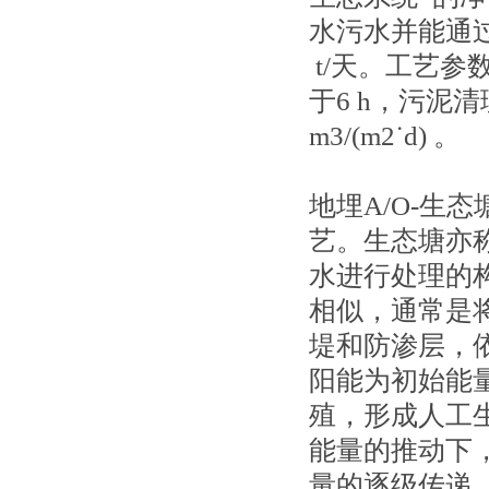
水污水并能通过
t/天。工艺参
于6 h，污泥清理
m3/(m2˙d) 。
地埋A/O-生
艺。生态塘亦
水进行处理的
相似，通常是
堤和防渗层，
阳能为初始能
殖，形成人工生
能量的推动下
量的逐级传递