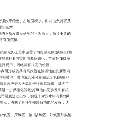
处理效果稳定、占地面积小、耐冲击负荷强及
理新技术。
设的不断发展及研究的不断深人，预计不久的
用将有所突破。
传统的A2O工艺中设置了两段缺氧区(缺氧区Ⅰ和
而在缺氧区II内实现内源反硝化，节省外加碳源
运行费用，因此具有很高的价值。
术特点而形成的具有高效脱氮除磷性能的新型污
池和膜池，膜池混合液分别回流至第I缺氧池
接着混合液进入厌氧池进行厌氧释磷，减少了
液进一步反硝化脱氮;好氧池内同步发生有机
液再经膜过滤出水，实现了对污水中有机物和
理单元，协调了各种生物降解功能的发挥，达
有第I缺氧区、厌氧区、第II缺氧区、好氧区和膜池