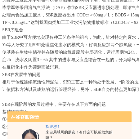
为缓冲工业废水中有毒有机物对微生物的抑制作用，在前设置预处理。邓
毕学军等采用溶气气浮法（DAF）作为SBR反应器进水预处理，即溶气气
处理肉食品加工废水，SBR反应器出水 CODcr＜60mg／L；BOD5＜15mg
TP＜0.2mg/L.*达到我国肉类加工工业水污染物排放标准（GB13457－
SBR序组合
由于SBR中可方便地实现各种工艺条件的组合，为此，针对特定的废水，许
Yu等人研究了用SBR处理焦化废水的模式为：好氧反应加两个缺氧段：
使基质在生物中储存并在随后的缺氧反应段中反硝化，运行周期为24h，包
淀2h，浇水及闲置3－6h.其中的进水与反应是结合在一起的，分为曝
在反硝化中作为碳源而被消耗。
SBR在发展中的问题
相对于传统连续流活性污泥法，SBR工艺是一种尚处于发展、*阶段的
计依据和方法以及成熟的运行管理经验，另外，SBR自身的特点更加深
SBR在现阶段的发展过程中，主要存在以下方面的问题：
基础研究方面
①关于污水在非稳定状态下活性污泥微生物代谢理论的研究；
欢迎您！
②关于厌氧、好氧状态的反复交替对微生物活性和种群分布的影响；
来自局域网的朋友！有什么可以帮助您的
③可同时除磷、脱氮的微生物机理的研究。
吗？