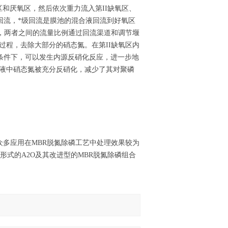
和厌氧区，然后依次重力流入第II缺氧区、
回流，*级回流是膜池的混合液回流到好氧区
区，两者之间的流量比例通过回流渠道和调节堰
过程，去除大部分的硝态氮。在第II缺氧区内
条件下，可以发生内源反硝化反应，进一步地
流液中硝态氮被充分反硝化，减少了其对聚磷
众多应用在MBR脱氮除磷工艺中处理效果较为
式的A2O及其改进型的MBR脱氮除磷组合