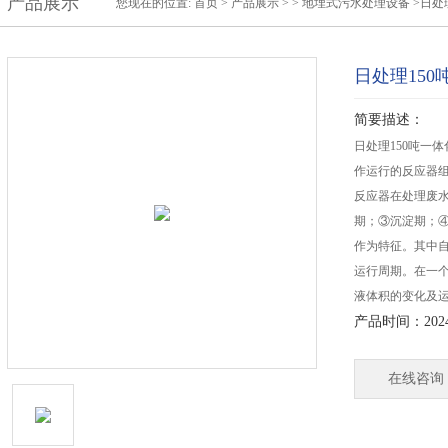
产品展示
您现在的位置:
首页
>
产品展示
> >
地埋式污水处理设备
>日处
日处理15
简要描述：
日处理150吨一
作运行的反应器组
反应器在处理废
期；③沉淀期；④
作为特征。其中
运行周期。在一
液体积的变化及
产品时间：2024-
在线咨询