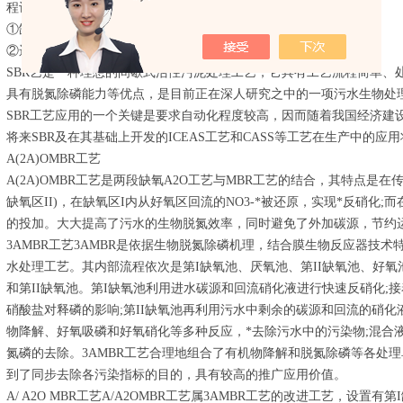
程设计方面
①缺乏科学、可靠的设计模式；
②运行模式的选择与设计方法脱节。
SBR艺是一种理想的间歇式活性污泥处理工艺，它具有工艺流程简单、
具有脱氮除磷能力等优点，是目前正在深人研究之中的一项污水生物处
SBR工艺应用的一个关键是要求自动化程度较高，因而随着我国经济建
将来SBR及在其基础上开发的ICEAS工艺和CASS等工艺在生产中的应
A(2A)OMBR工艺
A(2A)OMBR工艺是两段缺氧A2O工艺与MBR工艺的结合，其特点是在
缺氧区II)，在缺氧区I内从好氧区回流的NO3-*被还原，实现*反硝化;
的投加。大大提高了污水的生物脱氮效率，同时避免了外加碳源，节约
3AMBR工艺3AMBR是依据生物脱氮除磷机理，结合膜生物反应器技
水处理工艺。其内部流程依次是第I缺氧池、厌氧池、第II缺氧池、好氧
和第II缺氧池。第I缺氧池利用进水碳源和回流硝化液进行快速反硝化;
硝酸盐对释磷的影响;第II缺氧池再利用污水中剩余的碳源和回流的硝化
物降解、好氧吸磷和好氧硝化等多种反应，*去除污水中的污染物;混合
氮磷的去除。3AMBR工艺合理地组合了有机物降解和脱氮除磷等各处
到了同步去除各污染指标的目的，具有较高的推广应用价值。
A/ A2O MBR工艺A/A2OMBR工艺属3AMBR工艺的改进工艺，设置