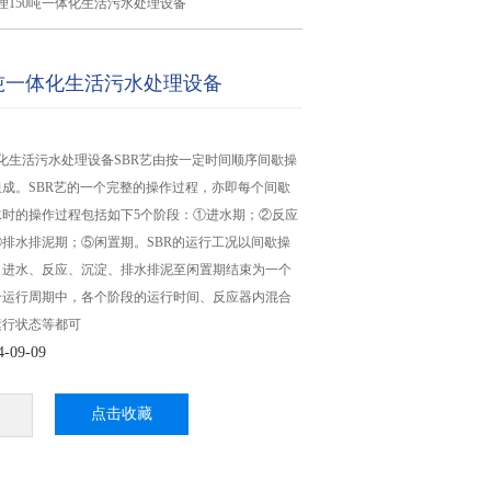
理150吨一体化生活污水处理设备
0吨一体化生活污水处理设备
体化生活污水处理设备SBR艺由按一定时间顺序间歇操
成。SBR艺的一个完整的操作过程，亦即每个间歇
水时的操作过程包括如下5个阶段：①进水期；②反应
排水排泥期；⑤闲置期。SBR的运行工况以间歇操
自进水、反应、沉淀、排水排泥至闲置期结束为一个
个运行周期中，各个阶段的运行时间、反应器内混合
运行状态等都可
09-09
点击收藏