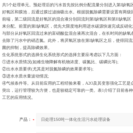
共5个处理单元。预处理后的污水首先按比例分配流量分别进入第I缺氧区
好氧区和膜池，后通过膜过滤抽吸出水。根据脱氮除磷需要设置有两级
前端，第二级回流是好氧区的混合液分别回流到第I缺氧区和第II缺氧
来分配。前置的第I缺氧区，优先大限度地利用进水碳源快速完成反硝化
与部分从好氧区回流过来的富硝酸盐混合液再次混合，在长时间的缺氧
去除了污水中的硝态氮。此外，将厌氧区放在第I缺氧区之后，使得回
菌的抑制，提高除磷效果。
生化系统形式的选择生化系统形式的选择主要应考虑以下几方面：
①进水水质情况(如难生物降解有机物浓度、碳氮比、碳磷比等);
②出水水质要求(尤其是对脱氮除磷的效果要求等);
③进水水质水量波动情况;
④气候条件等。从目前应用的工程经验来看，A2O及其变形强化工艺是
突出，运行管理较为方便，也是较稳定可靠的一类。表1介绍了目前各种形
工艺的应用情况。
产品：