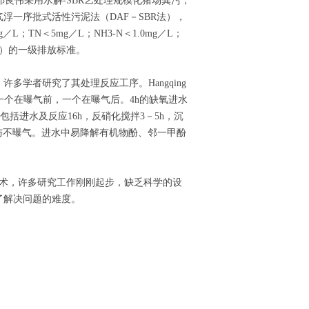
良伟采用水解-SBR艺处理规模化猪场粪污，
浮一序批式活性污泥法（DAF－SBR法），
／L；TN＜5mg／L；NH3-N＜1.0mg／L；
92）的一级排放标准。
多学者研究了其处理反应工序。Hangqing
一个在曝气前，一个在曝气后。4h的缺氧进水
括进水及反应16h，反硝化搅拌3－5h，沉
气与不曝气。进水中易降解有机物酚、邻一甲酚
技术，许多研究工作刚刚起步，缺乏科学的设
了解决问题的难度。