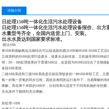
详细介绍
日处理150吨一体化生活污水处理设备
日处理150吨一体化生活污水处理设备
报价、出方
水量型号齐全，全国内送货上门、安装。
出水水质达到国家要求标准。
膜法SBR
将SBR和接触氧化法相结合可以组成新的膜法SBR称BSBR.BSBR工
立体填料的BSBR处理印染废水，使废水达标排放。王乾扬等用BSBR处理
明：BS－BR处理效果好于普通SBR法，这是因为BSBR法结合了生物接
多段SBR系统
二级SBR系统和三级SBR系统是目前应用较多的一种SBR串联工艺，
氧一好氧一厌氧的同步过程，因此在相同的运行条件下，当易降解的有
降解。而在两个串联的SBR中，分别培养出适宜于不同有机物的专性菌
生化条件下都得到充分降解。
前处理+SBR