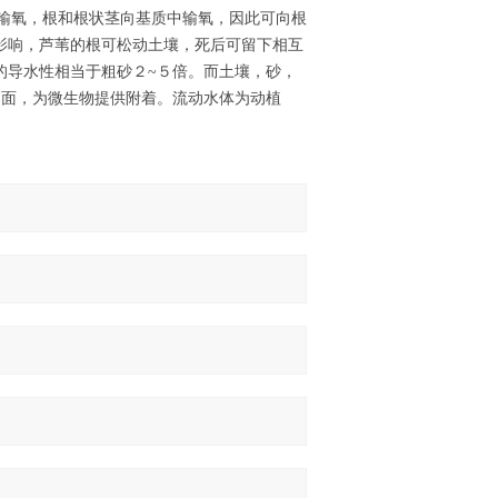
分输氧，根和根状茎向基质中输氧，因此可向根
影响，芦苇的根可松动土壤，死后可留下相互
的导水性相当于粗砂２~５倍。而土壤，砂，
界面，为微生物提供附着。流动水体为动植