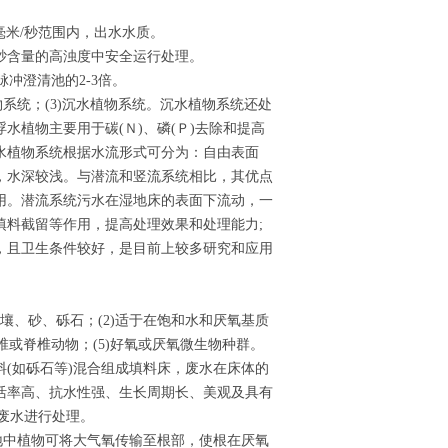
.0毫米/秒范围内，出水水质。
米3泥砂含量的高浊度中安全运行处理。
冲澄清池的2-3倍。
物系统；(3)沉水植物系统。沉水植物系统还处
植物主要用于碳(Ｎ)、磷(Ｐ)去除和提高
水植物系统根据水流形式可分为：自由表面
，水深较浅。与潜流和竖流系统相比，其优点
用。潜流系统污水在湿地床的表面下流动，一
填料截留等作用，提高处理效果和处理能力;
，且卫生条件较好，是目前上较多研究和应用
壤、砂、砾石；(2)适于在饱和水和厌氧基质
脊椎或脊椎动物；(5)好氧或厌氧微生物种群。
(如砾石等)混合组成填料床，废水在床体的
活率高、抗水性强、生长周期长、美观及具有
对废水进行处理。
湿地中植物可将大气氧传输至根部，使根在厌氧