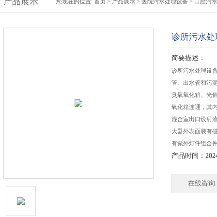
产品展示
您现在的位置:
首页
>
产品展示
>
医院污水处理设备
>
口腔污
诊所污水处
简要描述：
诊所污水处理设
管、出水管和污
臭氧氧化箱、光
氧化箱连通，其
混合室出口设射
大器外表面装有磁
有紫外灯件组合
产品时间：2024-
在线咨询