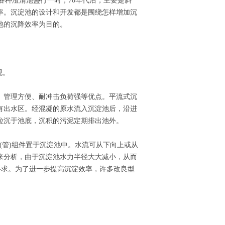
起各种澄清池盛行一时，70年代后，主要是斜
率。沉淀池的设计和开发都是围绕怎样增加沉
池的沉降效率为目的。
现。
、管理方便、耐冲击负荷强等优点。平流式沉
有出水区。经混凝的原水流入沉淀池后，沿进
粒沉于池底，沉积的污泥定期排出池外。
板(管)组件置于沉淀池中。水流可从下向上或从
来分析，由于沉淀池水力半径大大减小，从而
要求。为了进一步提高沉淀效率，许多改良型