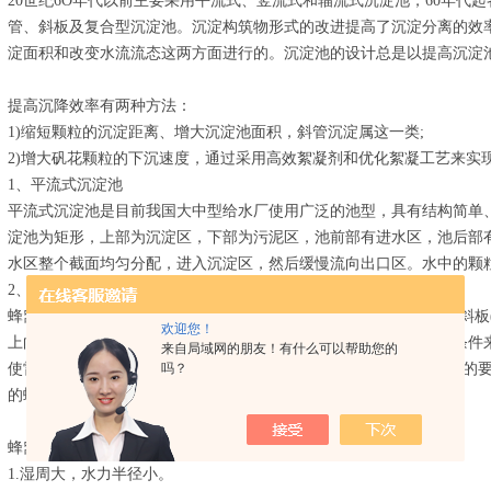
20世纪6O年代以前主要采用平流式、竖流式和辐流式沉淀池，60年代
管、斜板及复合型沉淀池。沉淀构筑物形式的改进提高了沉淀分离的效
淀面积和改变水流流态这两方面进行的。沉淀池的设计总是以提高沉淀
提高沉降效率有两种方法：
1)缩短颗粒的沉淀距离、增大沉淀池面积，斜管沉淀属这一类;
2)增大矾花颗粒的下沉速度，通过采用高效絮凝剂和优化絮凝工艺来实
1、平流式沉淀池
平流式沉淀池是目前我国大中型给水厂使用广泛的池型，具有结构简单
淀池为矩形，上部为沉淀区，下部为污泥区，池前部有进水区，池后部
水区整个截面均匀分配，进入沉淀区，然后缓慢流向出口区。水中的颗
2、蜂窝斜板(管)沉淀池
蜂窝斜板(管)沉淀是把与水平面成一定角度(一般为60。)的众多蜂窝斜
欢迎您！
上向下流动，颗粒则沉于底部，而后自动滑下。从改善沉淀池水力条件
来自局域网的朋友！有什么可以帮助您的
吗？
使雷诺数R大为降低，弗劳德数大为提高，满足了水流稳定性和层流的
的蜂窝斜板(管)沉淀池应运而生。
蜂窝斜管填料特点：
1.湿周大，水力半径小。