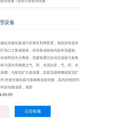
水处理设备
>诊所污水处理设备
理设备
备磁化光催化集成污水再生利用装置，包括设有进水
泥打包口之集成箱体，所述集成箱体内设有混凝箱、
催化箱和泥水分离箱，混凝箱通过自动过滤器与臭氧
内有与进水管相接之气、药、水混合室，气、药、水
流器嘴，与射流扩大器连通，其射流器喷嘴或射流扩
环;所述光催化箱与臭氧氧化箱邻接，其内交错排列
件和自动微滤器，底部
09-09
点击收藏