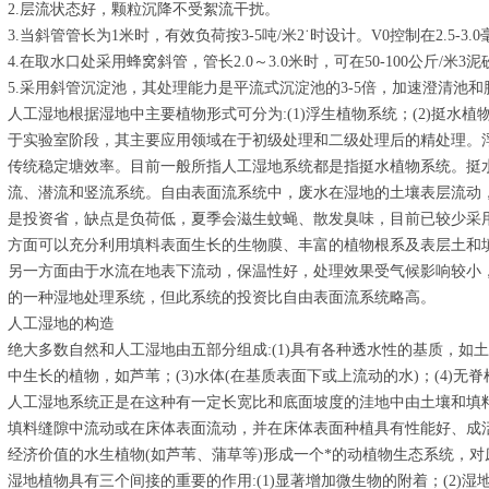
2.层流状态好，颗粒沉降不受絮流干扰。
3.当斜管管长为1米时，有效负荷按3-5吨/米2˙时设计。V0控制在2.5-3
4.在取水口处采用蜂窝斜管，管长2.0～3.0米时，可在50-100公斤/
5.采用斜管沉淀池，其处理能力是平流式沉淀池的3-5倍，加速澄清池和脉
人工湿地根据湿地中主要植物形式可分为:(1)浮生植物系统；(2)挺水植
于实验室阶段，其主要应用领域在于初级处理和二级处理后的精处理。浮水
传统稳定塘效率。目前一般所指人工湿地系统都是指挺水植物系统。挺
流、潜流和竖流系统。自由表面流系统中，废水在湿地的土壤表层流动
是投资省，缺点是负荷低，夏季会滋生蚊蝇、散发臭味，目前已较少采
方面可以充分利用填料表面生长的生物膜、丰富的植物根系及表层土和
另一方面由于水流在地表下流动，保温性好，处理效果受气候影响较小
的一种湿地处理系统，但此系统的投资比自由表面流系统略高。
人工湿地的构造
绝大多数自然和人工湿地由五部分组成:(1)具有各种透水性的基质，如土
中生长的植物，如芦苇；(3)水体(在基质表面下或上流动的水)；(4)无
人工湿地系统正是在这种有一定长宽比和底面坡度的洼地中由土壤和填料
填料缝隙中流动或在床体表面流动，并在床体表面种植具有性能好、成
经济价值的水生植物(如芦苇、蒲草等)形成一个*的动植物生态系统，
湿地植物具有三个间接的重要的作用:(1)显著增加微生物的附着；(2)