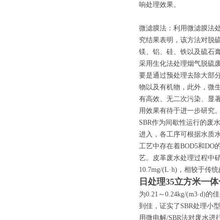
响处理效果。
微滤膜法：利用微滤膜法
究结果表明，该方法对脱
镁、铝、硅、铁以及硫石
采用生化法处理烟气脱硫
要是通过预处理去除大部
物以及有机物，此外，微
有高效、无二次污染、显
用效果有待于进一步研究
SBR作为间歇性运行的废
进入，各工序可根据水质水
工艺中存在着BOD5和D
艺。皮革废水处理过程中硝化
10.7mg/(L·h)，相
日处理35立方米一
为0.21～0.24kg/(m3
到佳，证实了SBR处理小
用微电解/SBR法对废水