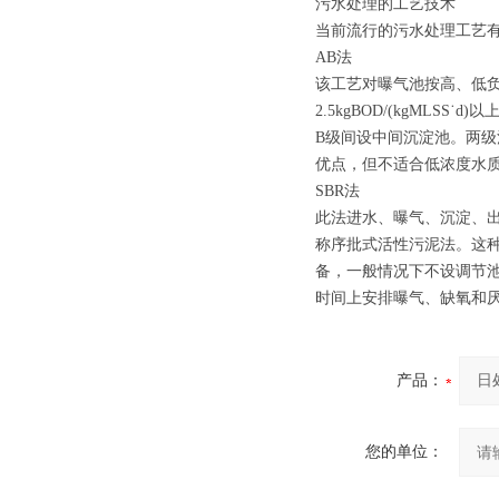
污水处理的工艺技术
当前流行的污水处理工艺有
AB法
该工艺对曝气池按高、低
2.5kgBOD/(kgMLS
B级间设中间沉淀池。两级
优点，但不适合低浓度水
SBR法
此法进水、曝气、沉淀、出
称序批式活性污泥法。这
备，一般情况下不设调节
时间上安排曝气、缺氧和
产品：
您的单位：