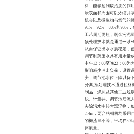
料，能够起到废治废的作用。
炭表面和周围可以浓缩并
机会以及微生物与氧气的接
91%、92%、88%和93
工艺周期更短，剩余污泥量
预处理技术就是通过一系
从而保证出水水质稳定，
调节制药废水具有用水量
中午13：00至晚23：0
影响减少冲击负荷，设置调节
变，调节池水位下降以备
分离;预处理技术通过粗格栅(
制品、煤灰及其他工业垃
线、计量井、调节池后流人
去除污水中较大漂浮物，如木
2.4m，两台格栅机均采
的栅渣量不等，平均在50
体质量。