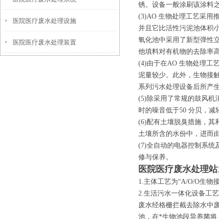
锈。设备一般涂刷该涂料之
(3)AO 生物处理工艺
医院医疗废水处理设施
并且它比活性污泥池体积
氧化池中采用了新型弹性
医院医疗废水处理装置
他填料对有机物的去除率
(4)由于在AO 生物处
泥量较少。此外，生物接
系列污水处理设备后所产生
(5)除采用了常规的鼓风
时的噪音低于50 分贝，
(6)配有土壤脱臭措施，
土壤所含的水份中，进而
(7)全自动的电器控制系
修与保养。
医院医疗废水处理站
1.主体工艺为“A/O/O生
2.生活污水一体化设备工
废水经格栅拦截去除水中
池，在*生物池段异养菌将