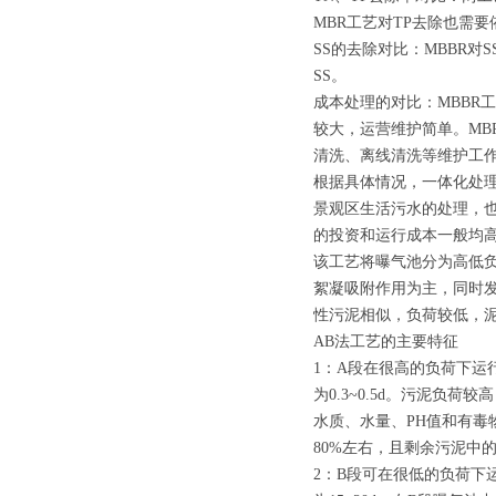
MBR工艺对TP去除也需
SS的去除对比：MBBR对
SS。
成本处理的对比：MBBR
较大，运营维护简单。MB
清洗、离线清洗等维护工
根据具体情况，一体化处
景观区生活污水的处理，
的投资和运行成本一般均高于
该工艺将曝气池分为高低负
絮凝吸附作用为主，同时发
性污泥相似，负荷较低，
AB法工艺的主要特征
1：A段在很高的负荷下运行
为0.3~0.5d。污泥
水质、水量、PH值和有毒
80%左右，且剩余污泥中
2：B段可在很低的负荷下运行