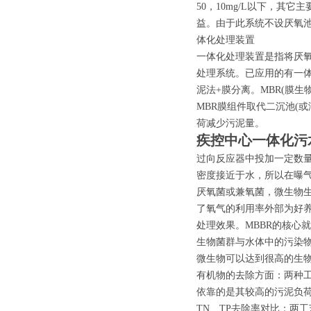
50，10mg/L以下，
益。由于此系统不设厌氧
体化处理装置
一体化处理装置是指将厌氧
处理系统。已应用的有一体
泥法+膜分离。MBR(膜
MBR膜组件取代二沉池(
荷减少污泥量。
疾控中心一体化污
过向反应器中投加一定数
密度接近于水，所以在曝
厌氧菌或兼氧菌，微生物
了氧气的利用率外部为好
处理效果。MBBR的核心
生物菌群与水体中的污染
微生物可以达到很高的生
有机物的去除方面：两种工
依靠的是其较高的污泥负荷
TN、TP去除率对比：两