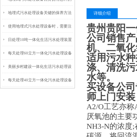
地埋式污水处理设备关键的保养方法
特点呢？
详细介绍
贵州贵阳一
使用地埋式污水处理设备时，需要注
公司销售产
日处理10吨一体化生活污水处理装置
意以下事项
机、二氧化
每天处理60立方一体化污水处理设备
适用污水种
涤、清洗污
美丽乡村建设一体化生活污水处理设
水等。
每天处理40立方一体化污水处理设备
备
买设备公司
师上门安装
A2/O工艺亦
厌氧池的主要
NH3-N的浓
碳源，将回流混