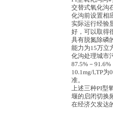
交替式氧化沟
化沟前设置相
实际运行经验
好，可以取得
具有脱氮除磷
能力为15万立
化沟处理城市污
87.5%－91.6
10.1mg/l,
准。
上述三种PI
堰的启闭切换
在经济欠发达