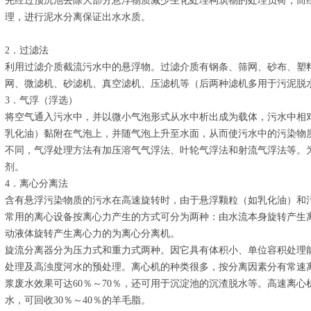
先经过预沉池去除大部分悬浮物质减少生化处理构筑物的处理负荷，而
理，进行泥水分离保证出水水质。
2．过滤法
利用过滤介质截流污水中的悬浮物。过滤介质有钢条、筛网、砂布、塑
网、微滤机、砂滤机、真空滤机、压滤机等（后两种滤机多用于污泥脱
3．气浮（浮选）
将空气通入污水中，并以微小气泡形式从水中析出成为载体，污水中相
乳化油）黏附在气泡上，并随气泡上升至水面，从而使污水中的污染物
不同，气浮处理方法有加压溶气气浮法、叶轮气浮法和射流气浮法等。
剂。
4．离心分离法
含有悬浮污染物质的污水在高速旋转时，由于悬浮颗粒（如乳化油）和
常用的离心设备按离心力产生的方式可分为两种：由水流本身旋转产生
动液体旋转产生离心力的为离心分离机。
旋流分离器分为压力式和重力式两种。因它具有体积小、单位容积处理
处理及高浊度河水的预处理。离心机的种类很多，按分离因素分有常速
浆废水效果可达60％～70％，还可用于沉淀池的沉渣脱水等。高速离
水，可回收30％～40％的羊毛脂。