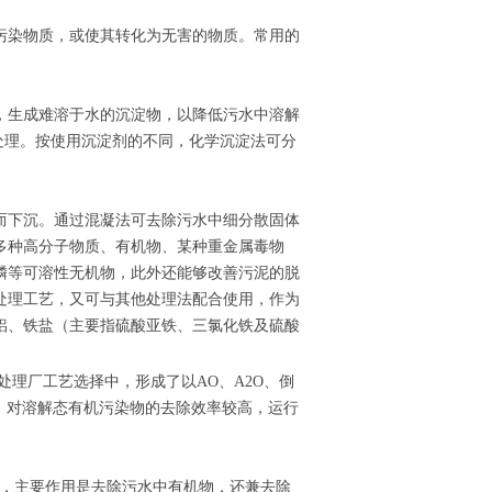
污染物质，或使其转化为无害的物质。常用的
，生成难溶于水的沉淀物，以降低污水中溶解
的处理。按使用沉淀剂的不同，化学沉淀法可分
而下沉。通过混凝法可去除污水中细分散固体
多种高分子物质、有机物、某种重金属毒物
磷等可溶性无机物，此外还能够改善污泥的脱
处理工艺，又可与其他处理法配合使用，作为
铝、铁盐（主要指硫酸亚铁、三氯化铁及硫酸
处理厂工艺选择中，形成了以AO、A2O、倒
，对溶解态有机污染物的去除效率较高，运行
的，主要作用是去除污水中有机物，还兼去除