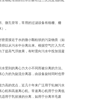
经生物处理后的出水仍要经过二次沉淀池的处
料、微孔管等，常用的过滤设备有格栅、栅
水）。
对密度接近于水的微小颗粒状的污染物质（如
质得以从污水中分离出来。根据空气打入方式
为了提高气浮效果，有时需向污水中投加混凝
污水受到的离心力大小不同而被分离的方法。
离心力的为旋流分离器，由设备旋转同时也带
能力高的优点，近几十年来广泛用于轧钢污水
离心机和高速离心机。常速离心机用于分离低
心机适用于乳状液的分离，如用于分离羊毛废