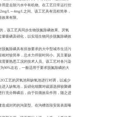
作用是去除污水中有机物。在工艺日常运行控
mg/L～4mg/L之间。该工艺具有流程简单，
除效果有限。
来的，该工艺具同步生物脱氮除磷效果。厌氧
过量吸磷及硝化，以实现生物同步脱氮除磷效
对脱氮除磷具有排放要求的大中型城市生活污
程相对较简单，总水力停留时间小。其主要缺
就需要熟悉工况的技术人员。该工艺对各污染
总磷为90%左右，一般适用于要求脱氮除磷的大
A2O工艺的厌氧池和缺氧池进行对调，以减少
先进入缺氧池，反硝化细菌对碳源选择较聚磷
进行充分释磷后，由于饥饿效应作用，随之进
建造成封闭的沟渠型。在沟槽首段安装表面曝
。