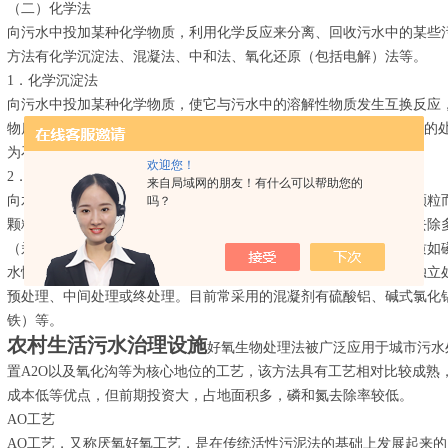
（二）化学法
向污水中投加某种化学物质，利用化学反应来分离、回收污水中的某些
方法有化学沉淀法、混凝法、中和法、氧化还原（包括电解）法等。
1．化学沉淀法
向污水中投加某种化学物质，使它与污水中的溶解性物质发生互换反应
物质的方法。这种处理法常用于含重金属、qing化物等工业生产污水
为石灰法（又称氢氧化物沉淀法）、硫化物法和钡盐法。
欢迎您！
2．混凝法
来自局域网的朋友！有什么可以帮助您的
向水中投加混凝剂，可使污水中的胶体颗粒失去稳定性，凝聚成大颗粒
吗？
颗粒、乳状油及胶体物质等。该法可用于降低污水的浊度和色度，去除
（汞、镉、铅）和放射性物质等，也可以去除能够导致富营养化物质如
水性能。因此混凝法在工业污水处理中使用得非常广泛，既可作为独立
预处理、中间处理或终处理。目前常采用的混凝剂有硫酸铝、碱式氯化
铁）等。
农村生活污水治理设施
好氧生物处理法被广泛应用于城市污水
置A2O以及氧化沟等为核心地位的工艺，该方法具有工艺相对比较成熟
成本低等优点，但前期投资大，占地面积多，磷和氮去除率较低。
AO工艺
AO工艺，又称厌氧好氧工艺，是在传统活性污泥法的基础上发展起来