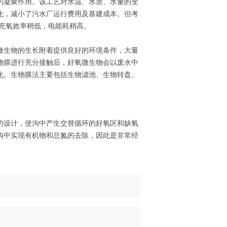
的凝聚作用。该工艺对水温、水质、水量的变
化，减小了污水厂运行费用及基建成本。但考
充氧效率稍低，电能耗稍高。
微生物的生长附着提供良好的环境条件，大量
物膜进行充分接触后，好氧微生物会以废水中
化。生物膜法主要包括生物滤池、生物转盘、
的设计，使沟中产生交替循环的好氧区和缺氧
沟中实现有机物和总氮的去除，因此是非常经