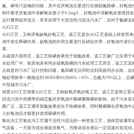
氮、磷等污染物的功能，其中在厌氧池主要进行生物脱氮除磷，好氧池
制中要求厌氧池中溶解氧浓度小于0.2mg/L，好氧池中溶解氧浓度维持在2
运行费用低等优点，常常应用于大型活性污泥法污水厂，但对于氮磷去
A2O工艺
A2O工艺，又称厌氧缺氧好氧工艺。该工艺是在AO工艺基础上研发而
池中发生释磷作用，缺氧池的作用主要进行反硝化作用，好氧池中进行
果。
从碳源方面而言，该工艺除磷效果优于脱氮效果。该工艺被广泛应用于
水处理厂中。较其他具有同步脱氧除磷的污水处理工艺而言，该工艺流
点就是对污水厂运行控制问题，氮和磷无法同时达到高效同步去除，这
物处理效率一般能达到:BOD5和SS为90%～95%，总氮为70%以上，
中型城市污水厂。
倒置A2O工艺倒置A2O工艺，又称缺氧厌氧好氧工艺。该工艺是将正置
回流污泥中所携带的硝态氮对厌氧池中聚磷菌释磷的影响。由于污水首
菌广泛，该工艺通常脱氮效果优先于除磷效果。同时聚磷菌在厌氧池中
入好氧池后才能更好发挥吸磷作用。
氧化沟工艺氧化沟工艺属于活性污泥法的一种变形工艺，池体型状通常
气设备，一方面为混合液提供氧气，另推动混合液以一定流速向前流动