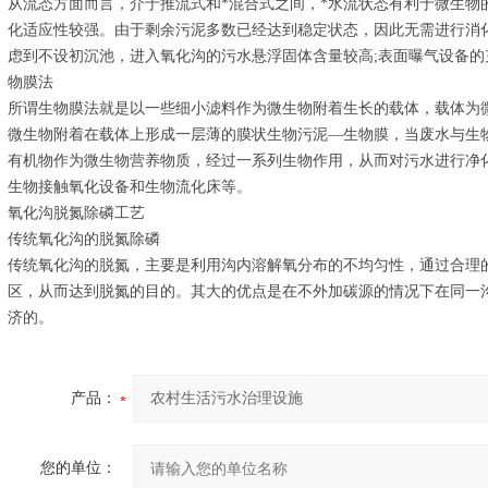
从流态方面而言，介于推流式和*混合式之间，*水流状态有利于微生物
化适应性较强。由于剩余污泥多数已经达到稳定状态，因此无需进行消
虑到不设初沉池，进入氧化沟的污水悬浮固体含量较高;表面曝气设备的
物膜法
所谓生物膜法就是以一些细小滤料作为微生物附着生长的载体，载体为
微生物附着在载体上形成一层薄的膜状生物污泥—生物膜，当废水与生
有机物作为微生物营养物质，经过一系列生物作用，从而对污水进行净
生物接触氧化设备和生物流化床等。
氧化沟脱氮除磷工艺
传统氧化沟的脱氮除磷
传统氧化沟的脱氮，主要是利用沟内溶解氧分布的不均匀性，通过合理
区，从而达到脱氮的目的。其大的优点是在不外加碳源的情况下在同一
济的。
产品：
您的单位：