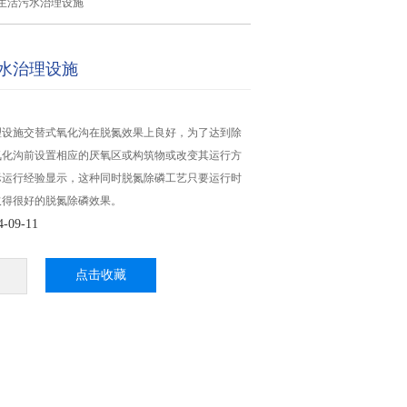
生活污水治理设施
水治理设施
理设施交替式氧化沟在脱氮效果上良好，为了达到除
氧化沟前设置相应的厌氧区或构筑物或改变其运行方
际运行经验显示，这种同时脱氮除磷工艺只要运行时
取得很好的脱氮除磷效果。
09-11
点击收藏