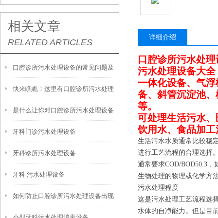
相关文章
详细介绍
RELATED ARTICLES
口腔诊所污水处理
口腔诊所污水处理设备的常见问题及
污水处理设备大全
一体化设备、气浮
快来瞧瞧！这里有口腔诊所污水处理
其解决方法
备、斜管沉淀池、
等。
是什么让你对口腔诊所污水处理设备
设备的一些小常识
可处理生活污水、
饮用水、食品加工
牙科门诊污水处理设备
如此的看好！
生活污水水质通常比较稳
进行工艺流程的合理选择
牙科诊所污水处理设备
通常要求COD/BOD5
牙科 污水处理设备
生物处理的物理或化学方
污水处理程度
如何防止口腔诊所污水处理设备出现
这是污水处理工艺流程选
水体的自净能力。但是目
小型牙科污水处理消毒设备