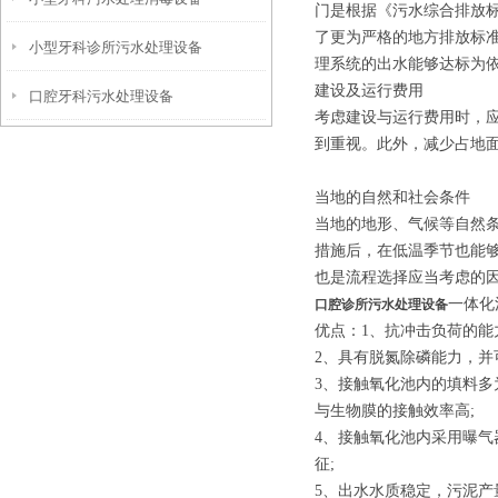
堵塞情况！
门是根据《污水综合排放
了更为严格的地方排放标
小型牙科诊所污水处理设备
理系统的出水能够达标为
建设及运行费用
口腔牙科污水处理设备
考虑建设与运行费用时，
到重视。此外，减少占地
当地的自然和社会条件
当地的地形、气候等自然
措施后，在低温季节也能
也是流程选择应当考虑的
一体化
口腔诊所污水处理设备
优点：1、抗冲击负荷的能
2、具有脱氮除磷能力，并
3、接触氧化池内的填料
与生物膜的接触效率高;
4、接触氧化池内采用曝
征;
5、出水水质稳定，污泥产