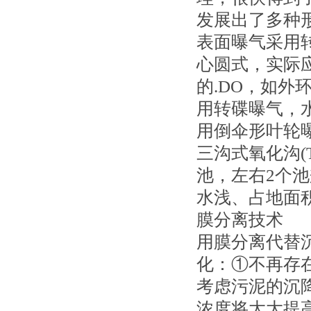
发展出了多种
表面曝气采用转
心圆式，实际
的.DO，如外
用转碟曝气，水
用倒伞形叶轮曝
三沟式氧化沟(
池，左右2个
水浅、占地面
膜分离技术
用膜分离代替
化：①不再存
考虑污泥的沉
浓度将大大提高