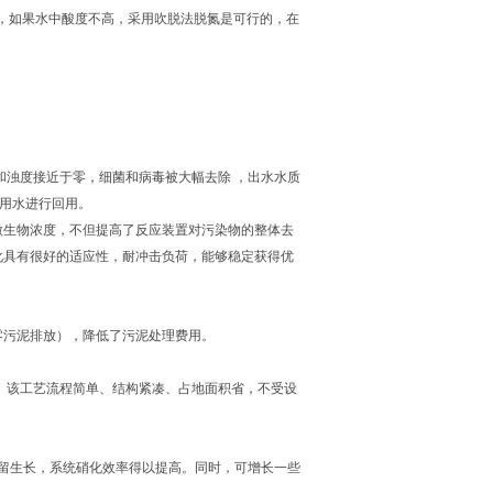
，如果水中酸度不高，采用吹脱法脱氮是可行的，在
和浊度接近于零，细菌和病毒被大幅去除 ，出水水质
杂用水进行回用。
的微生物浓度，不但提高了反应装置对污染物的整体去
化具有很好的适应性，耐冲击负荷，能够稳定获得优
零污泥排放），降低了污泥处理费用。
 该工艺流程简单、结构紧凑、占地面积省，不受设
留生长，系统硝化效率得以提高。同时，可增长一些