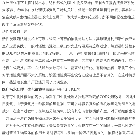
在外压作用下由膜过滤出水。这种形式的膜 -生物反应器由于省去了混合液循环系
为紧凑，近年来在水处理领域受到了特别关注。但是一般膜通量相对较低，容易发
复合式膜 - 生物反应器在形式上也属于一体式膜 - 生物反应器，所不同的是在生物
改变了反应器的某些性状。
活性炭吸附工艺
活性炭吸附法是技术上可靠，经济上可行的物化处理方法，其原理是利用活性炭巨
生产应用实践，一般对活性污泥法二级出水先进行混凝沉淀和过滤，然后进行活性炭吸附
的COD同活性炭的重量比可以达到0.3——0.8，运行效果都比较理想，因此采用
但是，活性炭吸附处理二级出水也存在一些障碍，其主要问题是活性炭的再生。在
行再生或更换。再生方法通常为热再生法，需要经过干化、有机物热解、活化三个过
对于活性炭用量不大的系统，设置活性炭再生设备在经济上是不合算的，在这种情
内一些活性炭生产厂已经开展了此项业务。
医疗污水处理一体化设施
臭氧氧化+生化处理工艺
对于可生化性很差的污水，单独采用生化处理方法达不到高的COD处理效果，因此
用臭氧，由于臭氧是一种很强的氧化剂，它可以将很多复杂的有机物氧化为简单的
成分，在这个过程中，臭氧被分解为氧，没有其它有害物质的产生。对于后续的生
一方面活性炭作为微生物载体用来生长生物膜，另一方面活性炭用来吸附难降解的有
工艺对于污水中有机物的深度去除是有效果的，但也存在一定的问题，一是活性炭
能起普通生物载体的作用;如果进行再生，则前一阶段培养起来的生物膜将被破坏掉