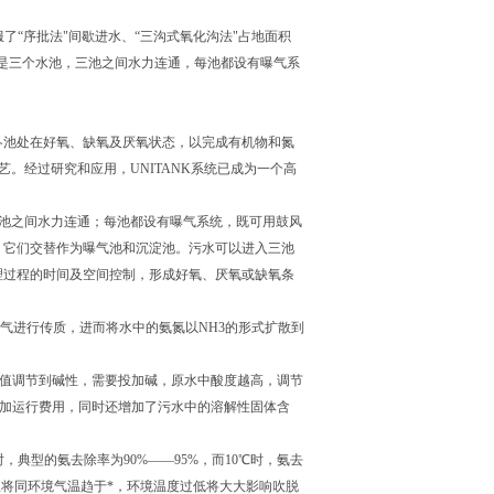
克服了“序批法"间歇进水、“三沟式氧化沟法"占地面积
工艺是三个水池，三池之间水力连通，每池都设有曝气系
各池处在好氧、缺氧及厌氧状态，以完成有机物和氮
艺。经过研究和应用，UNITANK系统已成为一个高
三池之间水力连通；每池都设有曝气系统，既可用鼓风
，它们交替作为曝气池和沉淀池。污水可以进入三池
理过程的时间及空间控制，形成好氧、厌氧或缺氧条
量空气进行传质，进而将水中的氨氮以NH3的形式扩散到
pH值调节到碱性，需要投加碱，原水中酸度越高，调节
将增加运行费用，同时还增加了污水中的溶解性固体含
，典型的氨去除率为90%——95%，而10℃时，氨去
温将同环境气温趋于*，环境温度过低将大大影响吹脱