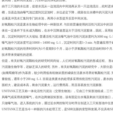
换周期，这样周而复始，污水即达到净化的目标。
由于三只池的水位差，促使水流从一边池流向中间池再从另一只边池流出，此时进
槽，当该边池由曝气池过渡到沉淀池时，水位必定下降，残留在出水槽中的污泥污
合液及冲洗水汇集到专门的水池，再用小水泵提升后至中间水池。
好氧颗粒污泥是废水生物处理中的一种新技术. 与目前普遍使用的活性污泥法中的
体在一定条件下生长成为颗粒，在水中沉降速度远大于活性污泥絮体，因此，采用
高，沉淀时间则可大大缩短. 普通活性污泥法曝气池中活性污泥浓度约为3000 mg ·L-1
曝气池中污泥浓度可达10000～14000 mg ·L-1，沉淀时间只需1~3 min. 
好氧颗粒污泥的培养时间约为1个星期到1个月，远小于厌氧颗粒污泥启动时间6个月
技术带来突破性的进展.
但是，有关好氧污泥颗粒化的研究时间尚短，人们对好氧颗粒污泥的形成过程、 形
污泥微生物学等，还缺乏深入的研究. 另外，有关好氧颗粒污泥的研究中，大部分是
(如葡萄糖等)作为基质，较少利用低有机物浓度的城镇生活废水培养好氧颗粒污泥. 
量较低，通常小于200 mg ·L-1. 目前这类废水的处理多采用传统活性污泥法，
面积大，建设成本高，剩余污泥量大，运行费用高，而且容易发生污泥膨胀.
UNITANK工艺又称一体化活性污泥法（交替生物池），它由三个矩形池组成，三
风曝气或采用表面曝气，在外边两侧设矩形池，设有固定出水堰及剩余污泥排放口
只做曝气池。进入系统的污水，通过近水闸控制可分时序分别进入三只矩形池中任意
UNITANK工艺是当今一种新的污水处理工艺，是SBR法新的变型和发展,不仅具有