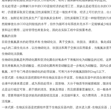
难降解的有机物在系统中的水力停留时间，有利于难降解有机物降解效率的提高。
生化处理进一步降解污水中的COD是较经济的处理工艺，其缺点是处理后出水的CO
时，仍需要采取其它措施;活性炭吸附工艺是一项技术可靠、经济上可行的方法，出水的
再生，如附近有活性炭生产厂提供换炭业务时，活性炭吸附工艺是一种较理想的污水
然能够使出水COD达到较低的水平，但作为循环冷却系统补充水不一定能够减少粘
资和运行费用，运转管理也将复杂化，因此在实际工程中应慎重考虑。
氨氮的去除
目前含氨氮废水的处理技术有:生物硝化法、离子交换法、吹脱法、液膜法、氯化或
mg/L的二级生化出水，以生物硝化法、吹脱法和离子交换法应用最多，当氨氮浓度
生物硝化法脱氨
生物硝化脱氨是利用硝化菌和亚消化菌在好氧条件下将氨转化为硝酸盐的过程。这
首先将氨氧化为亚硝酸盐，然后硝化菌再将亚硝酸盐进一步氧化为硝酸盐。国内众
氨氮，对于专门考虑生物硝化的处理设施，可将污水中的氨氮脱除到2mg/L以下。
分置式膜 - 生物反应器把膜组件和生物反应器分开设置。生物反应器中的混合液经
合液中的液体透过膜，成为系统处理水；固形物、大分子物质等则被膜截留，随浓缩
点是运行稳定可靠，易于膜的清洗、更换及增设；而且膜通量普遍较大。但一般条
期，需要用循环泵提供较高的膜面错流流速，水流循环量大、动力费用高 ，并且泵
活现象 。
一体式膜 - 生物反应器是把膜组件置于生物反应器内部。进水进入膜 -生物反应