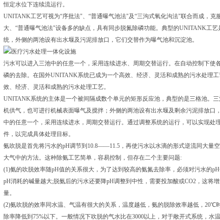
恒定水位下连续流运行。
UNITANK工艺可视为“序批法"、“普通曝气池法"及“三沟式氧化沟法"联合而成，
大、“普通曝气池法"设备多的缺点，具有同步脱氮除磷功能。典型的UNITANK
统，外侧的两池设有出水堰及污泥排放口，它们交替作为曝气池和沉淀池。
污水可以进入三池中的任意一个，采用连续进水、周期交替运行。在自动控制下使
磷的去除。在国外UNITANK系统已成为一个高效、经济、灵活和成熟的污水处理工
效、经济、灵活和成熟的污水处理工艺。
UNITANK系统的主体是一个被间隔成数个单元的矩形反应池，典型的是三格池。
机供气，也可进行机械表面曝气及搅拌；外侧的两池设有出水堰及剩余污泥排放口
中的任意一个，采用连续进水，周期交替运行。通过调整系统的运行，可以实现处
件，以完成具体处理目标。
氨吹脱是首先将污水的pH调节到10.8——11.5，再使污水以水滴的形式逆流同大
大气中的方法。这种除氨工艺简单，容易控制，但存在二个主要问题:
(1)氨的吹脱效率随pH值的关系很大，为了达到较高的氨氮去除率，必须对污水的
pH消耗的碱量越大;脱氨后的污水还要降pH调整到中性，需要投加酸或CO2，这
量。
(2)氨吹脱的效率同水温、气温有很大的关系，温度越低，氨的脱除效率越低，20℃时
除率降低到75%以下。一般情况下吹脱的气水比在3000以上，对于敞开式系统，水