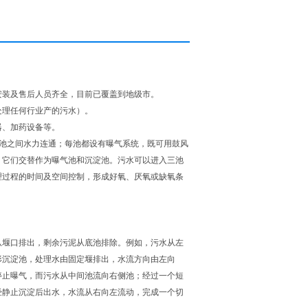
安装及售后人员齐全，目前已覆盖到地级市。
处理任何行业产的污水）。
器、加药设备等。
三池之间水力连通；每池都设有曝气系统，既可用鼓风
，它们交替作为曝气池和沉淀池。污水可以进入三池
理过程的时间及空间控制，形成好氧、厌氧或缺氧条
从堰口排出，剩余污泥从底池排除。例如，污水从左
形沉淀池，处理水由固定堰排出，水流方向由左向
停止曝气，而污水从中间池流向右侧池；经过一个短
经静止沉淀后出水，水流从右向左流动，完成一个切