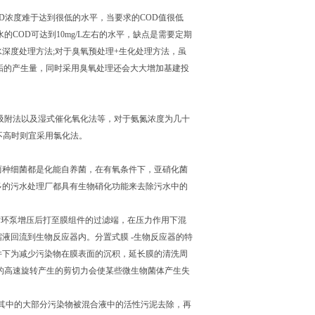
D浓度难于达到很低的水平，当要求的COD值很低
COD可达到10mg/L左右的水平，缺点是需要定期
深度处理方法;对于臭氧预处理+生化处理方法，虽
垢的产生量，同时采用臭氧处理还会大大增加基建投
吸附法以及湿式催化氧化法等，对于氨氮浓度为几十
不高时则宜采用氯化法。
两种细菌都是化能自养菌，在有氧条件下，亚硝化菌
多的污水处理厂都具有生物硝化功能来去除污水中的
循环泵增压后打至膜组件的过滤端，在压力作用下混
液回流到生物反应器内。分置式膜 -生物反应器的特
件下为减少污染物在膜表面的沉积，延长膜的清洗周
的高速旋转产生的剪切力会使某些微生物菌体产生失
器，其中的大部分污染物被混合液中的活性污泥去除，再