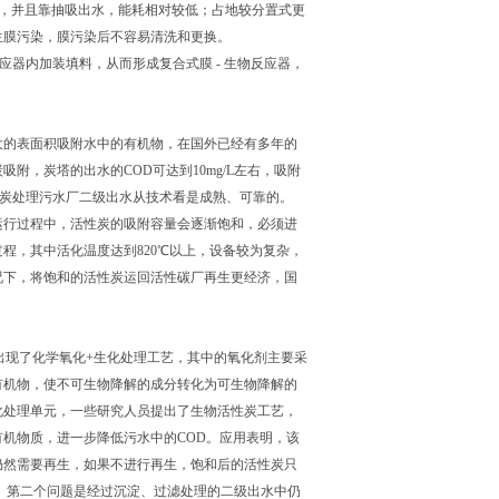
统，并且靠抽吸出水，能耗相对较低；占地较分置式更
生膜污染，膜污染后不容易清洗和更换。
反应器内加装填料，从而形成复合式膜 - 生物反应器，
大的表面积吸附水中的有机物，在国外已经有多年的
，炭塔的出水的COD可达到10mg/L左右，吸附
活性炭处理污水厂二级出水从技术看是成熟、可靠的。
运行过程中，活性炭的吸附容量会逐渐饱和，必须进
程，其中活化温度达到820℃以上，设备较为复杂，
况下，将饱和的活性炭运回活性碳厂再生更经济，国
出现了化学氧化+生化处理工艺，其中的氧化剂主要采
有机物，使不可生物降解的成分转化为可生物降解的
化处理单元，一些研究人员提出了生物活性炭工艺，
机物质，进一步降低污水中的COD。应用表明，该
仍然需要再生，如果不进行再生，饱和后的活性炭只
。第二个问题是经过沉淀、过滤处理的二级出水中仍