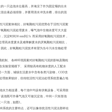
水的一只边池水位最高，并淹没了作为固定堰的出水
水混合液必须排除，并要用清水冲洗水槽，排出的混
活性污泥絮体相比，好氧颗粒污泥优势在于活性污泥絮
好氧颗粒污泥处理废水，曝气池中生物浓度可大大提
，沉淀时间30 min到2 h. 而采用好氧颗粒污泥技术，
与普遍应用于处理高浓度废水及难降解废水的厌氧颗粒污泥相比，
. 因此，好氧颗粒污泥技术有望为当今污水生物处理
成机制、 各种环境因素对好氧颗粒污泥的影响及颗粒
在实验室规模下、 采用较高有机物浓度的人工配水
另一方面，城镇生活废水中含有各类污染物，COD含
废水的处理效果较好，但传统活性污泥法处理系统普遍占地
个池水力相连通，每个池中均设有供氧设备，可采用鼓
，该池既可作暴气池又可做沉淀池，中间一只矩形池
一只池，如图1。
SBR系统的主要特点，还可以像传统活性污泥法那样在