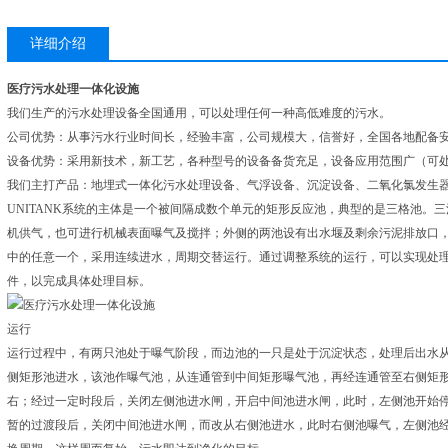
详细介绍
医疗污水处理一体化设施
我们生产的污水处理设备全国通用，可以处理任何一种高低难度的污水。
公司优势：从事污水行业时间长，经验丰富，公司规模大，信誉好，全国各地配备
设备优势：采用新技术，新工艺，各种型号的设备备货充足，设备应用范围广（可
我们主打产品：地埋式一体化污水处理设备、气浮设备、沉淀设备、二氧化氯发生
UNITANK系统的主体是一个被间隔成数个单元的矩形反应池，典型的是三格池。
机供气，也可进行机械表面曝气及搅拌；外侧的两池设有出水堰及剩余污泥排放口
中的任意一个，采用连续进水，周期交替运行。通过调整系统的运行，可以实现处
件，以完成具体处理目标。
运行
运行过程中，有两只池处于曝气阶段，而边池的一只是处于沉淀状态，处理后出水
侧矩形池进水，该池作曝气池，从连通管到中间矩形曝气池，再经连通管至右侧矩
右；经过一定时段后，关闭左侧池进水闸，开启中间池进水闸，此时，左侧池开始
暂的过渡段后，关闭中间池进水闸，而改从右侧池进水，此时右侧池曝气，左侧池