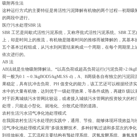
吸附再生法
这种运行方式的主要特征是将活性污泥降解有机物的两个过程—初期吸
的两段中进行。
医疗污水处理SBR 法
SBR 工艺是间歇式活性污泥系统，又称序批式活性污泥系统。SBR 工
上，却是时间上的推流，有机物是随着时间的推移而被降解的，其基本
五个基本过程组成，从污水到闲置结束构成一个周期，在每个周期里上
依次进行的。
AB 法
AB法就是生物吸附降解法。*以高负荷或超高负荷运行(污泥负荷>2.0kgBOD
荷一般为0.1 ～0.3kgBOD5/kgMLSS·d)，A、B两级各自有独
果稳定，具有抗冲击负荷、PH 值变化的能力，该工艺还可以根据经济实
水中的大量有机物，达到优于一级处理效果，等条件成熟，再建B 级以
对于距离城镇污水管网比较远，或者接入城镇污水管网的投资较大的村
处理，只能走小型化、就地化、分散式处理的道路。
农村生活污水沼气净化池处理模式
在我国农村生活污水处理的实践中，通用、节俭、能够体现环境效益与
沼气净化池处理模式采用“多级发酵技术、多种好氧过滤和多层次的净化
到排放标准。工艺流程主要结构有预处理系统、厌氧发酵系统、兼氧发