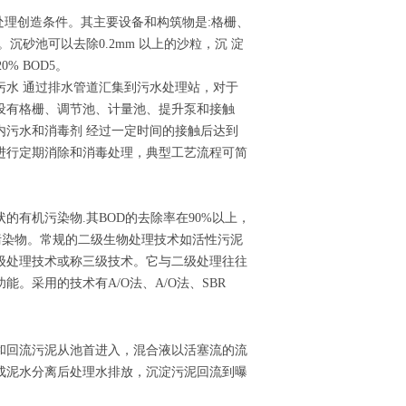
处理创造条件。其主要设备和构筑物是:格栅、
砂池可以去除0.2mm 以上的沙粒，沉 淀
% BOD5。
污水 通过排水管道汇集到污水处理站，对于
设有格栅、调节池、计量池、提升泵和接触
内污水和消毒剂 经过一定时间的接触后达到
进行定期消除和消毒处理，典型工艺流程可简
有机污染物.其BOD的去除率在90%以上，
有机污染物。常规的二级生物处理技术如活性污泥
级处理技术或称三级技术。它与二级处理往往
。采用的技术有A/O法、A/O法、SBR
和回流污泥从池首进入，混合液以活塞流的流
成泥水分离后处理水排放，沉淀污泥回流到曝