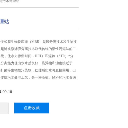
院污水处理站
理站
没式膜生物反应器（MBR）是膜分离技术和生物技
用超滤或微滤膜分离技术取代传统的活性污泥法的二
元，使水力停留时间（HRT）和泥龄（STR）*分
液分离能力使出水水质良好，悬浮物和浊度接近于
肠杆菌等生物性污染物，处理后出水可直接回用，出
于传统污水处理工艺，是一种高效、经济的污水资源
09-10
点击收藏