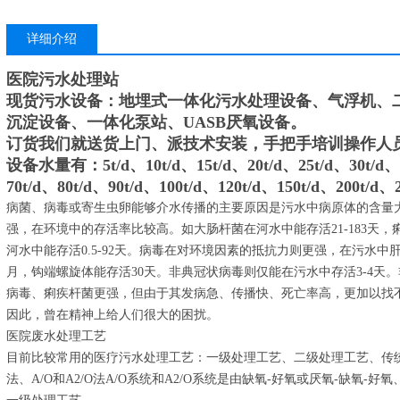
详细介绍
医院污水处理站
现货污水设备：地埋式一体化污水处理设备、气浮机、
沉淀设备、一体化泵站、UASB厌氧设备。
订货我们就送货上门、派技术安装，手把手培训操作人
设备水量有：5t/d、10t/d、15t/d、20t/d、25t/d、30t/d、3
70t/d、80t/d、90t/d、100t/d、120t/d、150t/d、200t/d、
病菌、病毒或寄生虫卵能够介水传播的主要原因是污水中病原体的含量
强，在环境中的存活率比较高。如大肠杆菌在河水中能存活21-183天，痢
河水中能存活0.5-92天。病毒在对环境因素的抵抗力则更强，在污水中肝
月，钩端螺旋体能存活30天。非典冠状病毒则仅能在污水中存活3-4天
病毒、痢疾杆菌更强，但由于其发病急、传播快、死亡率高，更加以找
因此，曾在精神上给人们很大的困扰。
医院废水处理工艺
目前比较常用的医疗污水处理工艺：一级处理工艺、二级处理工艺、传统活
法、A/O和A2/O法A/O系统和A2/O系统是由缺氧-好氧或厌氧-缺氧-