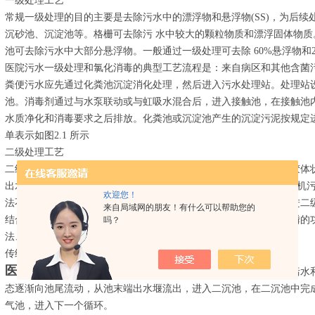
一级处理工艺
常规一级处理的目的主要是去除污水中的漂浮物和悬浮物(SS)，为后续
沉砂池、沉淀池等。格栅可去除污 水中较大的颗粒物质和漂浮固体物质。沉
池可去除污水中大部分悬浮物。一般通过一级处理可去除 60%悬浮物和20
医院污水一级处理和氯化消毒的典型工艺流程是：来自病区和其他含菌
粪便污水应先通过化粪池沉淀消化处理，然后进入污水处理站。处理站
池。消毒剂通过与水泵联动或与虹吸水混合后，进入接触池，在接触池
水质净化和消毒要求之后排放。化粪池或沉淀池产生的沉淀污泥按规定
单表示如图2.1 所示
二级处理工艺
二级处理主要是指生物处理。生物处理可以去除污水中溶解的和呈胶体状的
出水的BOD可降至30mg/L以下，同时还可以去除 COD、酚、氰等
欢迎您！
法不能去除水中的氮和磷。因此，国内外开发了生物脱氮除磷的改进二
来自局域网的朋友！有什么可以帮助您的
结合使用，有时是对常规生物处理设施进行改造，使之具有脱氮除磷的功能
吗？
法、AB 法、氧化沟和生物膜法等。
传统活性污泥法
医院污水处理站
传统活性污泥系统多采用矩形廓道式曝气池，污水
态逐渐向池尾流动，从池末端出水堰流出，进入二沉池，在二沉池中完
气池，进入下一个循环。