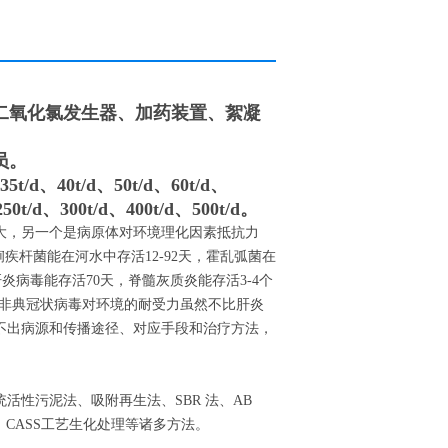
二氧化氯发生器、加药装置、絮凝
员。
5t/d、40t/d、50t/d、60t/d、
250t/d、300t/d、400t/d、500t/d。
大，另一个是病原体对环境理化因素抵抗力
疾杆菌能在河水中存活12-92天，霍乱弧菌在
炎病毒能存活70天，脊髓灰质炎能存活3-4个
。非典冠状病毒对环境的耐受力虽然不比肝炎
不出病源和传播途径、对应手段和治疗方法，
性污泥法、吸附再生法、SBR 法、AB
好氧、CASS工艺生化处理等诸多方法。