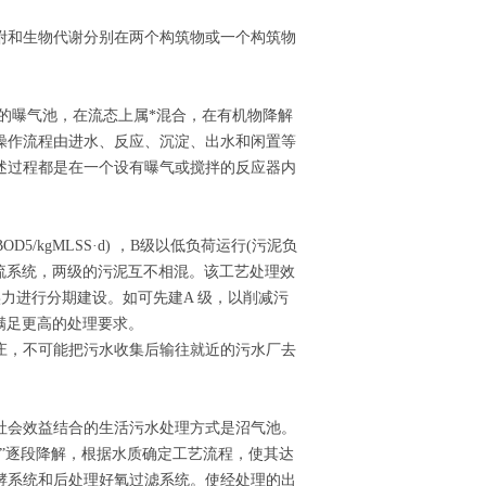
附和生物代谢分别在两个构筑物或一个构筑物
艺的曝气池，在流态上属*混合，在有机物降解
操作流程由进水、反应、沉淀、出水和闲置等
述过程都是在一个设有曝气或搅拌的反应器内
5/kgMLSS·d) ，B级以低负荷运行(污泥负
立的污泥回流系统，两级的污泥互不相混。该工艺处理效
力进行分期建设。如可先建A 级，以削减污
满足更高的处理要求。
庄，不可能把污水收集后输往就近的污水厂去
社会效益结合的生活污水处理方式是沼气池。
”逐段降解，根据水质确定工艺流程，使其达
酵系统和后处理好氧过滤系统。使经处理的出