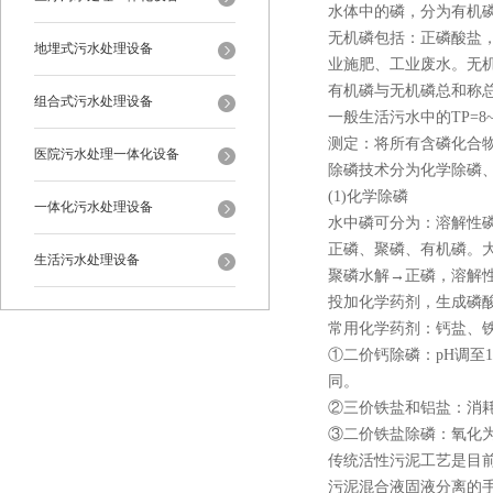
水体中的磷，分为有机
无机磷包括：正磷酸盐
地埋式污水处理设备
业施肥、工业废水。无
有机磷与无机磷总和称总磷
组合式污水处理设备
一般生活污水中的TP=8~1
测定：将所有含磷化合物首
医院污水处理一体化设备
除磷技术分为化学除磷
(1)化学除磷
一体化污水处理设备
水中磷可分为：溶解性磷、
正磷、聚磷、有机磷。
生活污水处理设备
聚磷水解→正磷，溶解
投加化学药剂，生成磷
常用化学药剂：钙盐、铁
①二价钙除磷：pH调至
同。
②三价铁盐和铝盐：消耗
③二价铁盐除磷：氧化为
传统活性污泥工艺是目
污泥混合液固液分离的手