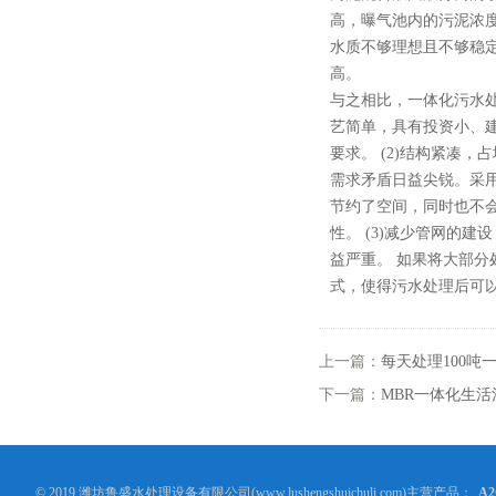
高，曝气池内的污泥浓度
水质不够理想且不够稳定
高。
与之相比，一体化污水处
艺简单，具有投资小、
要求。 (2)结构紧凑
需求矛盾日益尖锐。采
节约了空间，同时也不
性。 (3)减少管网的
益严重。 如果将大部
式，使得污水处理后可
上一篇：
每天处理100吨
下一篇：
MBR一体化生
© 2019 潍坊鲁盛水处理设备有限公司(www.lushengshuichuli.com)主营产品：
A