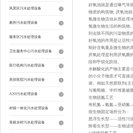
好氧池就是通过曝气等措
风景区污水处理设备
物质的构筑物; 厌氧池
氧微生物活动从而处理水
厕所污水处理设备
氧微生物生活的构筑物
到去除不同的污染物质
服务区污水处理设备
好氧池的作用是让活性
制好含氧量及微生物的
卫生服务中心污水处理设备
厌氧处理是利用厌氧菌
段和甲烷化阶段。
医疗机构污水处理设备
水解酸化的产物主要是
的小分子物质才可直接
美容医院污水处理设备
谢。例如天然胶联剂(主
与葡萄糖。半纤维素被
A2O污水处理设备
生物脱氮工艺
有机氮→氨氮→亚硝氮
村镇一体化污水处理设备
按生物固定场所分为：
悬浮生长型——活性污泥
美丽乡村污水处理设备
附着生长型——生物滤