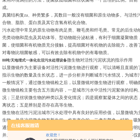
采用环境调控的方法，使菌胶团细菌和丝状菌有一个合理的比例。目前
成。
真菌结构复za、种类繁多，其数目一般没有细菌和原生动物多。与活性
合物、脂肪、蛋白质及其它含氢有机化合物。
污水处理中常见的原生动物有肉足类、鞭毛类和纤毛类。常见的后生动
壳类动物和昆虫及其幼体等。型动物能分泌粘液，有利于细菌凝聚物质
菌，使细菌和有机物质充分接触，提高细菌对有机物的去除能力，改善
对毒物比细菌敏感，可以有效去除有机物中的有毒物质。
微生物对活性污泥状况的指示作用
80吨/天地埋式一体化生活污水处理设备
以显微镜作为主要设备对活性污泥微生物进行观察，可以清晰且直观的
指示生物的数量及生长状态，进一步分析并判断城市污水情况，为城市
一般情况下，通过微生物镜检之后，以显微镜对微生物进行观察，明确
微生物镜检主要包含五方面内容，一是城市污水中活性污泥絮体的结构
况；三是丝状微生物的种类以及变化情况；四是观察絮凝体之间的状态
离状态；五是辨别是否存在高等生物。
微生物在活性污泥法城市污水处理中具有良好的应用价值，以显微镜为
生物，并且这些微生物有新生的，也有老化的，二者在颜色、结构、吸
通过显微镜日常观察可以发现，新生的菌胶团颜色较浅，大部分呈透明
欢迎您！
并且氧化性较高。而老化的菌胶团则与新生菌胶团存在明显差异，不仅