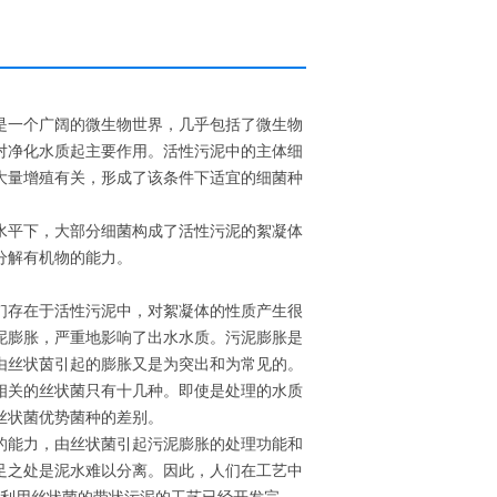
是一个广阔的微生物世界，几乎包括了微生物
对净化水质起主要作用。活性污泥中的主体细
大量增殖有关，形成了该条件下适宜的细菌种
水平下，大部分细菌构成了活性污泥的絮凝体
分解有机物的能力。
们存在于活性污泥中，对絮凝体的性质产生很
泥膨胀，严重地影响了出水水质。污泥膨胀是
由丝状茵引起的膨胀又是为突出和为常见的。
相关的丝状菌只有十几种。即使是处理的水质
丝状菌优势菌种的差别。
的能力，由丝状菌引起污泥膨胀的处理功能和
足之处是泥水难以分离。因此，人们在工艺中