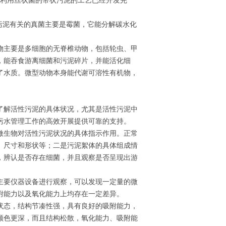
*利用丝状菌的带状污泥的工艺已经开发完
污泥有关的真菌主要是霉菌，它能分解碳水化
物主要是多细胞的无脊椎动物，包括轮虫、甲
，能吞食游离细菌和污泥碎片，并能活化细
了水质。微型动物本身能代谢可溶性有机物，
了解活性污泥的具体状况，尤其是活性污泥中
污水管理工作的高效开展提供可靠的支持。
微生物对活性污泥状况的具体指示作用。正常
、尺寸和形状等；二是污泥絮体的具体组成情
，辨认是否存在细菌，并且观察是否呈现出游
主要仪器设备进行观察，可以发现一定量的微
附能力以及氧化能力上均存在一定差异。
状态，结构节凑性强，具有良好的吸附能力，
颜色更深，而且结构松散，氧化能力、吸附能