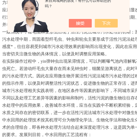
来自局域网的朋友！有什么可以帮助您的
力均有不足。
吗？
应用微生物活性污泥法对城市污水进行科学化处理后，水质量得到明显
行观察，可以发现水中出现一定量的高等微生物。活性污泥法培养初期
并在一定程度上反映出城市污水处理效果。
一般情况下，鞭毛虫和变形虫出现于活性污泥法城市污水处理的初期；
污水处理中期，而固着型纤毛虫、钟虫和轮虫主要形成于活性污泥法处
感度*，往往容易受到城市污水处理效果的影响而出现变化，因此在应
当密切关注微生物的具体情况，以便及时调整应用策略。
在实际操作过程中，yin弹钟虫出现呆滞情况，可以判断曝气池内溶解
虫死亡。若游动纤毛虫大量存在而未见钟虫时，细菌呈游离状态，此时
的污水处理方式。因此在应用微生物开展活性污泥法城市污水处理的过
的指示作用，以便及时调整活性污泥状态，促进微生物的正常存活，进
城市污水处理相关实践表明，在地区条件等因素的影响下，不同城市采
不同以及处理工艺差异等因素的影响和制约，活性污泥的微生物往往存
水处理中的应用效果，改善城市水环境，应当在实践中不断积累经验，
水质之间存在的密切联系，进一步在活性污泥法城市污水处理中对微生
中水回用的处理技术按其机理可分为物理化学法、生物化学法和物化生
术的合理组合，即各种水处理方法结合起来深度处理污水，这是因为单
的要求。发展到目前，中水回用的工艺流程有：