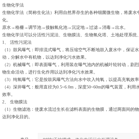
生物化学法
生物化学法（简称生化法）利用自然界存生的各种细菌微生物，将废水
化。
原水→格栅→调节池→接触氧化池→沉淀地→过滤→消毒→出水。
生物化学法可以分活性污泥法、生物膜法、生物氧化塔、土地处理系统
1、 活性污泥法
（1）鼓风曝气：即排流式曝气，将压缩空气不断地鼓入废水中，保证
动，分解水中有机物，以达到净化污水效果。
（2）机械曝气：即表面曝气，利用装在曝气池内的机械叶轮转动，剧
物生命活动，进行生化作用以达到净化污水效果。
（3）纯氧曝气：它是按鼓风曝气方法向水中吹入纯氧，以提高充氧效
（4）深井曝气：般用直径为0.5~6.0m，深度50~60m的曝气装置
效率。
2、 生物膜法
（1）生物滤池：使废水流过生长在滤料表面的生物膜，通过两面间的
达到净化目的。