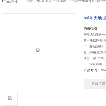
产品展示
您现在的位置:
首页
>
产品展示
> >
污水处理成套设备
>80吨
80吨/天
简要描述：
80吨/天地埋式
的一种变形和发
下，占地面积小
氮，除磷的效果
池型，运行方式
（三沟氧化沟）
产品时间：2024-
在线咨询