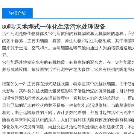
详细介绍
80吨/天地埋式一体化生活污水处理设备
活性污泥是微生物群体及它们所依附的有机物质和无机物质的总称，它
的各个群落，主要由细菌、真菌、原生动物和后生动物组成，其中细菌
菌来源于土壤、空气和水。这与细菌在曝气池内通过人为的培养迅速地
群。
它们能迅速地稳定水中的有机物质，有着良好的聚合力。在一定的能量
并形成菌胶团。菌胶团在活性污泥中占绝大多数，它具有很强的吸附和
细菌的另一种主要存在形式是丝状菌，特别是其中的丝状细菌。由于它
大影响，某种类的丝状菌大量繁殖影响了活性污泥的沉降性能，引起污
自活性污泥法问世以来在运转管理中一直烦扰人们的大的难题之一。而
目前已知的近30种丝状菌并不是每一种都能引起污泥膨胀，与膨胀密切
相同，由于运转条件的不同，设计参数的差别，都會引起在活性污泥中
随着近年来对问题认识的深入，人们了解到丝状菌有较强的分解有机物
净化效果不仅没有问题，而且比正常活性污泥处理的水质还要优良，不